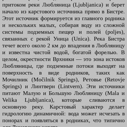
притоком реки Любляница (Ljubljanica) и берет
начало из карстового источника прямо в Бистре.
Этот источник формируется из главного родника
и нескольких малых, собирая воду из сложной
системы подземных пещер и полей (poljes),
связанных с рекой Уница (Unica). Река Бистра
течет всего около 2 км до впадения в Любляницу
и известна чистой водой, богатой форелью. В
целом, окрестности Врхники — это зона истоков
Любляницы, где подземные потоки выходят на
поверхность в виде родников, таких как
Мочилник (Močilnik Springs), Ретовье (Retovje
Springs) и Линтверн (Lintvern). Эти источники
питают Малую и Большую Любляницу (Mala и
Velika Ljubljanica), которые сливаются в
основную реку. Карстовый характер делает
гидрологию динамичной: вода может исчезать в
понорах и появляться в родниках, что типично