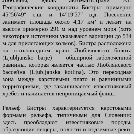
Любляны, вдоль автомагистрали A1.
Географические координаты Бистры: примерно
45°56′49″ с.ш. и 14°19′57″ в.д. Поселение
занимает площадь около 4,17 км² и лежит на
высоте примерно 291 м над уровнем моря (хотя
некоторые источники указывают вариации до 534
м для прилегающих холмов). Бистра расположена
на юго-западном краю Люблянского болота
(Ljubljansko barje) — обширной заболоченной
равнины, которая является частью Люблянского
бассейна (Ljubljanska kotlina). Это переходная
зона между карстовыми плато и равнинными
территориями, где заканчивается известняковый
хребет и начинается непроницаемый флиш.
Рельеф Бистры характеризуется карстовыми
формами рельефа, типичными для Словении:
здесь преобладают известняковые породы,
образующие пещеры, полости и подземные реки.