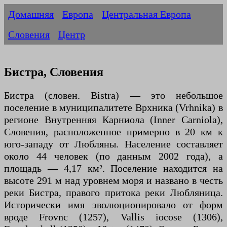
Домашняя
Европа
Центральная Европа
Словения
Центр
Бистра, Словения
Бистра (словен. Bistra) — это небольшое
поселение в муниципалитете Врхника (Vrhnika) в
регионе Внутренняя Карниола (Inner Carniola),
Словения, расположенное примерно в 20 км к
юго-западу от Любляны. Население составляет
около 44 человек (по данным 2002 года), а
площадь — 4,17 км². Поселение находится на
высоте 291 м над уровнем моря и названо в честь
реки Бистра, правого притока реки Любляница.
Исторически имя эволюционировало от форм
вроде Frovnc (1257), Vallis iocose (1306),