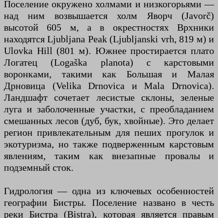
Поселение окружено холмами и низкогорьями —
над ним возвышается холм Яворч (Javorč)
высотой 605 м, а в окрестностях Врхники
находятся Ljubljana Peak (Ljubljanski vrh, 819 м) и
Ulovka Hill (801 м). Южнее простирается плато
Логатец (Logaška planota) с карстовыми
воронками, такими как Большая и Малая
Дрновица (Velika Drnovica и Mala Drnovica).
Ландшафт сочетает лесистые склоны, зеленые
луга и заболоченные участки, с преобладанием
смешанных лесов (дуб, бук, хвойные). Это делает
регион привлекательным для пеших прогулок и
экотуризма, но также подверженным карстовым
явлениям, таким как внезапные провалы и
подземный сток.
Гидрология — одна из ключевых особенностей
географии Бистры. Поселение названо в честь
реки Бистра (Bistra), которая является правым