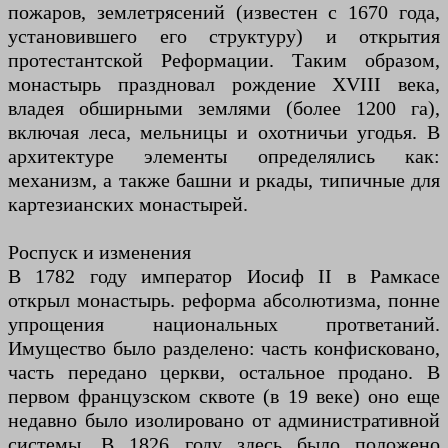
пожаров, землетрясений (известен с 1670 года,
установившего его структуру) и открытия
протестантской Реформации. Таким образом,
монастырь праздновал рождение XVIII века,
владея обширными землями (более 1200 га),
включая леса, мельницы и охотничьи угодья. В
архитектуре элементы определялись как:
механизм, а также башни и ркады, типичные для
картезианских монастырей.
Роспуск и изменения
В 1782 году император Иосиф II в Рамкасе
открыл монастырь. реформа абсолютизма, понне
упрощения национальных прответаний.
Имущество было разделено: часть конфисковано,
часть передано церкви, остальное продано. В
первом французском сквоте (в 19 веке) оно еще
недавно было изолировано от административной
системы. В 1826 году здесь было положено