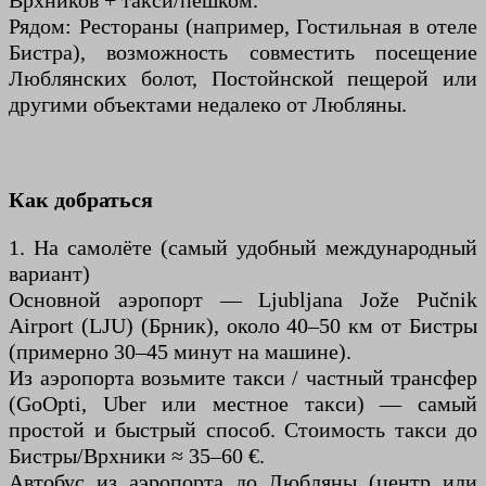
Врхников + такси/пешком.
Рядом: Рестораны (например, Гостильная в отеле
Бистра), возможность совместить посещение
Люблянских болот, Постойнской пещерой или
другими объектами недалеко от Любляны.
Как добраться
1. На самолёте (самый удобный международный
вариант)
Основной аэропорт — Ljubljana Jože Pučnik
Airport (LJU) (Брник), около 40–50 км от Бистры
(примерно 30–45 минут на машине).
Из аэропорта возьмите такси / частный трансфер
(GoOpti, Uber или местное такси) — самый
простой и быстрый способ. Стоимость такси до
Бистры/Врхники ≈ 35–60 €.
Автобус из аэропорта до Любляны (центр или