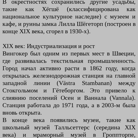
В окрестностях сохранились другие усадьбы,
такие как Хёгшё (классифицирована как
национальное культурное наследие) с музеем и
кафе, и руины замка Лилла Шёгеторп (построен в
конце XIX века, сгорел в 1930-х).
XIX век: Индустриализация и рост
Вингокер был одним из первых мест в Швеции,
где развивалась текстильная промышленность.
Город начал активно расти в 1862 году, когда
открылась железнодорожная станция на главной
западной линии (Västra Stambanan) между
Стокгольмом и Гётеборгом. Это привело к
слиянию поселений Осен и Ваннала (Vannala).
Станция работала до 1971 года, а в 2003-м была
вновь открыта.
В конце века появились музеи, такие как
школьный музей Талльсеттерс (середина XIX
века) и мраморный музей в Гроппторпе,