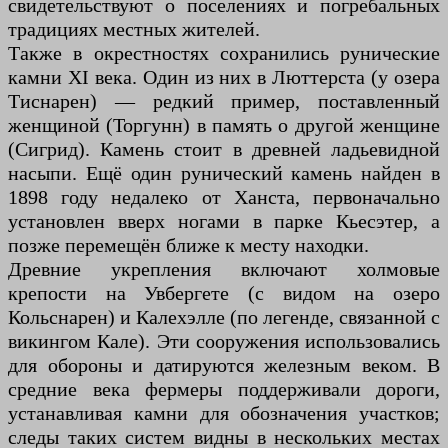
свидетельствуют о поселениях и погребальных
традициях местных жителей.
Также в окрестностях сохранились рунические
камни XI века. Один из них в Люттерста (у озера
Тиснарен) — редкий пример, поставленный
женщиной (Торгунн) в память о другой женщине
(Сигрид). Камень стоит в древней ладьевидной
насыпи. Ещё один рунический камень найден в
1898 году недалеко от Ханста, первоначально
установлен вверх ногами в парке Кьесэтер, а
позже перемещён ближе к месту находки.
Древние укрепления включают холмовые
крепости на Увбергете (с видом на озеро
Кольснарен) и Калехэлле (по легенде, связанной с
викингом Кале). Эти сооружения использовались
для обороны и датируются железным веком. В
средние века фермеры поддерживали дороги,
устанавливая камни для обозначения участков;
следы таких систем видны в нескольких местах