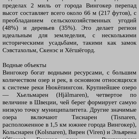
пределах 2 миль от города Вингокер перепад
высот составляет всего около 66 м (217 футов), с
преобладанием сельскохозяйственных угодий
(48%) и деревьев (35%). Это делает регион
идеальным для земледелия, с несколькими
историческими усадьбами, такими как замок
Сэвстахольм, Скенэс и Хёгшёгорд.
Водные объекты
Вингокер богат водными ресурсами, с большим
количеством озер и рек, в основном относящихся
к системе реки Нюкёпингсон. Крупнейшее озеро
— Хьельмарен (Hjälmaren), четвертое по
величине в Швеции, чей берег формирует самую
низкую точку муниципалитета. Другие значимые
озера включают Тиснарен (Tisnaren,
расположенное в 1,5 км южнее города Вингокер),
Кольснарен (Kolsnaren), Вирен (Viren) и Эльярена