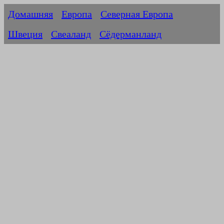
Домашняя
Европа
Северная Европа
Швеция
Свеаланд
Сёдерманланд