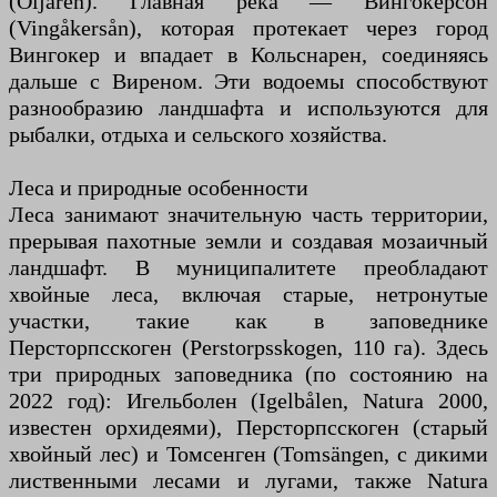
(Öljaren). Главная река — Вингокерсон
(Vingåkersån), которая протекает через город
Вингокер и впадает в Кольснарен, соединяясь
дальше с Виреном. Эти водоемы способствуют
разнообразию ландшафта и используются для
рыбалки, отдыха и сельского хозяйства.
Леса и природные особенности
Леса занимают значительную часть территории,
прерывая пахотные земли и создавая мозаичный
ландшафт. В муниципалитете преобладают
хвойные леса, включая старые, нетронутые
участки, такие как в заповеднике
Персторпсскоген (Perstorpsskogen, 110 га). Здесь
три природных заповедника (по состоянию на
2022 год): Игельболен (Igelbålen, Natura 2000,
известен орхидеями), Персторпсскоген (старый
хвойный лес) и Томсенген (Tomsängen, с дикими
лиственными лесами и лугами, также Natura