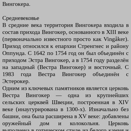
Вингокера.
Средневековье
В средние века территория Вингокера входила в
состав прихода Вингокер, основанного в XIII веке
(первоначально известного просто как Vingåker).
Приход относился к епархии Стренгнес и району
Оппунда. С 1642 по 1754 год он был объединён с
приходом Эстра Вингокер, а в 1754 году разделён
на западный (Вестра Вингокер) и восточный. С
1983 года Вестра Вингокер объединён с
Эстерокер.
Одним из ключевых памятников является церковь
Вестра Вингокер — одна из крупнейших
сельских церквей Швеции, построенная в XIV
веке (инаугурирована в 1300-х). Изначально без
башни, она была расширена в XV веке: добавлены
оружейный дом и колокольня. Церковь
выполнена в готическом стиле из белого камня и