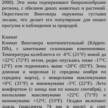
2000). Эти зоны подчеркивают биоразнообразие
региона, с обилием диких животных и растений.
Окрестности Вингокера окружены густыми
лесами, что делает его популярным для пеших
прогулок и наблюдения за природой.
Климат
Климат Вингокера континентальный (Köppen:
Dfb), с заметными сезонными изменениями.
Температуры колеблются от -6°C (21°F) зимой до
+22°C (72°F) летом, редко опускаясь ниже -17°C
(2°F) или поднимаясь выше +28°C (82°F). Зима
длинная и морозная (с середины ноября по
середину марта), с январскими максимумами
+0°C (31°F) и минимумами -5°C (22°F). Лето
комфортное (с конца мая по начало сентября), с
июльскими максимумами +22°C (71°F) и
минимумами +12°C (53°F). Осадки включают
дождь (максимум 74 мм в июле) и снег