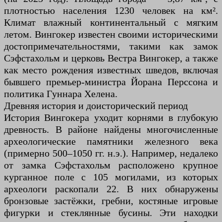
плотностью населения 1230 человек на км².
Климат влажный континентальный с мягким
летом. Вингокер известен своими историческими
достопримечательностями, такими как замок
Сэфстахольм и церковь Вестра Вингокер, а также
как место рождения известных шведов, включая
бывшего премьер-министра Йорана Перссона и
политика Гуннара Хелена.
Древняя история и доисторический период
История Вингокера уходит корнями в глубокую
древность. В районе найдены многочисленные
археологические памятники железного века
(примерно 500–1050 гг. н.э.). Например, недалеко
от замка Сэфстахольм расположено крупное
курганное поле с 105 могилами, из которых
археологи раскопали 22. В них обнаружены
бронзовые застёжки, гребни, костяные игровые
фигурки и стеклянные бусины. Эти находки