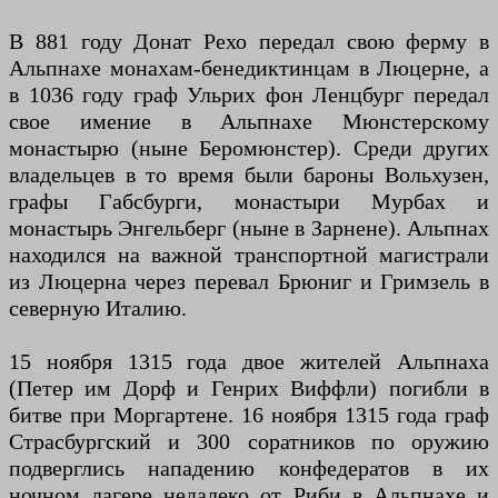
В 881 году Донат Рехо передал свою ферму в
Альпнахе монахам-бенедиктинцам в Люцерне, а
в 1036 году граф Ульрих фон Ленцбург передал
свое имение в Альпнахе Мюнстерскому
монастырю (ныне Беромюнстер). Среди других
владельцев в то время были бароны Вольхузен,
графы Габсбурги, монастыри Мурбах и
монастырь Энгельберг (ныне в Зарнене). Альпнах
находился на важной транспортной магистрали
из Люцерна через перевал Брюниг и Гримзель в
северную Италию.
15 ноября 1315 года двое жителей Альпнаха
(Петер им Дорф и Генрих Виффли) погибли в
битве при Моргартене. 16 ноября 1315 года граф
Страсбургский и 300 соратников по оружию
подверглись нападению конфедератов в их
ночном лагере недалеко от Риби в Альпнахе и