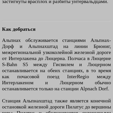
застигнуты врасплох и разбиты унтервальдцами.
Как добраться
Альпнах обслуживается станциями Альпнах-
Дорф и Альпнахштад на линии Брюниг,
межрегиональной узкоколейной железной дороге
от Интерлакена до Люцерна. Полчаса в Люцерне
S-Bahn S5 между Гисвилем и Люцерном
останавливается на обеих станциях, в то время
как почасовой поезд InterRegio между
Интерлакеном и Люцерном обычно
останавливается только на станции Alpnach Dorf.
Станция Альпнахштад также является конечной
остановкой железной дороги Пилатус до вершины
горы Пилатус и обслуживается судоходными