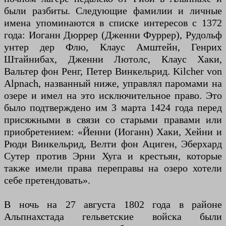
были разбиты. Следующие фамилии и личные
имена упоминаются в списке интересов с 1372
года: Иоганн Дюррер (Дженни Фуррер), Рудольф
унтер дер Флю, Клаус Амштейн, Генрих
Штайнибах, Дженни Лютолс, Клаус Хаки,
Вальтер фон Ренг, Петер Винкельрид. Kilcher von
Alpnach, названный ниже, управлял паромами на
озере и имел на это исключительное право. Это
было подтверждено им 3 марта 1424 года перед
присяжными в связи со старыми правами или
приобретением: «Йенни (Иоганн) Хаки, Хейни и
Рюди Винкельрид, Велти фон Ациген, Эберхард
Сутер против Эрни Хуга и крестьян, которые
также имели права переправы на озеро хотели
себе претендовать».
В ночь на 27 августа 1802 года в районе
Альпнахстада гельветские войска были