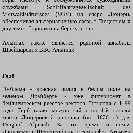
службами Schifffahrtsgesellschaft des
Vierwaldstättersees (SGV) на озере Люцерн,
обеспечивая альтернативную связь с Люцерном и
другими общинами на берегу озера.
Альпнах также является родиной авиабазы
Швейцарских ВВС Альпнах.
Герб
Эмблема - красная лилия в белом поле на
зеленом Драйберге - уже фигурирует в
бейливическом реестре ректора Люцерна с 1499
года. Герб также можно найти на 4-й панели
моста Люцернской капеллы (ок. 1620 г.) для
Dinghof Alpnach. За это время и семья
Ландамманн Шёнененбюль, и семья фон Атциген