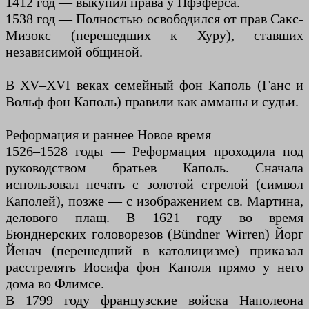
1412 год — выкупил права у Пфэферса.
1538 год — Полностью освободился от прав Сакс-
Мизокс (перешедших к Хуру), ставших
независимой общиной.
В XV–XVI веках семейный фон Каполь (Ганс и
Вольф фон Каполь) правили как амманы и судьи.
Реформация и раннее Новое время
1526–1528 годы — Реформация проходила под
руководством братьев Каполь. Сначала
использовал печать с золотой стрелой (символ
Каполей), позже — с изображением св. Мартина,
делового плащ. В 1621 году во время
Бюнднерских головорезов (Bündner Wirren) Йорг
Йенач (перешедший в католицизме) приказал
расстрелять Иосифа фон Каполя прямо у него
дома во Флимсе.
В 1799 году французские войска Наполеона