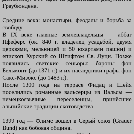
Граубюндена.
Средние века: монастыри, феодалы и борьба за
свободу
В IX веке главные землевладельцы — аббат
Пфеферс (ок. 840 г. владелец усадьбой, двумя
церквями, мельницей и 50 юхартами пашни) и
епископ Хурский со Штифтом Св. Луци. Позже
появились светские сеньоры: бароны фон
Бельмонт (до 1371 г.) и их наследники графы фон
Сакс-Мизокс (до 1483 г.).
После 1300 года на террасе Фидац и Шейя
поселились романные вальсерцы из Вальсы —
немецкоязычные переселенцы, принёсшие
альпийские традиции скотоводства.
1399 год — Флимс вошёл в Серый союз (Grauer
Bund) как бобовая община.