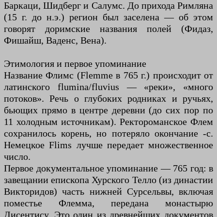
Баркаци, Шидберг и Салумс. До прихода Римляна
(15 г. до н.э.) регион был заселена — об этом
говорят доримские названия полей (Фидаз,
Фишайш, Ваденс, Вена).
Этимология и первое упоминание
Название Флимс (Flemme в 765 г.) происходит от
латинского flumina/fluvius — «реки», «много
потоков». Речь о глубоких родниках и ручьях,
бьющих прямо в центре деревни (до сих пор по
11 холодным источникам). Ректороманское Флем
сохранилось корень, но потеряло окончание -с.
Немецкое Flims лучше передает множественное
число.
Первое документальное упоминание — 765 год: в
завещании епископа Хурского Телло (из династии
Викторидов) часть нижней Сурсельвы, включая
поместье Флемма, передана монастырю
Дисентису. Это один из древнейших документов