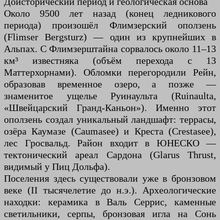
Доисторический период и геологическая основа
Около 9500 лет назад (конец ледникового
периода) произошёл Флимзерский оползень
(Flimser Bergsturz) — один из крупнейших в
Альпах. С Флимзерштайна сорвалось около 11–13
км³ известняка (объём перехода с 13
Маттерхорнами). Обломки перегородили Рейн,
образовав временное озеро, а позже —
знаменитое ущелье Руинаульта (Ruinaulta,
«Швейцарский Гранд-Каньон»). Именно этот
оползень создал уникальный ландшафт: террасы,
озёра Каумазе (Caumasee) и Креста (Crestasee),
лес Гросвальд. Район входит в ЮНЕСКО —
тектонический ареал Сардона (Glarus Thrust,
видимый у Пиц Дольфа).
Поселения здесь существовали уже в бронзовом
веке (II тысячелетие до н.э.). Археологические
находки: керамика в Валь Серрис, каменные
светильники, серпы, бронзовая игла на Сонь