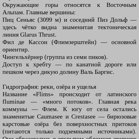
Окружающие горы относятся к Восточным
Альпам. Главные вершины:
Пиц Сеньяс (3099 м) и соседний Пиз Дольф —
здесь чётко видна знаменитая тектоническая
линия Glarus Thrust.
Фил де Кассон (Флимзерштейн) — основной
ориентир.
Чингельхёрнер (группа из семи пиков).
Доступ к хребту — по канатной дороге или
пешком через дикую долину Валь Баргис.
Гидрография: реки, озёра и ущелья
Название «Flims» происходит от латинского
fluminae — «много потоков». Главная река
коммуны — Флем. К югу от села остались
знаменитые Caumasee и Crestasee — бирюзовые
карстовые озёра без поверхностных притоков
(питаются только подземными источниками).
Они образовались в открытом обломков древнего