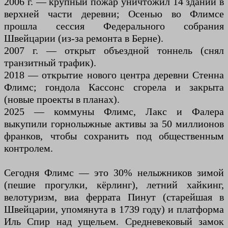
2006 г. — крупный пожар уничтожил 14 зданий в
верхней части деревни; Осенью во Флимсе
прошла сессия Федерального собрания
Швейцарии (из-за ремонта в Берне).
2007 г. — открыт объездной тоннель (снял
транзитный трафик).
2018 — открытие нового центра деревни Стенна
Флимс; гондола Кассонс сгорела и закрыта
(новые проекты в планах).
2025 — коммуны Флимс, Лакс и Фалера
выкупили горнолыжные активы за 50 миллионов
франков, чтобы сохранить под общественным
контролем.
Сегодня Флимс — это 30% нелыжников зимой
(пешие прогулки, кёрлинг), летний хайкинг,
велотуризм, виа феррата Пинут (старейшая в
Швейцарии, упомянута в 1739 году) и платформа
Иль Спир над ущельем. Средневековый замок