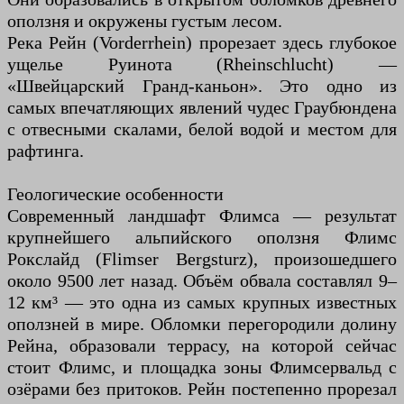
оползня и окружены густым лесом.
Река Рейн (Vorderrhein) прорезает здесь глубокое
ущелье Руинота (Rheinschlucht) —
«Швейцарский Гранд-каньон». Это одно из
самых впечатляющих явлений чудес Граубюндена
с отвесными скалами, белой водой и местом для
рафтинга.
Геологические особенности
Современный ландшафт Флимса — результат
крупнейшего альпийского оползня Флимс
Рокслайд (Flimser Bergsturz), произошедшего
около 9500 лет назад. Объём обвала составлял 9–
12 км³ — это одна из самых крупных известных
оползней в мире. Обломки перегородили долину
Рейна, образовали террасу, на которой сейчас
стоит Флимс, и площадка зоны Флимсервальд с
озёрами без притоков. Рейн постепенно прорезал