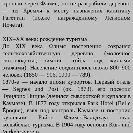
прошли через Флимс, но не разграбили деревню
— из Кремля к месту назначения капитану
Рагеттли (позже награждённому Легионом
Почёта).
XIX–XX века: рождение туризма
До XIX века Флимс постепенно сохранял
сельскохозяйственную деревню (молочное
скотоводство, зимние стойла под жилыми
этажами). Население соединилось около 800–900
человек (1850 — 906, 1900 — 789).
1870-е — начало эпохи курортов. Первый отель
— Segnes und Post (ок. 1873), его посетил
Фридрих Ницше (лечился сывороткой и купался в
Каумазе). В 1877 году открылся Park Hotel (Belle
Époque), взял под контроль Каумазе и построил
купальни. Район Флимс-Вальдхаус стал
колыбелью туризма. В 1904 году основан Kur- und
Verkehrsverein.