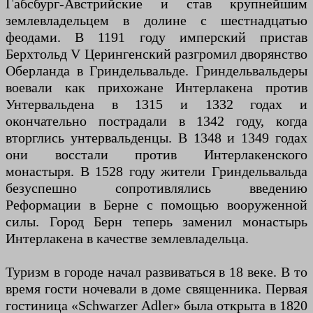
Габсбург-Австрийские и став крупнейшим
землевладельцем в долине с шестнадцатью
феодами. В 1191 году имперский пристав
Берхтольд V Церингенский разгромил дворянство
Оберланда в Гриндельвальде. Гриндельвальдеры
воевали как прихожане Интерлакена против
Унтервальдена в 1315 и 1332 годах и
окончательно пострадали в 1342 году, когда
вторглись унтервальденцы. В 1348 и 1349 годах
они восстали против Интерлакенского
монастыря. В 1528 году жители Гриндельвальда
безуспешно сопротивлялись введению
Реформации в Берне с помощью вооруженной
силы. Город Берн теперь заменил монастырь
Интерлакена в качестве землевладельца.
Туризм в городе начал развиваться в 18 веке. В то
время гости ночевали в доме священника. Первая
гостиница «Schwarzer Adler» была открыта в 1820