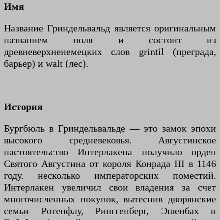
Имя
Название Гриндельвальд является оригинальным
названием поля и состоит из
древневерхненемецких слов grintil (преграда,
барьер) и walt (лес).
История
Бургбюль в Гриндельвальде — это замок эпохи
высокого средневековья. Августинское
настоятельство Интерлакена получило орден
Святого Августина от короля Конрада III в 1146
году. несколько императорских поместий.
Интерлакен увеличил свои владения за счет
многочисленных покупок, вытеснив дворянские
семьи Ротенфлу, Ринггенберг, Эшенбах и