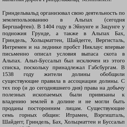
Гриндельвальд организовал свою деятельность по
землепользованию в Альпах (сегодня
Бергшафтен). В 1404 году в Эйнунге и Зацунге у
подножия Грунде, а также в Альпах Бах,
Гриндель, Хольцматтен, Шайдегге, Вергисталь,
Интремен и на леднике пробст Никлаус впервые
письменно описал условия выпаса скота в
Альпах. Альп-Буссальп был исключен из этого
списка, поскольку принадлежал Габсбургам. В
1538 году жители долины обобщили
существующие правила в ассоциации долины. С
тех пор (и до сегодняшнего дня) права на добычу
полезных ископаемых были привязаны к
владению землей в долине и не могли быть
проданы посторонним лицам. Существующие
семь горных общин: Итрамен, Вэргишталь,
Шайдегг, Гриндель, Бах, Хольцматтен и Буссальп