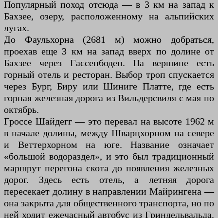
Популярный поход отсюда — в 3 км на запад к
Бахзее, озеру, расположенному на альпийских
лугах.
До Фаульхорна (2681 м) можно добраться,
проехав еще 3 км на запад вверх по долине от
Бахзее через Гассенбоден. На вершине есть
горный отель и ресторан. Выбор троп спускается
через Бург, Биру или Шиниге Платте, где есть
горная железная дорога из Вильдерсвиля с мая по
октябрь.
Гроссе Шайдегг — это перевал на высоте 1962 м
в начале долины, между Шварцхорном на севере
и Веттерхорном на юге. Название означает
«большой водораздел», и это был традиционный
маршрут перегона скота до появления железных
дорог. Здесь есть отель, а летняя дорога
пересекает долину в направлении Майрингена —
она закрыта для общественного транспорта, но по
ней ходит ежечасный автобус из Гриндельвальда.