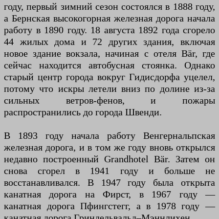
году, первый зимний сезон состоялся в 1888 году,
а Бернская высокогорная железная дорога начала
работу в 1890 году. 18 августа 1892 года сгорело
44 жилых дома и 72 других здания, включая
новое здание вокзала, начиная с отеля Bär, где
сейчас находится автобусная стоянка. Однако
старый центр города вокруг Гидисдорфа уцелел,
потому что искры летели вниз по долине из-за
сильных ветров-фенов, и пожары
распространились до города Швенди.
В 1893 году начала работу Венгернальпская
железная дорога, и в том же году вновь открылся
недавно построенный Grandhotel Bär. Затем он
снова сгорел в 1941 году и больше не
восстанавливался. В 1947 году была открыта
канатная дорога на Фирст, в 1967 году —
канатная дорога Пфингстегг, а в 1978 году —
канатная дорога Гриндельвальд–Мэннлихен.