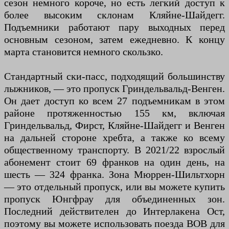
сезон немного короче, но есть легкий доступ к
более высоким склонам Кляйне-Шайдегг.
Подъемники работают пару выходных перед
основным сезоном, затем ежедневно. К концу
марта становится немного скользко.
Стандартный ски-пасс, подходящий большинству
лыжников, — это пропуск Гриндельвальд-Венген.
Он дает доступ ко всем 27 подъемникам в этом
районе протяженностью 155 км, включая
Гриндельвальд, Фирст, Кляйне-Шайдегг и Венген
на дальней стороне хребта, а также ко всему
общественному транспорту. В 2021/22 взрослый
абонемент стоит 69 франков на один день, на
шесть — 324 франка. Зона Мюррен-Шильтхорн
— это отдельный пропуск, или вы можете купить
пропуск Юнгфрау для объединенных зон.
Последний действителен до Интерлакена Ост,
поэтому вы можете использовать поезда BOB для