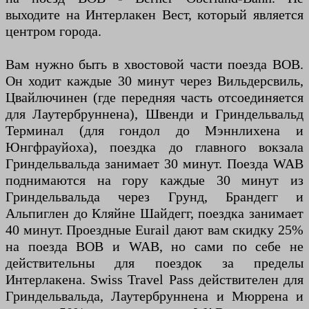
выходите на Интерлакен Вест, который является
центром города.
Вам нужно быть в хвостовой части поезда BOB.
Он ходит каждые 30 минут через Вильдерсвиль,
Цвайлючинен (где передняя часть отсоединяется
для Лаутербруннена), Швенди и Гриндельвальд
Терминал (для гондол до Мэннлихена и
Юнгфрауйоха), поездка до главного вокзала
Гриндельвальда занимает 30 минут. Поезда WAB
поднимаются на гору каждые 30 минут из
Гриндельвальда через Грунд, Брандегг и
Альпиглен до Кляйне Шайдегг, поездка занимает
40 минут. Проездные Eurail дают вам скидку 25%
на поезда BOB и WAB, но сами по себе не
действительны для поездок за пределы
Интерлакена. Swiss Travel Pass действителен для
Гриндельвальда, Лаутербруннена и Мюррена и