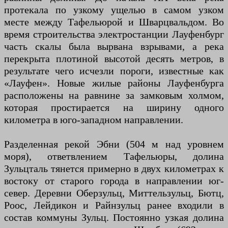
протекала по узкому ущелью в самом узком
месте между Тафельюрой и Шварцвальдом. Во
время строительства электростанции Лауфенбург
часть скалы была вырвана взрывами, а река
перекрыта плотиной высотой десять метров, в
результате чего исчезли пороги, известные как
«Лауфен». Новые жилые районы Лауфенбурга
расположены на равнине за замковым холмом,
которая простирается на ширину одного
километра в юго-западном направлении.
Разделенная рекой Эбни (504 м над уровнем
моря), ответвлением Тафельюры, долина
Зульцталь тянется примерно в двух километрах к
востоку от старого города в направлении юг-
север. Деревни Оберзульц, Миттельзульц, Бютц,
Роос, Лейдикон и Райнзульц ранее входили в
состав коммуны Зульц. Постоянно узкая долина