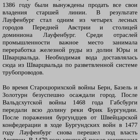
1386 году были вынуждены продать все свои
владения старшей линии. В результате
Лауфенбург стал одним из четырех лесных
городов Передней Австрии и столицей
доминиона Лауфенбург. Среди отраслей
промышленности важное место занимала
переработка железной руды из долин Юры и
Шварцвальда. Необходимая вода доставлялась
сюда из Шварцвальда по разветвленной системе
трубопроводов.
Во время Староцюрихской войны Берн, Базель и
Золотурн безуспешно осаждали город. После
Вальдсхутской войны 1468 года Габсбурги
передали всю долину реки Фрик Бургундии.
После поражения бургундцев от Швейцарской
конфедерации в ходе Бургундских войн в 1477
году Лауфенбург снова перешел под власть
Австрии. В 1479 году крупный пожар уничтожил