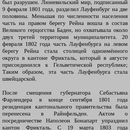
был разрушен. Люневильский мир, подписанный
9 февраля 1801 года, разделил Лауфенбург на две
половины. Меньшая по численности населения
часть на правом берегу Рейна вошла в состав
Великого герцогства Баден, но охватывала около
двух третей территории муниципалитета. 20
февраля 1802 года часть Лауфенбурга на левом
берегу Рейна стала столицей одноимённого
округа в кантоне Фрикталь, который в августе
присоединился к Гельветической республике;
Таким образом, эта часть Лауфенбурга стала
швейцарской.
После смещения губернатора Себастьяна
Фарлендера в конце сентября 1801 года
резиденция кантонального правительства была
перенесена в Райнфельден. Актом о
посредничестве Наполеон Бонапарт упразднил
кантон Фрикталь. С 19 марта 1803 года