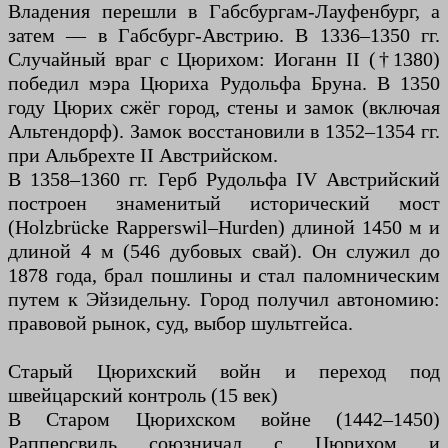
Владения перешли в Габсбургам-Лауфенбург, а
затем — в Габсбург-Австрию. В 1336–1350 гг.
Случайный враг с Цюрихом: Иоганн II (†1380)
победил мэра Цюриха Рудольфа Бруна. В 1350
году Цюрих сжёг город, стены и замок (включая
Альтендорф). Замок восстановили в 1352–1354 гг.
при Альбрехте II Австрийском.
В 1358–1360 гг. Герб Рудольфа IV Австрийский
построен знаменитый исторический мост
(Holzbrücke Rapperswil–Hurden) длиной 1450 м и
длиной 4 м (546 дубовых свай). Он служил до
1878 года, брал пошлины и стал паломническим
путем к Эйзидельну. Город получил автономию:
правовой рынок, суд, выбор шультгейса.
Старый Цюрихский войн и переход под
швейцарский контроль (15 век)
В Старом Цюрихском войне (1442–1450)
Рапперсвиль союзничал с Цюрихом и