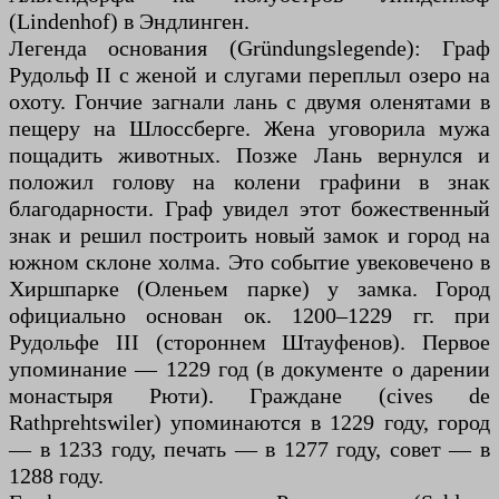
(Lindenhof) в Эндлинген.
Легенда основания (Gründungslegende): Граф
Рудольф II с женой и слугами переплыл озеро на
охоту. Гончие загнали лань с двумя оленятами в
пещеру на Шлоссберге. Жена уговорила мужа
пощадить животных. Позже Лань вернулся и
положил голову на колени графини в знак
благодарности. Граф увидел этот божественный
знак и решил построить новый замок и город на
южном склоне холма. Это событие увековечено в
Хиршпарке (Оленьем парке) у замка. Город
официально основан ок. 1200–1229 гг. при
Рудольфе III (стороннем Штауфенов). Первое
упоминание — 1229 год (в документе о дарении
монастыря Рюти). Граждане (cives de
Rathprehtswiler) упоминаются в 1229 году, город
— в 1233 году, печать — в 1277 году, совет — в
1288 году.