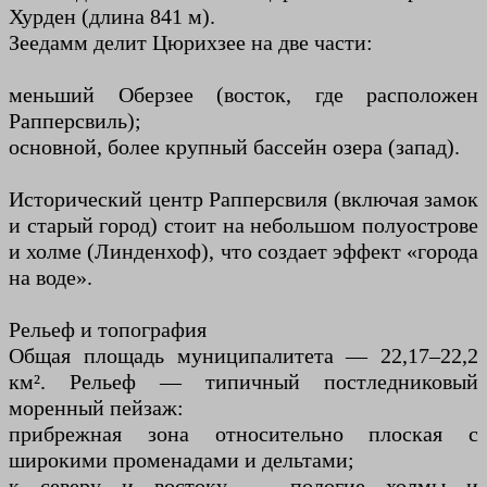
Хурден (длина 841 м).
Зеедамм делит Цюрихзее на две части:
меньший Оберзее (восток, где расположен
Рапперсвиль);
основной, более крупный бассейн озера (запад).
Исторический центр Рапперсвиля (включая замок
и старый город) стоит на небольшом полуострове
и холме (Линденхоф), что создает эффект «города
на воде».
Рельеф и топография
Общая площадь муниципалитета — 22,17–22,2
км². Рельеф — типичный постледниковый
моренный пейзаж:
прибрежная зона относительно плоская с
широкими променадами и дельтами;
к северу и востоку — пологие холмы и