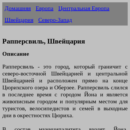
Домашняя
Европа
Центральная Европа
Швейцария
Северо-Запад
Рапперсвиль, Швейцария
Описание
Рапперсвиль - это город, который граничит с
северо-восточной Швейцарией и центральной
Швейцарией и расположен прямо на конце
Цюрихского озера и Оберзее. Рапперсвиль слился
в последнее время с городом Йона и является
живописным городом и популярным местом для
туристов, велосипедистов и семей в выходные
дни в окрестностях Цюриха.
В состав муниципалитета входят Йона,