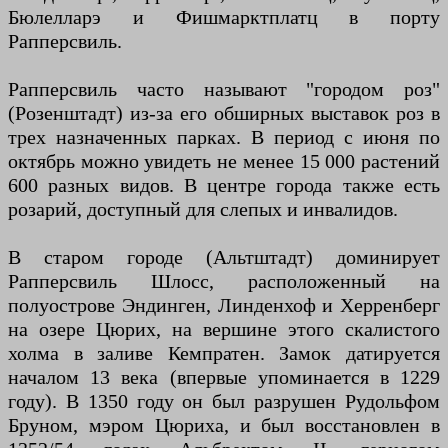
Бюлелларэ и Фишмарктплатц в порту
Рапперсвиль.
Рапперсвиль часто называют "городом роз"
(Розенштадт) из-за его обширных выставок роз в
трех назначенных парках. В период с июня по
октябрь можно увидеть не менее 15 000 растений
600 разных видов. В центре города также есть
розарий, доступный для слепых и инвалидов.
В старом городе (Альтштадт) доминирует
Рапперсвиль Шлосс, расположенный на
полуострове Эндинген, Линденхоф и Херренберг
на озере Цюрих, на вершине этого скалистого
холма в заливе Кемпратен. Замок датируется
началом 13 века (впервые упоминается в 1229
году). В 1350 году он был разрушен Рудольфом
Бруном, мэром Цюриха, и был восстановлен в