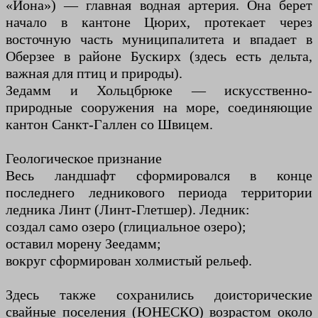
«Йона») — главная водная артерия. Она берет
начало в кантоне Цюрих, протекает через
восточную часть муниципалитета и впадает в
Оберзее в районе Бускирх (здесь есть дельта,
важная для птиц и природы).
Зедамм и Хольцбрюке — искусственно-
природные сооружения на море, соединяющие
кантон Санкт-Галлен со Швицем.
Геологическое признание
Весь ландшафт сформировался в конце
последнего ледникового периода территории
ледника Линт (Линт-Глетшер). Ледник:
создал само озеро (глициальное озеро);
оставил морену Зеедамм;
вокруг сформирован холмистый рельеф.
Здесь также сохранились доисторические
свайные поселения (ЮНЕСКО) возрастом около