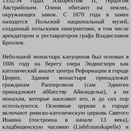
1352/54 годах Альбрехтом II, герцогом
Австрийским. Олени обитают на землях,
окружающих замок. С 1870 года в замке
находится Польский национальный музей,
созданный польскими эмигрантами, в том числе
арендатором и реставратором графа Владиславом
Броэлем.
Небольшой монастырь капуцинов был основан в
1606 году на берегу озера Эндингхорн как
католический аналог центра Реформации в городе
Цюрих. Здания монастыря принадлежат
гражданам Рапперсвиля (сам Эдинген
принадлежит аббатству Айнзидельн), а не
монахам, которые населяют его, и до сих пор
используются. Основные церкви в городе
включают римско-католическую церковь Святого
Иоанна (построена в начале 13 века),
кладбищенскую часовню (Liebfrauenkapelle) и