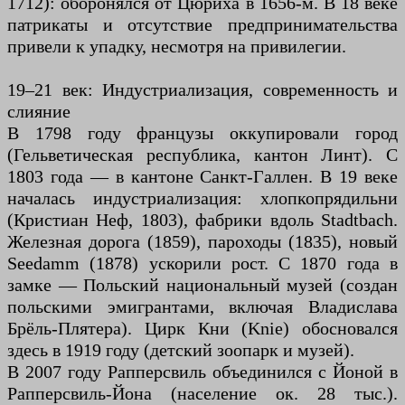
1712): оборонялся от Цюриха в 1656-м. В 18 веке
патрикаты и отсутствие предпринимательства
привели к упадку, несмотря на привилегии.
19–21 век: Индустриализация, современность и
слияние
В 1798 году французы оккупировали город
(Гельветическая республика, кантон Линт). С
1803 года — в кантоне Санкт-Галлен. В 19 веке
началась индустриализация: хлопкопрядильни
(Кристиан Неф, 1803), фабрики вдоль Stadtbach.
Железная дорога (1859), пароходы (1835), новый
Seedamm (1878) ускорили рост. С 1870 года в
замке — Польский национальный музей (создан
польскими эмигрантами, включая Владислава
Брёль-Плятера). Цирк Кни (Knie) обосновался
здесь в 1919 году (детский зоопарк и музей).
В 2007 году Рапперсвиль объединился с Йоной в
Рапперсвиль-Йона (население ок. 28 тыс.).