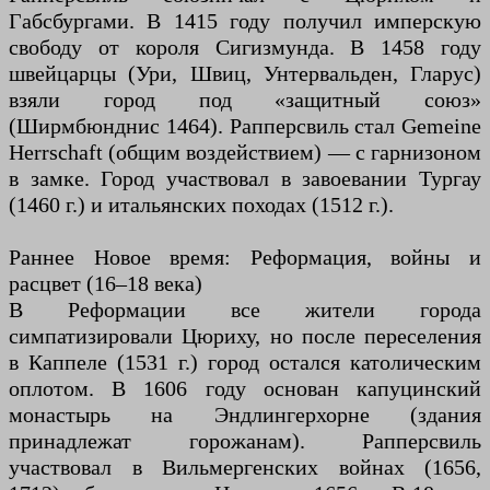
Габсбургами. В 1415 году получил имперскую
свободу от короля Сигизмунда. В 1458 году
швейцарцы (Ури, Швиц, Унтервальден, Гларус)
взяли город под «защитный союз»
(Ширмбюнднис 1464). Рапперсвиль стал Gemeine
Herrschaft (общим воздействием) — с гарнизоном
в замке. Город участвовал в завоевании Тургау
(1460 г.) и итальянских походах (1512 г.).
Раннее Новое время: Реформация, войны и
расцвет (16–18 века)
В Реформации все жители города
симпатизировали Цюриху, но после переселения
в Каппеле (1531 г.) город остался католическим
оплотом. В 1606 году основан капуцинский
монастырь на Эндлингерхорне (здания
принадлежат горожанам). Рапперсвиль
участвовал в Вильмергенских войнах (1656,