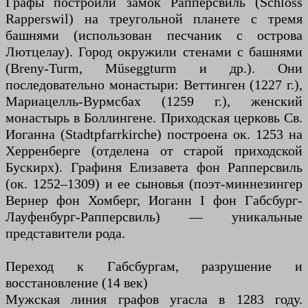
Графы построили замок Рапперсвиль (Schloss
Rapperswil) на треугольной планете с тремя
башнями (использован песчаник с острова
Лютцелау). Город окружили стенами с башнями
(Breny-Turm, Müseggturm и др.). Они
последовательно монастыри: Веттинген (1227 г.),
Мариацелль-Вурмсбах (1259 г.), женский
монастырь в Боллингене. Приходская церковь Св.
Иоганна (Stadtpfarrkirche) построена ок. 1253 на
Херренберге (отделена от старой приходской
Бускирх). Графиня Елизавета фон Рапперсвиль
(ок. 1252–1309) и ее сыновья (поэт-миннезингер
Вернер фон Хомберг, Иоганн I фон Габсбург-
Лауфенбург-Рапперсвиль) — уникальные
представители рода.
Переход к Габсбургам, разрушение и
восстановление (14 век)
Мужская линия графов угасла в 1283 году.