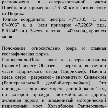
расположена в северо-восточной части
Швейцарии, примерно в 25–30 км к юго-востоку
от Цюриха.
Точные координаты центра: 47°13′35″ с. ш.,
8°49′06″ в. д. (или примерно 47,2266° с.ш.,
8,8184° в.д.). Высота центра — 409 м над уровнем
моря.
Положение относительно озера и главная
географическая форма
Рапперсвиль-Йона лежит на северо-восточном
(правом) берегу Оберзее — верхней, восточной
части Цюрихского озера (Цюрихзее). Именно
здесь озеро «разрезано» знаменитым Сидаммом
(Рапперсвильской дамбой-перешейком). Это
природная ледниковая морена длиной около 1 км,
по которой проходят автомобильная дорога,
железная дорога и знаменитый исторический
пешеходный мост Хольцбрюке Рапперсвиль-