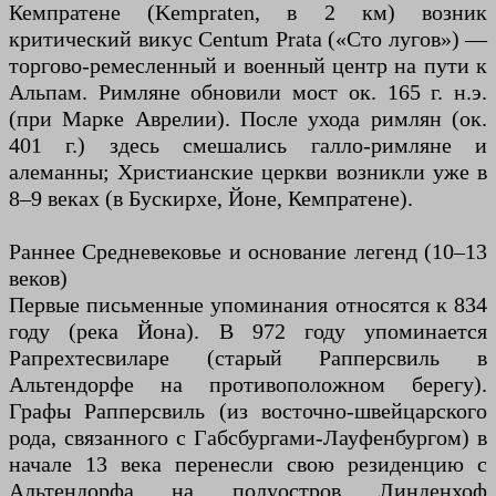
Кемпратене (Kempraten, в 2 км) возник
критический викус Centum Prata («Сто лугов») —
торгово-ремесленный и военный центр на пути к
Альпам. Римляне обновили мост ок. 165 г. н.э.
(при Марке Аврелии). После ухода римлян (ок.
401 г.) здесь смешались галло-римляне и
алеманны; Христианские церкви возникли уже в
8–9 веках (в Бускирхе, Йоне, Кемпратене).
Раннее Средневековье и основание легенд (10–13
веков)
Первые письменные упоминания относятся к 834
году (река Йона). В 972 году упоминается
Рапрехтесвиларе (старый Рапперсвиль в
Альтендорфе на противоположном берегу).
Графы Рапперсвиль (из восточно-швейцарского
рода, связанного с Габсбургами-Лауфенбургом) в
начале 13 века перенесли свою резиденцию с
Альтендорфа на полуостров Линденхоф