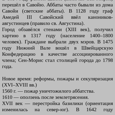
перешёл в Савойю. Аббаты часто бывали из дома
Савойи (светские аббаты). В 1128 году граф
Амедей III Савойский ввёл каноников-
августинцев (правило св. Августина).
Город обзавёлся стенами (XIII век), получил
хартию в 1317 году (население 1400–1800
человек). Граждане выбрали двух мэров. В 1475
году Нижний Вале вошёл в Швейцарскую
Конфедерацию в качестве ассоциированного
члена; Сен-Морис стал столицей города до 1798
года.
Новое время: реформы, пожары и секуляризация
(XVI–XVIII вв.)
1560 г. — пожар уничтожилого аббатства.
1610 — оползень после землетрясения.
XVII век — перестройка базилики (ориентация
изменилась на север-юг). В 1642 году