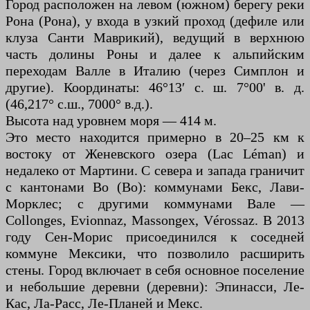
Город расположен на левом (южном) берегу реки
Рона (Рона), у входа в узкий проход (дефиле или
клуза Санти Маврикий), ведущий в верхнюю
часть долины Роны и далее к альпийским
переходам Валле в Италию (через Симплон и
другие). Координаты: 46°13′ с. ш. 7°00' в. д.
(46,217° с.ш., 7000° в.д.).
Высота над уровнем моря — 414 м.
Это место находится примерно в 20–25 км к
востоку от Женевского озера (Lac Léman) и
недалеко от Мартини. С севера и запада граничит
с кантонами Во (Во): коммунами Бекс, Лави-
Морклес; с другими коммунами Вале —
Collonges, Evionnaz, Massongex, Vérossaz. В 2013
году Сен-Морис присоединился к соседней
коммуне Мексики, что позволило расширить
стены. Город включает в себя основное поселение
и небольшие деревни (деревни): Эпинасси, Ле-
Кас, Ла-Расс, Ле-Планей и Мекс.