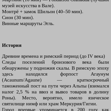
музей искусства в Вале).
Монтрё + замок Шильон (40–50 мин).
Сион (30 мин).
Винные маршруты Эгль.
История
Древние времена и римский период (до IV века)
Следы поселений бронзового века были
обнаружены у подножия скалы. В римскую эпоху
здесь находился форпост Агаунум
(Acaunum/Agaune) — краткосрочный
таможенный пост на пути через Альпы (взимался
налог 2,5 % на ввоз и вывоз товаров в долину
Роны). Место, вероятно, имело язическое
святилище нимф или храм Меркурия/Гигии.
Город впервые упоминается в 200 году как