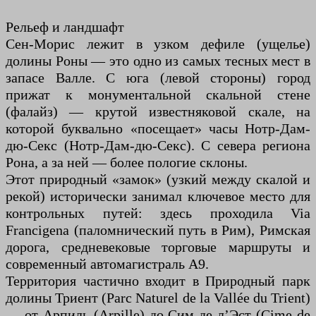
Рельеф и ландшафт
Сен-Морис лежит в узком дефиле (ущелье)
долины Роны — это одно из самых тесных мест в
запасе Валле. С юга (левой стороны) город
прижат к монументальной скальной стене
(фалайз) — крутой известняковой скале, на
которой буквально «посещает» часы Нотр-Дам-
дю-Секс (Нотр-Дам-дю-Секс). С севера региона
Рона, а за ней — более пологие склоны.
Этот природный «замок» (узкий между скалой и
рекой) исторически занимал ключевое место для
контрольных путей: здесь проходила Via
Francigena (паломнический путь в Рим), Римская
дорога, средневековые торговые маршруты и
современный автомагистраль A9.
Территория частично входит в Природный парк
долины Триент (Parc Naturel de la Vallée du Trient)
— от Арпиль (Arpille) до Сим де л’Эст (Cime de