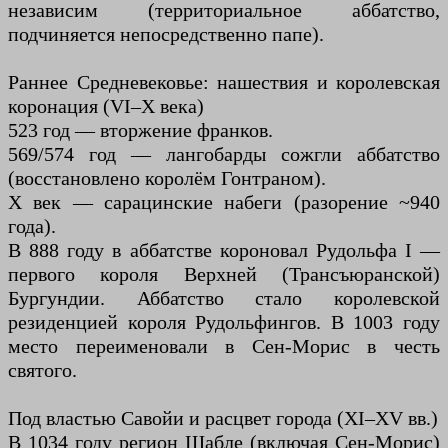
независим (территориальное аббатство,
подчиняется непосредственно папе).
Раннее Средневековье: нашествия и королевская
коронация (VI–X века)
523 год — вторжение франков.
569/574 год — лангобарды сожгли аббатство
(восстановлено королём Гонтраном).
X век — сарацинские набеги (разорение ~940
года).
В 888 году в аббатстве короновал Рудольфа I —
первого короля Верхней (Трансъюранской)
Бургундии. Аббатство стало королевской
резиденцией короля Рудольфингов. В 1003 году
место переименовали в Сен-Морис в честь
святого.
Под властью Савойи и расцвет города (XI–XV вв.)
В 1034 году регион Шабле (включая Сен-Морис)