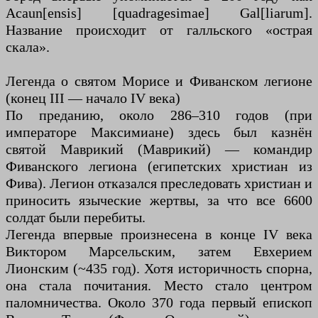
Acaun[ensis] [quadragesimae] Gal[liarum].
Название происходит от галльского «острая
скала».
Легенда о святом Морисе и Фиванском легионе
(конец III — начало IV века)
По преданию, около 286–310 годов (при
императоре Максимиане) здесь был казнён
святой Маврикий (Маврикий) — командир
Фиванского легиона (египетских христиан из
Фива). Легион отказался преследовать христиан и
приносить языческие жертвы, за что все 6600
солдат были перебиты.
Легенда впервые произнесена в конце IV века
Виктором Марсельским, затем Евхерием
Лионским (~435 год). Хотя историчность спорна,
она стала почитания. Место стало центром
паломничества. Около 370 года первый епископ