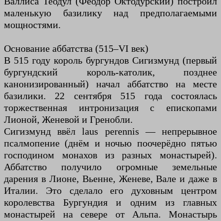
Валлиса Теодул (Феодор Октодурский) построил
маленькую базилику над предполагаемыми
мощностями.
Основание аббатства (515–VI век)
В 515 году король бургундов Сигизмунд (первый
бургундский король-католик, позднее
канонизированный) начал аббатство на месте
базилики. 22 сентября 515 года состоялась
торжественная интронизация с епископами
Лионой, Женевой и Гренобли.
Сигизмунд ввёл laus perennis — непрерывное
псалмопение (днём и ночью поочерёдно пятью
господином монахов из разных монастырей).
Аббатство получило огромные земельные
дарения в Лионе, Вьенне, Женеве, Вале и даже в
Италии. Это сделало его духовным центром
королевства Бургундия и одним из главных
монастырей на севере от Альпа. Монастырь