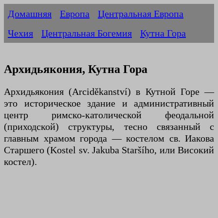
Домашняя
Европа
Центральная Европа
Чехия
Центральная Богемия
Кутна Гора
Архидьякония, Кутна Гора
Архидьякония (Arciděkanství) в Кутной Горе —
это историческое здание и административный
центр римско-католической феодальной
(приходской) структуры, тесно связанный с
главным храмом города — костелом св. Иакова
Старшего (Kostel sv. Jakuba Staršího, или Високий
костел).