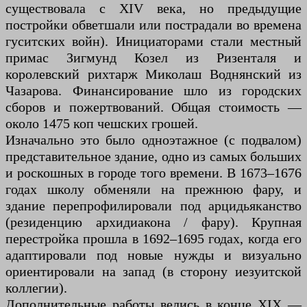
существовала с XIV века, но предыдущие
постройки обветшали или пострадали во времена
гуситских войн). Инициаторами стали местный
примас Зигмунд Козел из Ризенталя и
королевский рихтарж Миколаш Воднянский из
Чазарова. Финансирование шло из городских
сборов и пожертвований. Общая стоимость —
около 1475 коп чешских грошей.
Изначально это было одноэтажное (с подвалом)
представительное здание, одно из самых больших
и роскошных в городе того времени. В 1673–1676
годах школу обменяли на прежнюю фару, и
здание перепрофилировали под арцидьяканство
(резиденцию архидиакона / фару). Крупная
перестройка прошла в 1692–1695 годах, когда его
адаптировали под новые нужды и визуально
ориентировали на запад (в сторону иезуитской
коллегии).
Дополнительные работы велись в конце XIX —