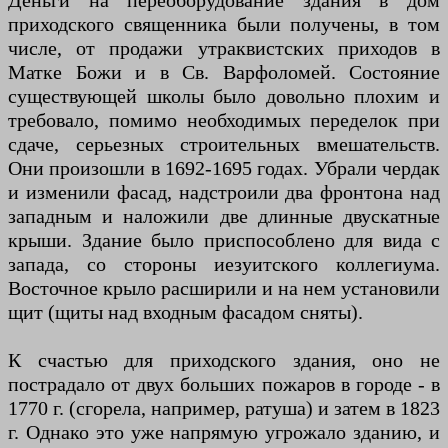
Деньги на переоборудование здания в дом
приходского священника были получены, в том
числе, от продажи утраквистских приходов в
Матке Божи и в Св. Варфоломей. Состояние
существующей школы было довольно плохим и
требовало, помимо необходимых переделок при
сдаче, серьезных строительных вмешательств.
Они произошли в 1692-1695 годах. Убрали чердак
и изменили фасад, надстроили два фронтона над
западным и наложили две длинные двускатные
крыши. Здание было приспособлено для вида с
запада, со стороны иезуитского коллегиума.
Восточное крыло расширили и на нем установили
щит (щиты над входным фасадом сняты).
К счастью для приходского здания, оно не
пострадало от двух больших пожаров в городе - в
1770 г. (сгорела, например, ратуша) и затем в 1823
г. Однако это уже напрямую угрожало зданию, и