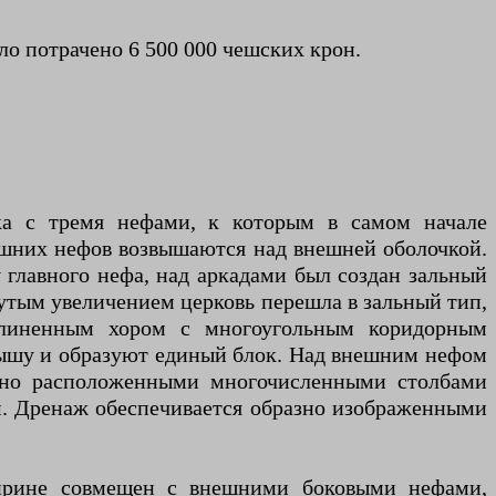
о потрачено 6 500 000 чешских крон.
ка с тремя нефами, к которым в самом начале
ешних нефов возвышаются над внешней оболочкой.
главного нефа, над аркадами был создан зальный
утым увеличением церковь перешла в зальный тип,
удлиненным хором с многоугольным коридорным
ышу и образуют единый блок. Над внешним нефом
ично расположенными многочисленными столбами
. Дренаж обеспечивается образно изображенными
ширине совмещен с внешними боковыми нефами,