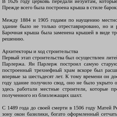
В 1626 году церковь передали иезуитам, которы
Прежде всего была построена крыша в стиле барок
Между 1884 и 1905 годами по наущению местного
здание было не только отреставрировано, но и 
Барочная крыша была заменена крышей в виде т
решению.
Архитекторы и ход строительства
Первый этап строительства был осуществлен лите
Парлержа. Ян Парлерж построил самую старую 
построенный трехнефный храм вскоре был расши
впервые за шестьдесят лет. К тому времени он д
году здание получило свод, оно не было укрыто о
здесь работали местные строители, которые п
полученного из близлежащих шахт.
С 1489 года до своей смерти в 1506 году Матей Р
зону окон базилики, богато оформленный сетчат