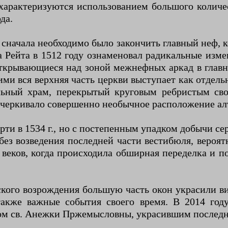
арактеризуются использованием большого количест
да.
 сначала необходимо было закончить главный неф, 
 Рейта в 1512 году ознаменовал радикальные изме
открывающиеся над зоной межнефных аркад в главн
ими вся верхняя часть церкви выступает как отдель
альный храм, перекрытый круговым ребристым св
черкивало совершенно необычное расположение алт
рти в 1534 г., но с постепенным упадком добычи с
без возведения последней части вестибюля, вероят
веков, когда происходила обширная переделка и п
еского возрождения большую часть окон украсили 
 также важные события своего время. В 2014 го
м св. Анежки Пржемысловны, украсившим последне