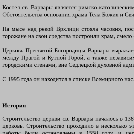
Костел св. Варвары является римско-католически
Обстоятельства основания храма Тела Божия и Св
На мысе над рекой Врхлици стояла часовня, пос
горожане на свои средства построили храм, смел
Церковь Пресвятой Богородицы Варвары выражает
между Прагой и Кутной Горой, а также независи
городскими стенами, вне Седлецкой духовной адм
С 1995 года он находится в списке Всемирного н
История
Строительство церкви св. Варвары началось в 13
церковь. Строительство проходило в несколько 
работы были остановлены в 1558 году, и це