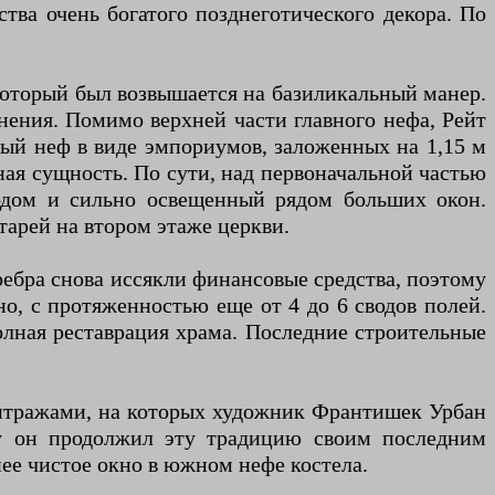
ва очень богатого позднеготического декора. По
который был возвышается на базиликальный манер.
нения. Помимо верхней части главного нефа, Рейт
ый неф в виде эмпориумов, заложенных на 1,15 м
ная сущность. По сути, над первоначальной частью
одом и сильно освещенный рядом больших окон.
арей на втором этаже церкви.
еребра снова иссякли финансовые средства, поэтому
но, с протяженностью еще от 4 до 6 сводов полей.
олная реставрация храма. Последние строительные
витражами, на которых художник Франтишек Урбан
ду он продолжил эту традицию своим последним
е чистое окно в южном нефе костела.