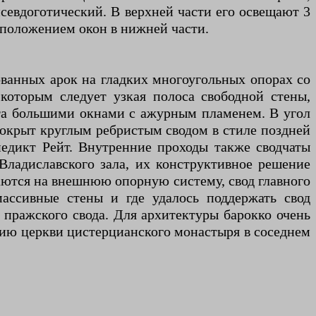
севдоготический. В верхней части его освещают 3
положением окон в нижней части.
ванных арок на гладких многоугольных опорах со
​​которым следует узкая полоса свободной стены,
ыта большими окнами с ажурным пламенем. В угол
покрыт круглым ребристым сводом в стиле поздней
недикт Рейт. Внутренние проходы также сводчаты
 Владиславского зала, их конструктивное решение
раются на внешнюю опорную систему, свод главного
ассивные стены и где удалось поддержать свод
 пражского свода. Для архитектуры барокко очень
ацию церкви цистерцианского монастыря в соседнем