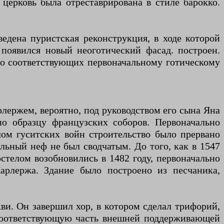
церковь была отреставрирована в стиле барокко.
едена пуристская реконструкция, в ходе которой
 появился новый неоготический фасад. построен.
о соответствующих первоначальному готическому
лержем, вероятно, под руководством его сына Яна
о образцу французских соборов. Первоначально
ом гуситских войн строительство было прервано
льный неф не был сводчатым. До того, как в 1547
остелом возобновились в 1482 году, первоначально
арлержа. Здание было построено из песчаника,
кви. Он завершил хор, в котором сделал трифорий,
е соответствующую часть внешней поддерживающей