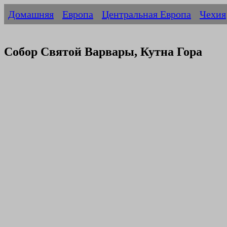
Домашняя
Европа
Центральная Европа
Чехия
Собор Святой Варвары, Кутна Гора