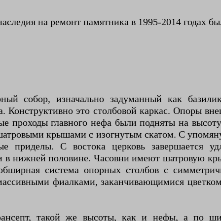
следия на ремонт памятника в 1995-2014 годах был
фный собор, изначально задуманный как базили
а. Конструктивно это столбовой каркас. Опоры вн
е проходы главного нефа были подняты на высоту 
 шатровыми крышами с изогнутым скатом. С упомян
ные приделы. С востока церковь завершается 
и в нижней половине. Часовни имеют шатровую кр
 обширная система опорных столбов с симметр
массивными фиалками, заканчивающимися цветком
трансепт, такой же высоты, как и нефы, а по 