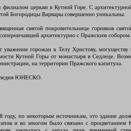
м филиалом церкви в Кутной Горе. С архитектурно
ятой Богородицы Варвары совершенно уникальны.
вященная святой покровительнице горняков свят
о соперничавший архитектурно с Пражским собором.
 уважение горожан к Телу Христову, могуществу 
мости Кутной Горы от монастыря в Седлеце. Возм
инистрации, на территории Пражского капитула.
аследия ЮНЕСКО.
88 году, по некоторым источникам, это здание до
этапов и во многом было связано с процветанием 
рковь закрылась с запада лишь временной сте