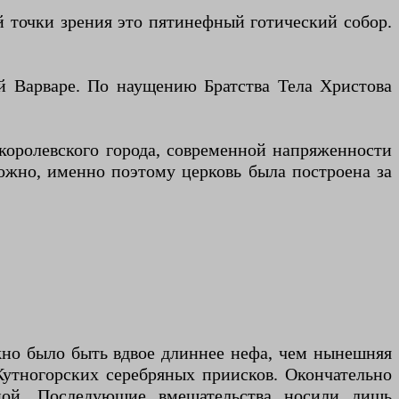
й точки зрения это пятинефный готический собор.
ой Варваре. По наущению Братства Тела Христова
королевского города, современной напряженности
ожно, именно поэтому церковь была построена за
лжно было быть вдвое длиннее нефа, чем нынешняя
Кутногорских серебряных приисков. Окончательно
ной. Последующие вмешательства носили лишь