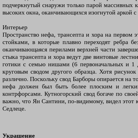
подчеркнутый снаружи только парой массивных ко
высоких окна, оканчивающихся изогнутой аркой с
Интерьер
Пространство нефа, трансепта и хора на первом
стойками, в которые плавно переходят ребра без
оканчивающаяся перилами верхней части заверше
стыка трансепта и хора ведут две винтовые лест
готики с семью нишами (6 первоначальных и 1 д
круговым сводом другого образца. Хотя рисунок 
различно. Поскольку свод Барборы опирается на т
нефа должен был быть более плоским и легким
контрфорсами. Кутногорский свод богаче по свое
важно, что Ян Сантини, по-видимому, видел этот 
Седлеце.
Украшение