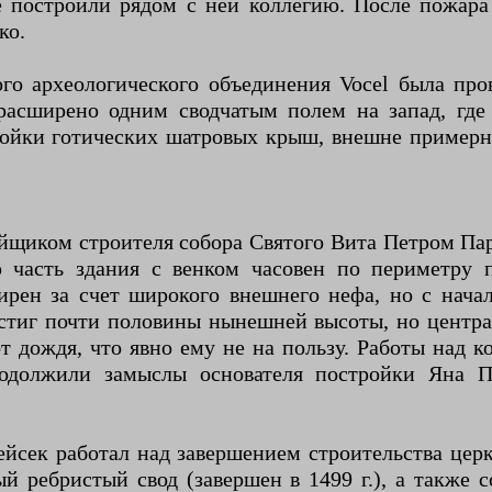
е построили рядом с ней коллегию. После пожара 
ко.
 археологического объединения Vocel была пров
расширено одним сводчатым полем на запад, где
ройки готических шатровых крыш, внешне примерн
йщиком строителя собора Святого Вита Петром Пар
часть здания с венком часовен по периметру п
рен за счет широкого внешнего нефа, но с начал
остиг почти половины нынешней высоты, но центра
т дождя, что явно ему не на пользу. Работы над к
родолжили замыслы основателя постройки Яна П
ейсек работал над завершением строительства цер
ый ребристый свод (завершен в 1499 г.), а такж