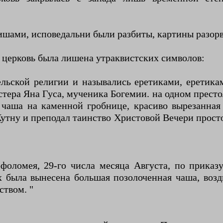
ишами, исповедальни были разбиты, картины разор
х церковь была лишена утраквистских символов:
льской религии и назывались еретиками, еретикам
тера Яна Гуса, мученика Богемии. на одном престол
 чаша на каменной гробнице, красиво вырезанна
Кутну и преподал таинство Христовой Вечери прост
фоломея, 29-го числа месяца Августа, по приказ
 была вынесена большая позолоченная чаша, возд
ством. "