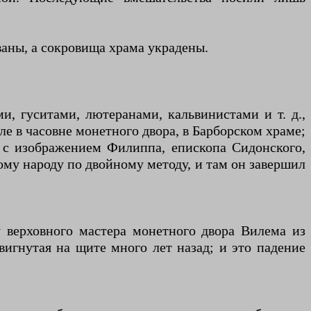
ваны, а сокровища храма украдены.
и, гуситами, лютеранами, кальвинистами и т. д.,
е в часовне монетного двора, в Барборском храме;
я с изображением Филиппа, епископа Сидонского,
ому народу по двойному методу, и там он завершил
у верховного мастера монетного двора Вилема из
вигнутая на щите много лет назад; и это падение