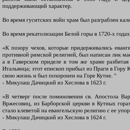
поддерживающий характер.
Во время гуситских войн храм был разграблен кал
Во время рекатолизации Белой горы в 1720-х года
«К позору чехов, которые придерживались еванге
противной римской религией, был написан лик мас
а в Гаверском приделе в том же храме разбитая
Итальянца; этот епископ прибыл из Праги в Гору 
свою жизнь и был похоронен на Горе Кутне. "
- Микулаш Дачицкий из Хеслова в 1623 г.
«В четверг после поминовения св. Апостола Вар
Вржесовиц, из Барборской церкви в Кутных горах
стало клеветой на евангельскую религию с ее упор
- Микулаш Дачицкий из Хеслова в 1624 г.