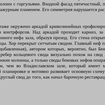
лонн с горгульями. Входной фасад пятичастный, п
 ажурным пламенем. Его симметрия нарушается рас
 этаже окружено аркадой криволинейных профилиро
 контрфорсов. Над аркадой проходит карниз, за 
нного нефа зала, образуя проход. Его стена откр
ницы. Хор перекрыт сетчатым сводом. Главный неф 
обавленная), автором которых, вероятно, был Бе
ребер кольцевого свода визуально похож на свод
онкие колонны, а только своды боковых нефов опи
, чем во Владиславском зале, который имеет м
й планировке и мотивно развивает основную схему
круглый свод до того, как начал барочную реставр