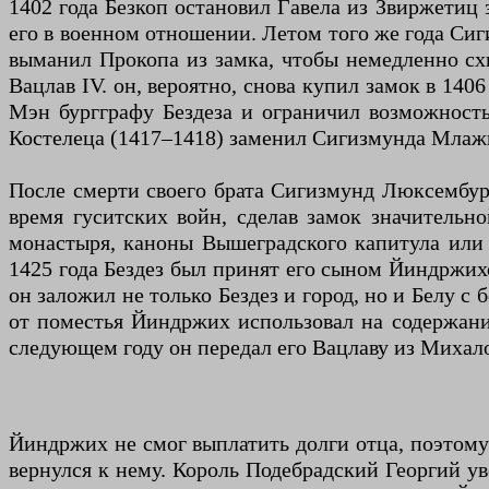
1402 года Безкоп остановил Гавела из Звиржетиц 
его в военном отношении. Летом того же года Сиг
выманил Прокопа из замка, чтобы немедленно схв
Вацлав IV. он, вероятно, снова купил замок в 140
Мэн бургграфу Бездеза и ограничил возможность
Костелеца (1417–1418) заменил Сигизмунда Млажиц
После смерти своего брата Сигизмунд Люксембург
время гуситских войн, сделав замок значительн
монастыря, каноны Вышеградского капитула или 
1425 года Бездез был принят его сыном Йиндржих
он заложил не только Бездез и город, но и Белу 
от поместья Йиндржих использовал на содержани
следующем году он передал его Вацлаву из Михал
Йиндржих не смог выплатить долги отца, поэтому 
вернулся к нему. Король Подебрадский Георгий ув