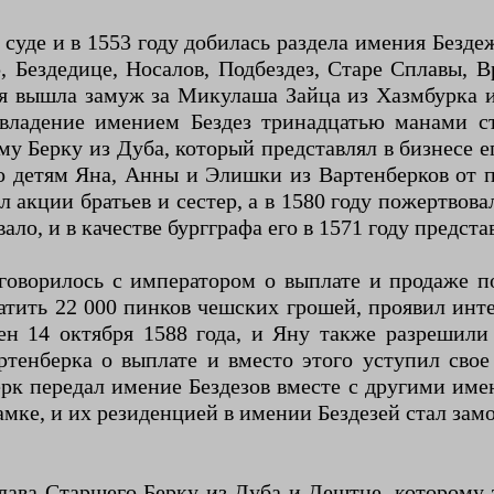
 суде и в 1553 году добилась раздела имения Безд
 Бездедице, Носалов, Подбездез, Старе Сплавы, В
ая вышла замуж за Микулаша Зайца из Хазмбурка и
ладение имением Бездез тринадцатью манами ст
му Берку из Дуба, который представлял в бизнесе е
о детям Яна, Анны и Элишки из Вартенберков от 
л акции братьев и сестер, а в 1580 году пожертво
ало, и в качестве бургграфа его в 1571 году предст
говорилось с императором о выплате и продаже 
тить 22 000 пинков чешских грошей, проявил интер
ен 14 октября 1588 года, и Яну также разрешили
ртенберка о выплате и вместо этого уступил свое
ерк передал имение Бездезов вместе с другими им
амке, и их резиденцией в имении Бездезей стал зам
лава Старшего Берку из Дуба и Дештне, которому з