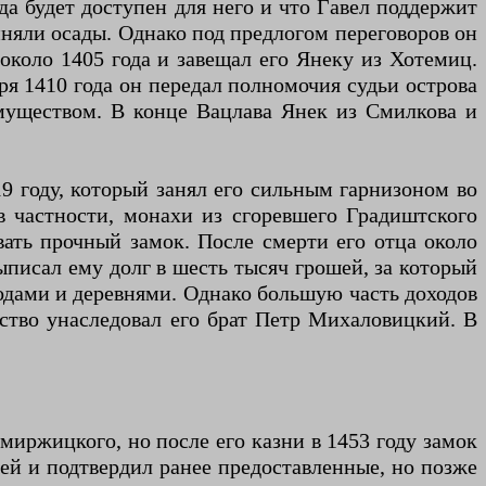
да будет доступен для него и что Гавел поддержит
иняли осады. Однако под предлогом переговоров он
около 1405 года и завещал его Янеку из Хотемиц.
бря 1410 года он передал полномочия судьи острова
имуществом. В конце Вацлава Янек из Смилкова и
9 году, который занял его сильным гарнизоном во
в частности, монахи из сгоревшего Градиштского
ать прочный замок. После смерти его отца около
писал ему долг в шесть тысяч грошей, за который
родами и деревнями. Однако большую часть доходов
ство унаследовал его брат Петр Михаловицкий. В
миржицкого, но после его казни в 1453 году замок
шей и подтвердил ранее предоставленные, но позже