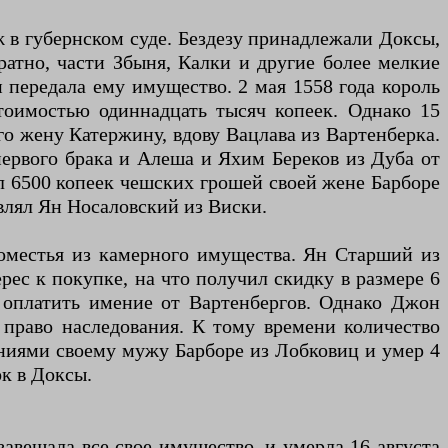
еж в губернском суде. Бездезу принадлежали Доксы,
ратно, части Збыня, Калки и другие более мелкие
 передала ему имущество. 2 мая 1558 года король
оимостью одиннадцать тысяч копеек. Однако 15
го жену Катержину, вдову Вацлава из Вартенберка.
первого брака и Алеша и Яхим Береков из Дуба от
вал 6500 копеек чешских грошей своей жене Барборе
авлял Ян Носаловский из Виски.
поместья из камерного имущества. Ян Старший из
ес к покупке, на что получил скидку в размере 6
 оплатить имение от Вартенбергов. Однако Джон
 право наследования. К тому времени количество
ениями своему мужу Барборе из Лобковиц и умер 4
ок в Доксы.
авещала все свое имущество, и умерла 16 августа