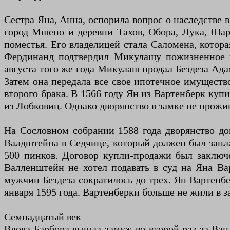
Сестра Яна, Анна, оспорила вопрос о наследстве в
город Мшено и деревни Тахов, Обора, Лука, Шар,
поместья. Его владелицей стала Саломена, котор
Фердинанд подтвердил Микулашу пожизненное в
августа того же года Микулаш продал Бездеза Ада
Затем она передала все свое ипотечное имуществ
второго брака. В 1566 году Ян из Вартенберк купи
из Лобковиц. Однако дворянство в замке не прожив
На Сословном собрании 1588 года дворянство до
Валдштейна в Седчице, который должен был запла
500 пинков. Договор купли-продажи был заключ
Валленштейн не хотел подавать в суд на Яна Ва
мужчин Бездеза сократилось до трех. Ян Вартенб
января 1595 года. Вартенберки больше не жили в з
Семнадцатый век
Вдова Барбора вышла замуж во второй раз за Вац