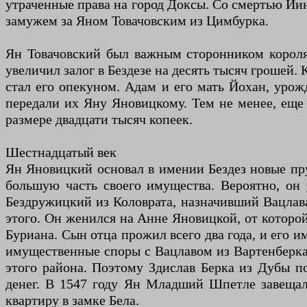
утраченные права на город Доксы. Со смертью Йи
замужем за Яном Товачовским из Цимбурка.
Ян Товачовский был важным сторонником короля 
увеличил залог в Бездезе на десять тысяч грошей.
стал его опекуном. Адам и его мать Йохан, урож
передали их Яну Яновицкому. Тем не менее, еще
размере двадцати тысяч копеек.
Шестнадцатый век
Ян Яновицкий основал в имении Бездез новые пру
большую часть своего имущества. Вероятно, о
Бездружицкий из Коловрата, назначивший Вацлава
этого. Он женился на Анне Яновицкой, от которой 
Буриана. Сын отца прожил всего два года, и его
имущественные споры с Вацлавом из Вартенберка,
этого района. Поэтому Здислав Берка из Дубы по
денег. В 1547 году Ян Младший Шпетле завещал
квартиру в замке Бела.