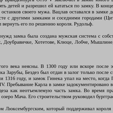
ять детей и разрешил ей кататься по замку. В кон
станков своего мужа. Вацлав оставался в замке до 
есте с другими замками и соседними городами (Цит
л вернуть его по решению короля. Рудольф.
нужд замка была создана мужская система с собс
, Доубравичке, Хотетове, Клюце, Лобче, Мышлине
ого века неясны. В 1300 году или вскоре после 
а Зарубы, Бездез был отдан в залог только после с
и 1316 году, и замок Гинека упал на место, когда 
 IV. Пребывание Карла в замке задокументировано в
деза как неотъемлемую часть замка. Во время п
я озеро Мача. Его строительством руководил бурггр
ом Люксембургским, который поддерживал короля 