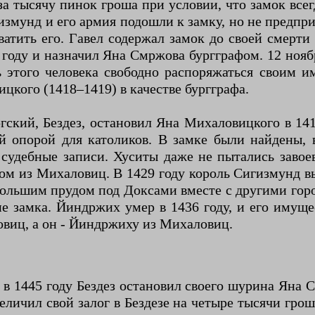
за тысячу пинок гроша при условии, что замок всег
измунд и его армия подошли к замку, но не предпр
атить его. Гавел содержал замок до своей смерти 
6 году и назначил Яна Смржова бургграфом. 12 ноя
 этого человека свободно распоряжаться своим 
кого (1418–1419) в качестве бургграфа.
ский, Бездез, остановил Яна Михаловицкого в 141
ой опорой для католиков. В замке были найдены, 
судебные записи. Хуситы даже не пытались завоев
ом из Михаловиц. В 1429 году король Сигизмунд вы
с большим прудом под Доксами вместе с другими го
е замка. Йиндржих умер в 1436 году, и его имуще
овиц, а он - Йиндржиху из Михаловиц.
в 1445 году Бездез остановил своего шурина Яна С
еличил свой залог в Бездезе на четыре тысячи гро