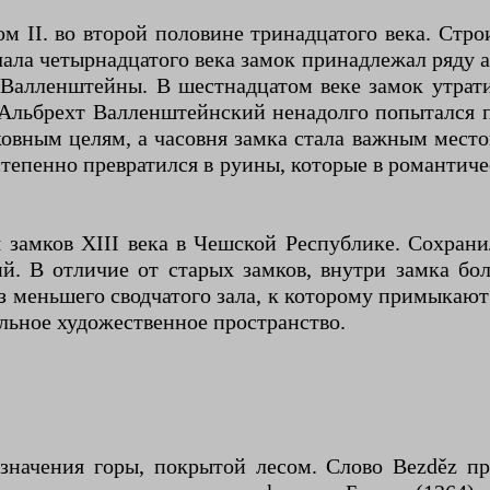
II. во второй половине тринадцатого века. Строи
ачала четырнадцатого века замок принадлежал ряду 
алленштейны. В шестнадцатом веке замок утрати
Альбрехт Валленштейнский ненадолго попытался пе
ковным целям, а часовня замка стала важным место
степенно превратился в руины, которые в романти
 замков XIII века в Чешской Республике. Сохран
. В отличие от старых замков, внутри замка бо
из меньшего сводчатого зала, к которому примыкают
льное художественное пространство.
значения горы, покрытой лесом. Слово Bezděz п