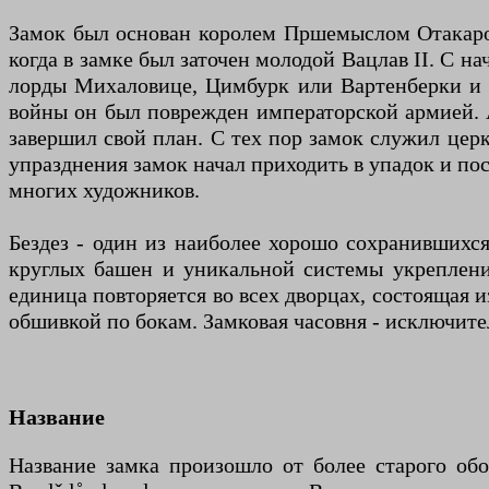
Замок был основан королем Пршемыслом Отакаром 
когда в замке был заточен молодой Вацлав II. С н
лорды Михаловице, Цимбурк или Вартенберки и В
войны он был поврежден императорской армией. 
завершил свой план. С тех пор замок служил цер
упразднения замок начал приходить в упадок и по
многих художников.
Бездез - один из наиболее хорошо сохранившихся
круглых башен и уникальной системы укреплений
единица повторяется во всех дворцах, состоящая 
обшивкой по бокам. Замковая часовня - исключите
Название
Название замка произошло от более старого обо