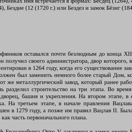
очниках имя встречается в формах: Бесдец (1264), «
), Бездие (12 (1720 г.) или Бездез и замок Бёзиг (1848
рфяников оставался почти безлюдным до конца XI
н получил своего администратора, двор которого, 
нтирован в 1264 году, когда его существование з
должен был заменить немного более старый Дом, к
от же металлургический завод, который ранее раб
ь разделил строительство на три этапа. Во время 
дворец, башня и укрепления. На втором этапе, в 
а. На третьем этапе, в начале правления Вацлав
ен в 1279 году, а позже им правил Вацлав II. Была
как часть первоначального плана.
ф Бранденбурга Отто V заключил в замке юного В