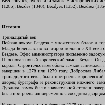
Bezdědův les, dvorec или замок. В исторических ист
(1286), Bezdes (1340), Bezdyez (1352), Bezdiez (1354
История
Тринадцатый век
Пейзаж вокруг Бездеза с множеством болот и то
Млада-Болеслав, но во второй половине XII века о
Бездезе. Офис администратора письменно задокуме
II. основал новый королевский замок Бездез. Он 
короля. Строительством обоих замков занимался т
завершен в 1278 или 1279 году. Доброслав Либал
тринадцатого века, были построены королевский 
дворец бургграфа и реконструкция нижнего замк
Дурдика, замок был в значительной степени заверш
была построена одновременно с соседним дворцом 
В конце января или в феврале 1279 года маркгра