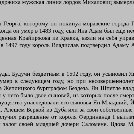
ндржиха мужская линия лордов Михаловиц вымерла,
Георга, которому он покинул моравские города П
 Когда он умер в 1483 году, сын Яна Адам был еще 
денная Крайиржова из Краека, взяли на себя упра
 в 1497 году король Владислав подтвердил Адаму 
ды. Будучи бездетным в 1502 году, он усыновил 
н умер в следующем году, но при несовершеннол
 Жеплицкого бургграфом Бездеза. Ян Шпетле владе
у него было двое сыновей, из которых после смерт
 имущество унаследовали его сыновья Ян Младший, 
 Алешем Беркой из Дуба или за свои собственные
лучил разрешение от короля Фердинанда I выплат
 залог своей младшей дочери Саломене. Вдова Ма