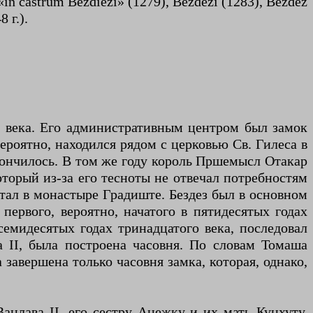
in castrum Bezdiezi» (1279), Bezdezi (1283), Bezdez
 г.).
I века. Его административным центром был замок
вероятно, находился рядом с церковью Св. Гилеса в
акончилось. В том же году король Пршемысл Отакар
оторый из-за его тесноты не отвечал потребностям
отал в монастыре Градиште. Бездез был в основном
первого, вероятно, начатого в пятидесятых годах
семидесятых годах тринадцатого века, последовал
а II, была построена часовня. По словам Томаша
 завершена только часовня замка, которая, однако,
ацлава II, его сестру Анежку и их мать Кунхуту.