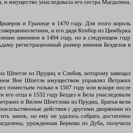
 и имущество унаследовала его сестра Магдалена,
ршеров и Границе в 1470 году. Для этого король
несовершеннолетним, и его дядя Ктибор из Цимбурка
вление имением в 1494 году, но в следующем году
Адаму регистрационный размер имения Бездезов в
Яна Шпетле из Прудиц и Слебов, которому завещал
етнем Яне Шпетле имуществом управлял Йетржих
л поместьем только в 1507 году или вскоре после
и его отца в 1532 году Бездез и Бела унаследовали
Йетржих и Вилем Шпетлова из Прудиц. Братья вели
 насильственные действия с другими дворянами из
ить замок, но ему не удалось собрать достаточно
гдалены, урожденная Беркова из Дуба, получила