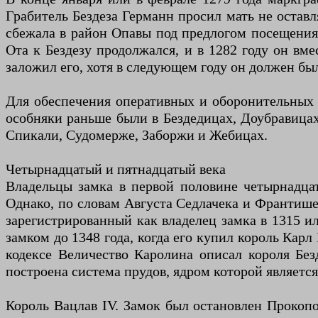
Грабитель Бездеза Германн просил мать не оставл
сбежала в район Опавы под предлогом посещения о
Ота к Бездезу продолжался, и в 1282 году он вм
заложил его, хотя в следующем году он должен бы
Для обеспечения оперативных и оборонительных 
особняки раньше были в Бездедицах, Доубравицах
Спикали, Судомерже, Заборжи и Жебицах.
Четырнадцатый и пятнадцатый века
Владельцы замка в первой половине четырнадцат
Однако, по словам Августа Седлачека и Франтишек
зарегистрированный как владелец замка в 1315 ил
замком до 1348 года, когда его купил король Карл
кодексе Величество Каролина описал короля Без
построена система прудов, ядром которой являетс
Король Вацлав IV. Замок был остановлен Прокоп