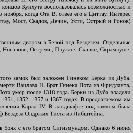
це концов Кунхута воспользовалась возможностью и
ноября, когда Ота В. отвез его в Циттау. Интерес
тау, Мост, Свадов, Дечин, Усти, Острый и Ронов)
твенным двором в Белой-под-Бездезем. Отдельные
, Носалове, Остреме, Плужне, Скалке, Скрамоуше,
этого замок был заложен Гинеком Берка из Дуба.
мерти Вацлава II. Брат Гинека Пота из Фридланта,
Пота умер после 1318 года. Берки из Дуба владели
 1351, 1352, 1357 и 1367 годах. В предлагаемом им
равления Карла IV. В ландшафте под замком была
аф Бездеза Олдржих Тиста из Либштейна.
в боях с его братом Сигизмундом. Однако 6 июня