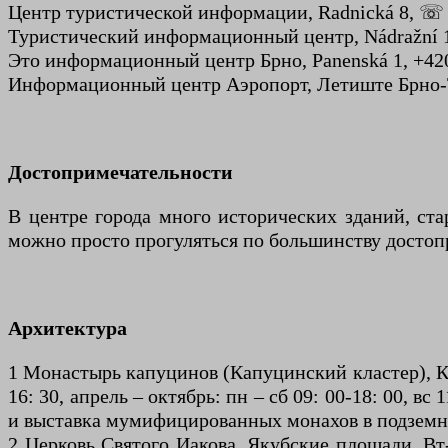
Центр туристической информации, Radnická 8, ☏ +4
Туристический информационный центр, Nádražní 1,
Это информационный центр Брно, Panenská 1, +420 
Информационный центр Аэропорт, Летиште Брно-Тур
Достопримечательности
В центре города много исторических зданий, стар
можно просто прогуляться по большинству достоп
Архитектура
1 Монастырь капуцинов (Капуцинский кластер), Кап
16: 30, апрель – октябрь: пн – сб 09: 00-18: 00, вс
и выставка мумифицированных монахов в подземн
2 Церковь Святого Иакова, Якубские площади. Вт-