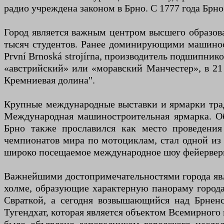
радио учреждена законом в Брно. С 1777 года Брн
Город является важным центром высшего образова
тысяч студентов. Ранее доминирующими машиностр
První Brnoská strojírna, производитель подшипни
«австрийский» или «моравский Манчестер», в 21
Кремниевая долина".
Крупные международные выставки и ярмарки трад
Международная машиностроительная ярмарка. Об
Брно также прославился как место проведения
чемпионатов мира по мотоциклам, стал одной из
широко посещаемое международное шоу фейерверко
Важнейшими достопримечательностями города явл
холме, образующие характерную панораму города
Свраткой, а сегодня возвышающийся над Брнен
Тугендхат, которая является объектом Всемирного 