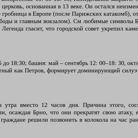
церковь, основанная в 13 веке. Он остался неизме
 гробница в Европе (после Парижских катакомб), отк
ободы и главным вокзалом). См любимые символы Бр
Легенда гласит, что городской совет укрепил каме
 до 18:30; башня: май – сентябрь 12: 00–18: 30, октя
естный как Петров, формирует доминирующий силуэт 
 утра вместо 12 часов дня. Причина этого, сог
, осаждая Брно, что они прекратят свою атаку, е
 граждане решили позвонить в колокола на час ра