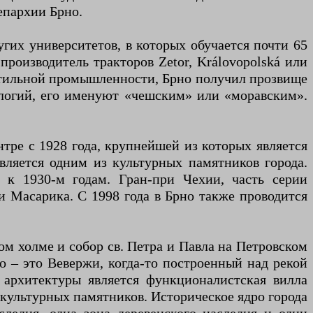
епархии Брно.
гих университетов, в которых обучается почти 65
роизводитель тракторов Zetor, Královopolská или
екстильной промышленности, Брно получил прозвище
ологий, его именуют «чешским» или «моравским».
ре с 1928 года, крупнейшей из которых является
ляется одним из культурных памятников города.
 к 1930-м годам. Гран-при Чехии, часть серии
 Масарика. С 1998 года в Брно также проводится
 холме и собор св. Петра и Павла на Петровском
 – это Вевержи, когда-то построенный над рекой
архитектуры является функционалистская вилла
льтурных памятников. Историческое ядро ​​​​города