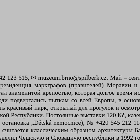
123 615, ✉ muzeum.brno@spilberk.cz. Май – сентябр
резиденция маркграфов (правителей) Моравии и
ал знаменитой крепостью, которая долгое время и
ди подвергались пыткам со всей Европы, в основ
сть красивый парк, открытый для прогулок и осмот
кой Республики. Постоянные выставки 120 Kč, казе
 остановка „Dětská nemocnice), № +420 545 212 1
читается классическим образцом архитектуры Бау
азделил Чешскую и Словацкую республики в 1992 го