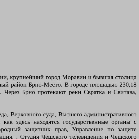
ехии, крупнейший город Моравии и бывшая столица
ный район Брно-Место. В городе площадью 230,18
. Через Брно протекают реки Свратка и Свитава,
уда, Верховного суда, Высшего административного
 как здесь находятся государственные органы с
родный защитник прав, Управление по защите
кция. . Студия Чешского телевидения и Чешского