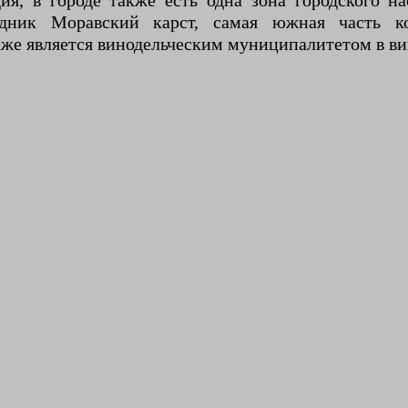
ия, в городе также есть одна зона городского на
ведник Моравский карст, самая южная часть ко
же является винодельческим муниципалитетом в ви