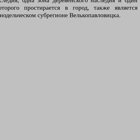
следия, одна зона деревенского наследия и один
торого простирается в город, также является
нодельческом субрегионе Велькопавловицка.