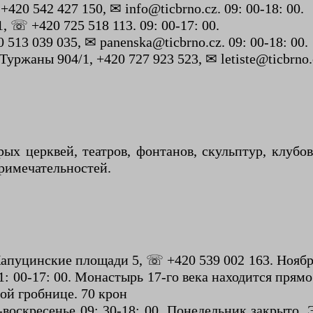
20 542 427 150, ✉ info@ticbrno.cz. 09: 00-18: 00.
 ☏ +420 725 518 113. 09: 00-17: 00.
513 039 035, ✉ panenska@ticbrno.cz. 09: 00-18: 00.
жаны 904/1, +420 727 923 523, ✉ letiste@ticbrno.
ых церквей, театров, фонтанов, скульптур, клубов
римечательностей.
уцинские площади 5, ☏ +420 539 002 163. Ноябрь –
 11: 00-17: 00. Монастырь 17-го века находится прям
ой гробнице. 70 крон
воскресенье 09: 30-18: 00, Понедельник закрыто. 