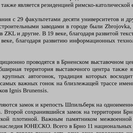
о также является резиденцией римско-католической 
ния с 29 факультетами десяти университетов и дру
оительными заводами в городе были Zbrojovka, п
ков ZKL и другие. В 19 веке, благодаря развитой т
 веке, благодаря развитию информационных техн
иционно проводятся в Брненском выставочном цент
ширная территория выставочного центра также яв
 крупных автогонок, традиция которых восходит
 самых важных гонок на близлежащей трассе имени
в Ignis Brunensis.
яются замок и крепость Шпильберк на одноименном
. Второй сохранившийся замок на территории Брно
ской плотиной. Важным памятником межвоенной 
наследия ЮНЕСКО. Всего в Брно 11 национальных ку