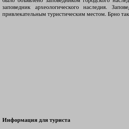
было объявлено заповедником городского наслед
заповедник археологического наследия. Запо
привлекательным туристическим местом. Брно так
Информация для туриста