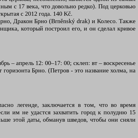
нным с 17 века, что довольно редко). Под церковью
рытая с 2012 года. 140 Kč.
но, Дракон Брно (Brněnský drak) и Колесо. Также
нщика, который построил его, и он сделал кривое
брь – апрель 12: 00–17: 00; склеп: вт – воскресенье
горизонта Брно. (Петров - это название холма, на
ласно легенде, заключается в том, что во время
сли им не удастся захватить город к полудню 15
ньше этой даты, обманув шведов, чтобы они сняли