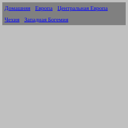
Домашняя
Европа
Центральная Европа
Чехия
Западная Богемия