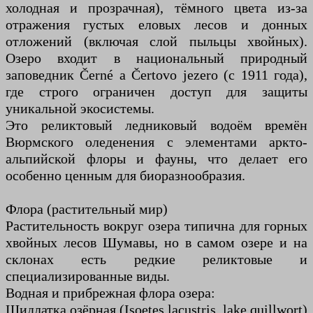
холодная и прозрачная), тёмного цвета из-за
отражения густых еловых лесов и донных
отложений (включая слой пыльцы хвойных).
Озеро входит в национальный природный
заповедник Černé a Čertovo jezero (с 1911 года),
где строго ограничен доступ для защиты
уникальной экосистемы.
Это реликтовый ледниковый водоём времён
Вюрмского оледенения с элементами аркто-
альпийской флоры и фауны, что делает его
особенно ценным для биоразнообразия.
Флора (растительный мир)
Растительность вокруг озера типична для горных
хвойных лесов Шумавы, но в самом озере и на
склонах есть редкие реликтовые и
специализированные виды.
Водная и прибрежная флора озера:
Шидлатка озёрная (Isoetes lacustris, lake quillwort)