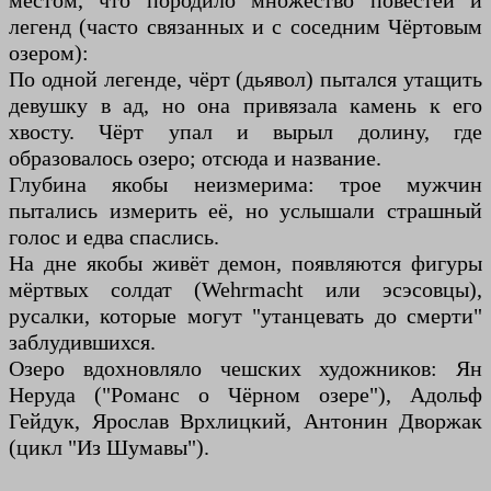
местом, что породило множество повестей и
легенд (часто связанных и с соседним Чёртовым
озером):
По одной легенде, чёрт (дьявол) пытался утащить
девушку в ад, но она привязала камень к его
хвосту. Чёрт упал и вырыл долину, где
образовалось озеро; отсюда и название.
Глубина якобы неизмерима: трое мужчин
пытались измерить её, но услышали страшный
голос и едва спаслись.
На дне якобы живёт демон, появляются фигуры
мёртвых солдат (Wehrmacht или эсэсовцы),
русалки, которые могут "утанцевать до смерти"
заблудившихся.
Озеро вдохновляло чешских художников: Ян
Неруда ("Романс о Чёрном озере"), Адольф
Гейдук, Ярослав Врхлицкий, Антонин Дворжак
(цикл "Из Шумавы").