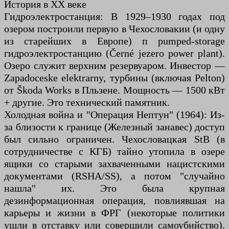
История в XX веке
Гидроэлектростанция: В 1929–1930 годах под
озером построили первую в Чехословакии (и одну
из старейших в Европе) п pumped-storage
гидроэлектростанцию (Černé jezero power plant).
Озеро служит верхним резервуаром. Инвестор —
Zapadoceske elektrarny, турбины (включая Pelton)
от Škoda Works в Пльзене. Мощность — 1500 кВт
+ другие. Это технический памятник.
Холодная война и "Операция Нептун" (1964): Из-
за близости к границе (Железный занавес) доступ
был сильно ограничен. Чехословацкая StB (в
сотрудничестве с КГБ) тайно утопила в озере
ящики со старыми захваченными нацистскими
документами (RSHA/SS), а потом "случайно
нашла" их. Это была крупная
дезинформационная операция, повлиявшая на
карьеры и жизни в ФРГ (некоторые политики
ушли в отставку или совершили самоубийство).