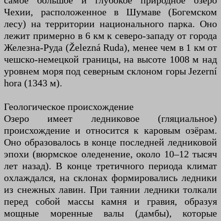
самое большое и глубокое природное озеро
Чехии, расположенное в Шумаве (Богемском
лесу) на территории национального парка. Оно
лежит примерно в 6 км к северо-западу от города
Железна-Руда (Železná Ruda), менее чем в 1 км от
чешско-немецкой границы, на высоте 1008 м над
уровнем моря под северным склоном горы Jezerní
hora (1343 м).
Геологическое происхождение
Озеро имеет ледниковое (гляциальное)
происхождение и относится к каровым озёрам.
Оно образовалось в конце последней ледниковой
эпохи (вюрмское оледенение, около 10–12 тысяч
лет назад). В конце третичного периода климат
охлаждался, на склонах формировались ледники
из снежных лавин. При таянии ледники толкали
перед собой массы камня и гравия, образуя
мощные моренные валы (дамбы), которые