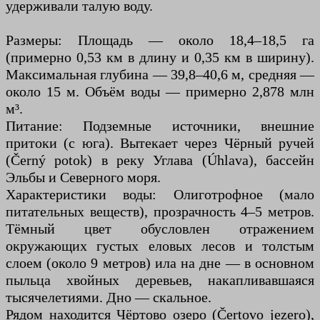
удерживали талую воду.
Размеры: Площадь — около 18,4–18,5 га
(примерно 0,53 км в длину и 0,35 км в ширину).
Максимальная глубина — 39,8–40,6 м, средняя —
около 15 м. Объём воды — примерно 2,878 млн
м³.
Питание: Подземные источники, внешние
притоки (с юга). Вытекает через Чёрный ручей
(Černý potok) в реку Углава (Úhlava), бассейн
Эльбы и Северного моря.
Характеристики воды: Олиготрофное (мало
питательных веществ), прозрачность 4–5 метров.
Тёмный цвет обусловлен отражением
окружающих густых еловых лесов и толстым
слоем (около 9 метров) ила на дне — в основном
пыльца хвойных деревьев, накапливавшаяся
тысячелетиями. Дно — скальное.
Рядом находится Чёртово озеро (Čertovo jezero),