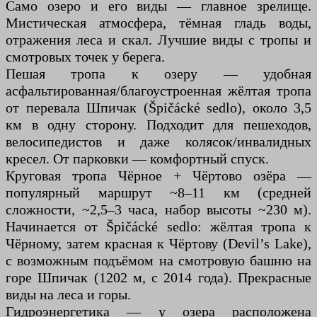
Само озеро и его виды — главное зрелище.
Мистическая атмосфера, тёмная гладь воды,
отражения леса и скал. Лучшие виды с тропы и
смотровых точек у берега.
Пешая тропа к озеру — удобная
асфальтированная/благоустроенная жёлтая тропа
от перевала Шпичак (Špičácké sedlo), около 3,5
км в одну сторону. Подходит для пешеходов,
велосипедистов и даже колясок/инвалидных
кресел. От парковки — комфортный спуск.
Круговая тропа Чёрное + Чёртово озёра —
популярный маршрут ~8–11 км (средней
сложности, ~2,5–3 часа, набор высоты ~230 м).
Начинается от Špičácké sedlo: жёлтая тропа к
Чёрному, затем красная к Чёртову (Devil’s Lake),
с возможным подъёмом на смотровую башню на
горе Шпичак (1202 м, с 2014 года). Прекрасные
виды на леса и горы.
Гидроэнергетика — у озера расположена