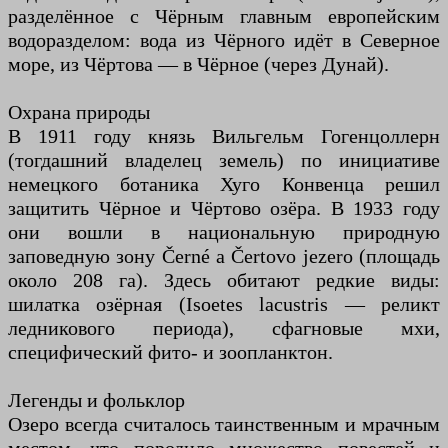
разделённое с Чёрным главным европейским
водоразделом: вода из Чёрного идёт в Северное
море, из Чёртова — в Чёрное (через Дунай).
Охрана природы
В 1911 году князь Вильгельм Гогенцоллерн
(тогдашний владелец земель) по инициативе
немецкого ботаника Хуго Конвенца решил
защитить Чёрное и Чёртово озёра. В 1933 году
они вошли в национальную природную
заповедную зону Černé a Čertovo jezero (площадь
около 208 га). Здесь обитают редкие виды:
шилатка озёрная (Isoetes lacustris — реликт
ледникового периода), сфагновые мхи,
специфический фито- и зоопланктон.
Легенды и фольклор
Озеро всегда считалось таинственным и мрачным