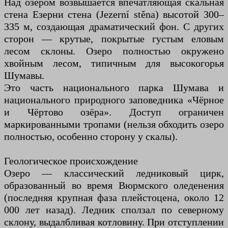
Над озером возвышается впечатляющая скальная
стена Езерни стена (Jezerní stěna) высотой 300–
335 м, создающая драматический фон. С других
сторон — крутые, покрытые густым еловым
лесом склоны. Озеро полностью окружено
хвойным лесом, типичным для высокогорья
Шумавы.
Это часть национального парка Шумава и
национального природного заповедника «Чёрное
и Чёртово озёра». Доступ ограничен
маркированными тропами (нельзя обходить озеро
полностью, особенно сторону у скалы).
Геологическое происхождение
Озеро — классический ледниковый цирк,
образованный во время Вюрмского оледенения
(последняя крупная фаза плейстоцена, около 12
000 лет назад). Ледник сползал по северному
склону, выдалбливая котловину. При отступлении