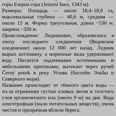
горы Езерна гора (Jezerní hora, 1343 м).
Размеры: Площадь — около 18,4–18,9 га,
максимальная глубина — 40,6 м, средняя —
около 15 м. Форма треугольная, длина ~530 м,
ширина ~350 м.
Происхождение: Ледниковое, образовалось в
эпоху последнего оледенения (Вюрмское
оледенение) около 12 000 лет назад. Ледник
вырыл котловину, а моренные валы удерживают
воду. Питается подземными источниками и
небольшими притоками, вытекает через ручей
Černý potok в реку Углава (бассейн Эльбы и
Северного моря).
Название происходит от тёмного цвета воды —
из-за отражения густых еловых лесов и толстого
слоя органического ила (около 9 м) на дне. Вода
олиготрофная (мало питательных веществ), очень
чистая и прозрачная вблизи берега.