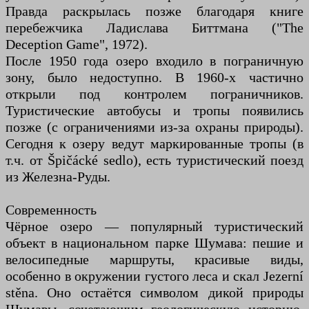
Правда раскрылась позже благодаря книге
перебежчика Ладислава Биттмана ("The
Deception Game", 1972).
После 1950 года озеро входило в пограничную
зону, было недоступно. В 1960-х частично
открыли под контролем пограничников.
Туристические автобусы и тропы появились
позже (с ограничениями из-за охраны природы).
Сегодня к озеру ведут маркированные тропы (в
т.ч. от Špičácké sedlo), есть туристический поезд
из Железна-Руды.
Современность
Чёрное озеро — популярный туристический
объект в национальном парке Шумава: пешие и
велосипедные маршруты, красивые виды,
особенно в окружении густого леса и скал Jezerní
stěna. Оно остаётся символом дикой природы