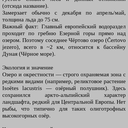
(отсюда название).
Замерзает обычно с декабря по апрель/май,
толщина льда до 75 см.
Важный факт: Главный европейский водораздел
проходит по гребню Езерной горы прямо над
озером. Поэтому соседнее Чёртово озеро (Čertovo
jezero), всего в ~2 км, относится к бассейну
Дуная (Чёрное море).
Экология и значение
Озеро и окрестности — строго охраняемая зона с
редкими видами (например, реликтовое растение
Isoëtes lacustris — озёрный полушник). Здесь
сохранился аркто-альпийский характер
ландшафта, редкий для Центральной Европы. Нет
рыбы, что типично для таких олиготрофных
высокогорных озёр.