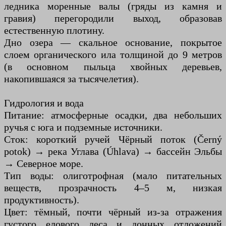
ледника моренные валы (гряды из камня и
гравия) перегородили выход, образовав
естественную плотину.
Дно озера — скальное основание, покрытое
слоем органического ила толщиной до 9 метров
(в основном пыльца хвойных деревьев,
накопившаяся за тысячелетия).
Гидрология и вода
Питание: атмосферные осадки, два небольших
ручья с юга и подземные источники.
Сток: короткий ручей Чёрный поток (Černý
potok) → река Углава (Úhlava) → бассейн Эльбы
→ Северное море.
Тип воды: олиготрофная (мало питательных
веществ, прозрачность 4–5 м, низкая
продуктивность).
Цвет: тёмный, почти чёрный из-за отражения
густого елового леса и донных отложений