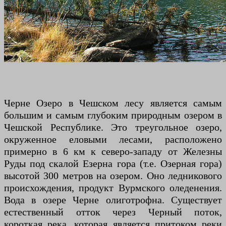
Черне Озеро в Чешском лесу является самым
большим и самым глубоким природным озером в
Чешской Республике. Это треугольное озеро,
окруженное еловыми лесами, расположено
примерно в 6 км к северо-западу от Железны
Руды под скалой Езерна гора (т.е. Озерная гора)
высотой 300 метров на озером. Оно ледникового
происхождения, продукт Вурмского оледенения.
Вода в озере Черне олиготрофна. Существует
естественный отток через Черный поток,
короткая река, которая является притоком реки