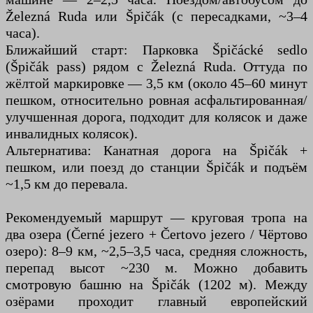
Železná Ruda или Špičák (с пересадками, ~3–4
часа).
Ближайший старт: Парковка Špičácké sedlo
(Špičák pass) рядом с Železná Ruda. Оттуда по
жёлтой маркировке — 3,5 км (около 45–60 минут
пешком, относительно ровная асфальтированная/
улучшенная дорога, подходит для колясок и даже
инвалидных колясок).
Альтернатива: Канатная дорога на Špičák +
пешком, или поезд до станции Špičák и подъём
~1,5 км до перевала.
Рекомендуемый маршрут — круговая тропа на
два озера (Černé jezero + Čertovo jezero / Чёртово
озеро): 8–9 км, ~2,5–3,5 часа, средняя сложность,
перепад высот ~230 м. Можно добавить
смотровую башню на Špičák (1202 м). Между
озёрами проходит главный европейский