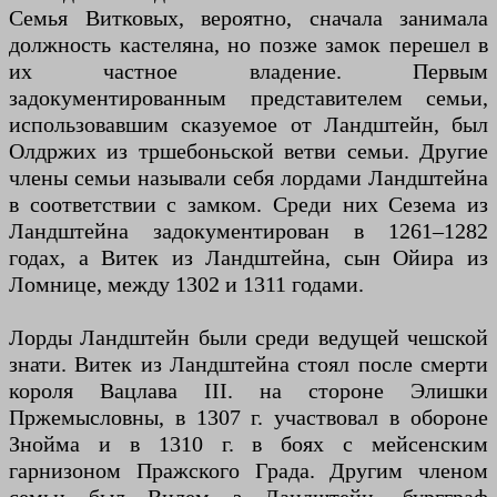
Семья Витковых, вероятно, сначала занимала
должность кастеляна, но позже замок перешел в
их частное владение. Первым
задокументированным представителем семьи,
использовавшим сказуемое от Ландштейн, был
Олдржих из тршебоньской ветви семьи. Другие
члены семьи называли себя лордами Ландштейна
в соответствии с замком. Среди них Сезема из
Ландштейна задокументирован в 1261–1282
годах, а Витек из Ландштейна, сын Ойира из
Ломнице, между 1302 и 1311 годами.
Лорды Ландштейн были среди ведущей чешской
знати. Витек из Ландштейна стоял после смерти
короля Вацлава III. на стороне Элишки
Пржемысловны, в 1307 г. участвовал в обороне
Знойма и в 1310 г. в боях с мейсенским
гарнизоном Пражского Града. Другим членом