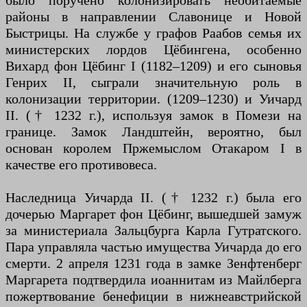
было поручено колонизировать необитаемые
районы в направлении Славонице и Новой
Быстрицы. На службе у графов Раабов семья их
министерских лордов Цёбингена, особенно
Вихард фон Цёбинг I (1182–1209) и его сыновья
Генрих II, сыграли значительную роль в
колонизации территории. (1209–1230) и Уичард
II. († 1232 г.), используя замок в Помези на
границе. Замок Ландштейн, вероятно, был
основан королем Пржемыслом Отакаром I в
качестве его противовеса.
Наследница Уичарда II. († 1232 г.) была его
дочерью Маргарет фон Цёбинг, вышедшей замуж
за министериала Зальцбурга Карла Гутратского.
Пара управляла частью имущества Уичарда до его
смерти. 2 апреля 1231 года в замке Зенфтенберг
Маргарета подтвердила иоаннитам из Майлберга
пожертвование бенефиции в нижнеавстрийской