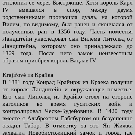
отклонил ее через Быстржице. Хотя король Карл
IV вмешался в спор, между двумя
родственниками произошла дуэль, на которой
Вилем, по-видимому, был ранен и скончался от
полученных ран в 1356 году. Часть поместья
Ландштейн унаследовал сын Вилема Литольд от
Ландштейна, которому оно принадлежало до
1369 года. После него замок неизвестным
образом приобрел король Вацлав IV.
Krajířové из Крайка
В 1381 году Конрад Крайирж из Краека получил
от короля Ландштейн и окружающее поместье.
Его сын Липольд из Крайко стоял на стороне
католиков во время гуситских войн и
контролировал Ческе-Будейовице. В 1420 году
вместе с Альбрехтом Габсбургом он безуспешно
осадил Табор. В отместку за это Ян Жижка
захватил Новобистржицкий замок и город, где