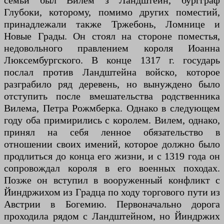
семьи был Вилем з Ландштейн, бургграф
Глубоки, которому, помимо других поместий,
принадлежали также Тржебонь, Ломнице и
Новые Грады. Он стоял на стороне поместья,
недовольного правлением короля Иоанна
Люксембургского. В конце 1317 г. государь
послал против Ландштейна войско, которое
разграбило ряд деревень, но вынуждено было
отступить после вмешательства родственника
Вилема, Петра Рожмберка. Однако в следующем
году оба примирились с королем. Вилем, однако,
принял на себя ленное обязательство в
отношении своих имений, которое должно было
продлиться до конца его жизни, и с 1319 года он
сопровождал короля в его военных походах.
Позже он вступил в вооруженный конфликт с
Йиндржихом из Градца по ходу торгового пути из
Австрии в Богемию. Первоначально дорога
проходила рядом с Ландштейном, но Йиндржих