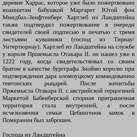
деревне Харрас, которое уже было пожертвовано
иоаннитам бабушкой Маргарет Ютой фон
Миндбах-Зенфтенберг. Хартлеб из Ландштейна
также подтвердил пожертвование в очереди
свидетелей своей подписью и печатью с тремя
листьями кувшинки (господ из Тирнау/
Унтертюрнау). Хартлеб из Ландштейна на службе
у короля Пршемысла Отакара II. он нашел уже в
1222 году, когда свидетельствовал со своим
братом в качестве бургграфа Зноймо королю при
подтверждении дара оломоуцкому командованию
тевтонских рыцарей. После женитьбы
Пржемысла Отакара II. с австрийской герцогиней
Маркетой Бабенберской спорная приграничная
территория стала внутренней, а после
исчезновения семьи Цебингенов замок в
Померании был заброшен.
Господа из Ландштейна