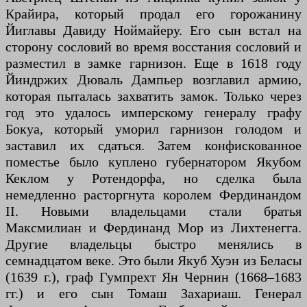
Крайира, который продал его горожанину
Йиглавы Давиду Ноймайеру. Его сын встал на
сторону сословий во время восстания сословий и
разместил в замке гарнизон. Еще в 1618 году
Йиндржих Дюваль Дампьер возглавил армию,
которая пыталась захватить замок. Только через
год это удалось имперскому генералу графу
Бокуа, который уморил гарнизон голодом и
заставил их сдаться. Затем конфискованное
поместье было куплено губернатором Якубом
Кеклом у Ротендорфа, но сделка была
немедленно расторгнута королем Фердинандом
II. Новыми владельцами стали братья
Максмилиан и Фердинанд Мор из Лихтенегга.
Другие владельцы быстро менялись в
семнадцатом веке. Это были Якуб Хуэн из Беласы
(1639 г.), граф Гумпрехт Ян Чернин (1668–1683
гг.) и его сын Томаш Захариаш. Генерал