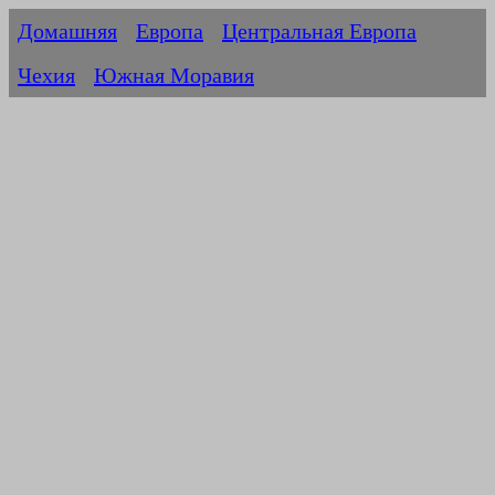
Домашняя
Европа
Центральная Европа
Чехия
Южная Моравия