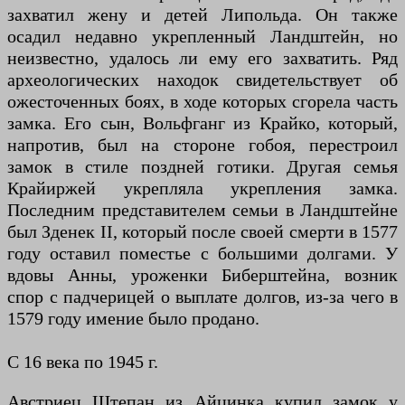
захватил жену и детей Липольда. Он также
осадил недавно укрепленный Ландштейн, но
неизвестно, удалось ли ему его захватить. Ряд
археологических находок свидетельствует об
ожесточенных боях, в ходе которых сгорела часть
замка. Его сын, Вольфганг из Крайко, который,
напротив, был на стороне гобоя, перестроил
замок в стиле поздней готики. Другая семья
Крайиржей укрепляла укрепления замка.
Последним представителем семьи в Ландштейне
был Зденек II, который после своей смерти в 1577
году оставил поместье с большими долгами. У
вдовы Анны, уроженки Биберштейна, возник
спор с падчерицей о выплате долгов, из-за чего в
1579 году имение было продано.
С 16 века по 1945 г.
Австриец Штепан из Айцинка купил замок у