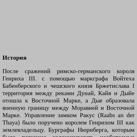
История
После сражений римско-германского короля
Генриха III. с помощью маркграфа Войтеха
Бабенберского и чешского князя Бржетислава I
территория между реками Дунай, Кайя и Дыйе
отошла к Восточной Марке, а Дые образовала
военную границу между Моравией и Восточной
Марке. Управление замком Ракус (Raabs an der
Thaya) было поручено королем Генрихом III как
землевладельцу. Бурграфы Нюрнберга, которым