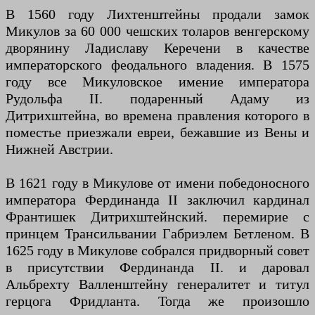
В 1560 году Лихтенштейны продали замок
Микулов за 60 000 чешских толаров венгерскому
дворянину Ладиславу Керечени в качестве
императорского феодального владения. В 1575
году все Микуловское имение императора
Рудольфа II. подаренный Адаму из
Дитрихштейна, во времена правления которого в
поместье приезжали евреи, бежавшие из Вены и
Нижней Австрии.
В 1621 году в Микулове от имени победоносного
императора Фердинанда II заключил кардинал
Франтишек Дитрихштейнский. перемирие с
принцем Трансильвании Габриэлем Бетленом. В
1625 году в Микулове собрался придворный совет
в присутствии Фердинанда II. и даровал
Альбрехту Валленштейну генералитет и титул
герцога Фридланта. Тогда же произошло