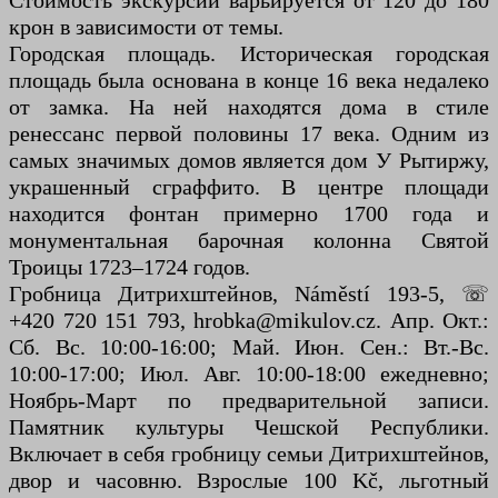
Стоимость экскурсии варьируется от 120 до 180
крон в зависимости от темы.
Городская площадь. Историческая городская
площадь была основана в конце 16 века недалеко
от замка. На ней находятся дома в стиле
ренессанс первой половины 17 века. Одним из
самых значимых домов является дом У Рытиржу,
украшенный сграффито. В центре площади
находится фонтан примерно 1700 года и
монументальная барочная колонна Святой
Троицы 1723–1724 годов.
Гробница Дитрихштейнов, Náměstí 193-5, ☏
+420 720 151 793, hrobka@mikulov.cz. Апр. Окт.:
Сб. Вс. 10:00-16:00; Май. Июн. Сен.: Вт.-Вс.
10:00-17:00; Июл. Авг. 10:00-18:00 ежедневно;
Ноябрь-Март по предварительной записи.
Памятник культуры Чешской Республики.
Включает в себя гробницу семьи Дитрихштейнов,
двор и часовню. Взрослые 100 Kč, льготный