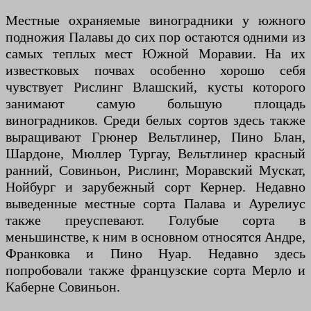
Местные охраняемые виноградники у южного
подножия Палавы до сих пор остаются одними из
самых теплых мест Южной Моравии. На их
известковых почвах особенно хорошо себя
чувствует Рислинг Влашский, кусты которого
занимают самую большую площадь
виноградников. Среди белых сортов здесь также
выращивают Грюнер Вельтлинер, Пино Блан,
Шардоне, Мюллер Тургау, Вельтлинер красный
ранний, Совиньон, Рислинг, Моравский Мускат,
Нойбург и зарубежный сорт Кернер. Недавно
выведенные местные сорта Палава и Аурелиус
также преуспевают. Голубые сорта в
меньшинстве, к ним в основном относятся Андре,
Франковка и Пино Нуар. Недавно здесь
попробовали также французские сорта Мерло и
Каберне Совиньон.