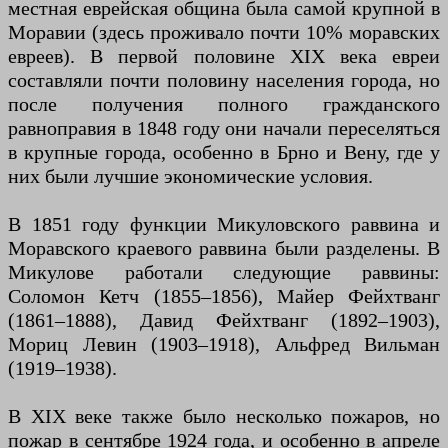
местная еврейская община была самой крупной в
Моравии (здесь проживало почти 10% моравских
евреев). В первой половине XIX века евреи
составляли почти половину населения города, но
после получения полного гражданского
равноправия в 1848 году они начали переселяться
в крупные города, особенно в Брно и Вену, где у
них были лучшие экономические условия.
В 1851 году функции Микуловского раввина и
Моравского краевого раввина были разделены. В
Микулове работали следующие раввины:
Соломон Кетч (1855–1856), Майер Фейхтванг
(1861–1888), Давид Фейхтванг (1892–1903),
Мориц Левин (1903–1918), Альфред Вильман
(1919–1938).
В XIX веке также было несколько пожаров, но
пожар в сентябре 1924 года, и особенно в апреле