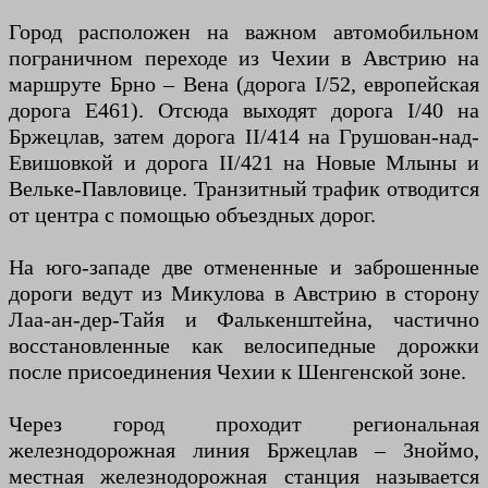
Город расположен на важном автомобильном
пограничном переходе из Чехии в Австрию на
маршруте Брно – Вена (дорога I/52, европейская
дорога E461). Отсюда выходят дорога I/40 на
Бржецлав, затем дорога II/414 на Грушован-над-
Евишовкой и дорога II/421 на Новые Млыны и
Вельке-Павловице. Транзитный трафик отводится
от центра с помощью объездных дорог.
На юго-западе две отмененные и заброшенные
дороги ведут из Микулова в Австрию в сторону
Лаа-ан-дер-Тайя и Фалькенштейна, частично
восстановленные как велосипедные дорожки
после присоединения Чехии к Шенгенской зоне.
Через город проходит региональная
железнодорожная линия Бржецлав – Зноймо,
местная железнодорожная станция называется