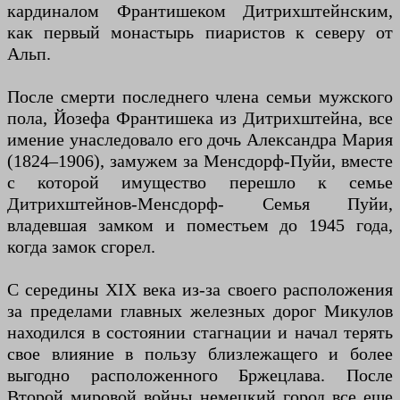
кардиналом Франтишеком Дитрихштейнским,
как первый монастырь пиаристов к северу от
Альп.
После смерти последнего члена семьи мужского
пола, Йозефа Франтишека из Дитрихштейна, все
имение унаследовало его дочь Александра Мария
(1824–1906), замужем за Менсдорф-Пуйи, вместе
с которой имущество перешло к семье
Дитрихштейнов-Менсдорф- Семья Пуйи,
владевшая замком и поместьем до 1945 года,
когда замок сгорел.
С середины XIX века из-за своего расположения
за пределами главных железных дорог Микулов
находился в состоянии стагнации и начал терять
свое влияние в пользу близлежащего и более
выгодно расположенного Бржецлава. После
Второй мировой войны немецкий город все еще