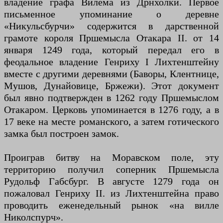
владение графа Вилема из Дрнхолки. Первое
письменное упоминание о деревне
«Никульсбурчи» содержится в дарственной
грамоте короля Пршемысла Отакара II. от 14
января 1249 года, который передал его в
феодальное владение Генриху I Лихтенштейну
вместе с другими деревнями (Баворы, Клентнице,
Мушов, Дунайовице, Бржежи). Этот документ
был явно подтвержден в 1262 году Пршемыслом
Отакаром. Церковь упоминается в 1276 году, а в
17 веке на месте романского, а затем готического
замка был построен замок.
Проиграв битву на Моравском поле, эту
территорию получил соперник Пршемысла
Рудольф Габсбург. В августе 1279 года он
пожаловал Генриху II. из Лихтенштейна право
проводить еженедельный рынок «на вилле
Николспурч».