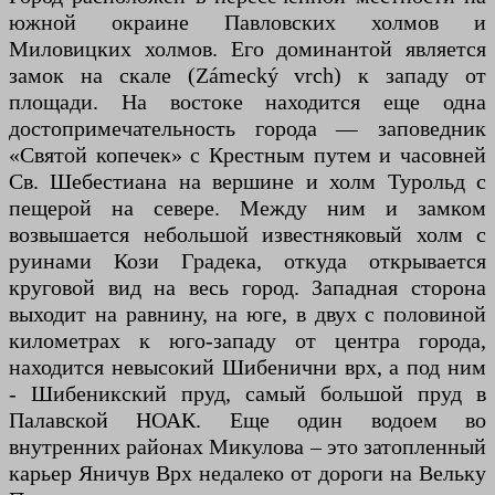
южной окраине Павловских холмов и
Миловицких холмов. Его доминантой является
замок на скале (Zámecký vrch) к западу от
площади. На востоке находится еще одна
достопримечательность города — заповедник
«Святой копечек» с Крестным путем и часовней
Св. Шебестиана на вершине и холм Турольд с
пещерой на севере. Между ним и замком
возвышается небольшой известняковый холм с
руинами Кози Градека, откуда открывается
круговой вид на весь город. Западная сторона
выходит на равнину, на юге, в двух с половиной
километрах к юго-западу от центра города,
находится невысокий Шибенични врх, а под ним
- Шибеникский пруд, самый большой пруд в
Палавской НОАК. Еще один водоем во
внутренних районах Микулова – это затопленный
карьер Яничув Врх недалеко от дороги на Вельку