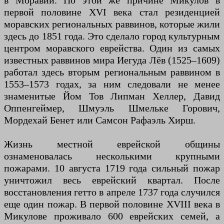
в Моравии. По этой же причине Микулов в
первой половине XVI века стал резиденцией
моравских региональных раввинов, которые жили
здесь до 1851 года. Это сделало город культурным
центром моравского еврейства. Один из самых
известных раввинов мира Иегуда Лёв (1525–1609)
работал здесь вторым региональным раввином в
1553–1573 годах, за ним следовали не менее
знаменитые Йом Тов Липман Хеллер, Давид
Оппенгеймер, Шмуэль Шмельке Горович,
Мордехай Бенет или Самсон Рафаэль Хирш.
Жизнь местной еврейской общины
ознаменовалась несколькими крупными
пожарами. 10 августа 1719 года сильный пожар
уничтожил весь еврейский квартал. После
восстановления гетто в апреле 1737 года случился
еще один пожар. В первой половине XVIII века в
Микулове проживало 600 еврейских семей, а