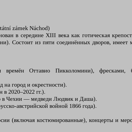
tátní zámek Náchod)
ован в середине XIII века как готическая крепос
мини). Состоит из пяти соединённых дворов, име
я времён Оттавио Пикколомини), фресками, 
д на город и окрестности).
в 2020–2022 гг.).
р в Чехии — медведи Людвик и Даша).
усско-австрийской войной 1866 года).
урсии (включая костюмированные), концерты и мер