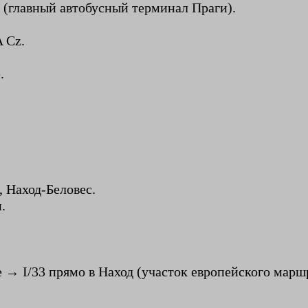
 (главный автобусный терминал Праги).
A Cz.
.
, Наход-Беловес.
.
→ I/33 прямо в Наход (участок европейского маршр