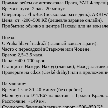
Прямые рейсы от автовокзала Прага, УАН Флоренц
Время в пути: 2 часа 20 минут.
Операторы: FlixBus (несколько раз в день), ARRIV
Цена: от ~200–500 Kč (дешевле заранее онлайн).
Прибытие: обычно в центре Находы или на вокзале
Поезд:
С Praha hlavní nadraží (главный вокзал Праги).
Часто с пересадкой в ​​Старкоче или Чоцене.
Время: 2,5–3,5 часа.
Цена: ~400–700 крон.
Станции в Находе: Наход (главная), Наход-заставка
Проверьте на cd.cz (České dráhy) или в приложении
На машине:
Время: 1 час 30–40 минут (без пробок).
Маршрут: по D11/E67 на восток → Градец-Кралове 
Расстояние: ~149 км.
Стоимость бензина/платных дорог: ~500–850 Kč.