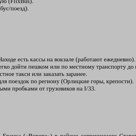
ю (FlixBus).
бус/поезд).
аходе есть кассы на вокзале (работают ежедневно).
легко дойти пешком или по местному транспорту до 
стное такси или заказать заранее.
о для поездок по региону (Орлицкие горы, крепости).
ыми пробками от грузовиков на I/33.
Бранка («Ворота») в районе современного Старог