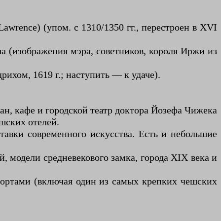
awrence) (упом. с 1310/1350 гг., перестроен в XVI
а (изображения мэра, советников, короля Иржи из
ихом, 1619 г.; наступить — к удаче).
ран, кафе и городской театр доктора Йозефа Чижека
шских отелей.
авки современного искусства. Есть и небольшие
 модели средневекового замка, города XIX века и
 сортами (включая один из самых крепких чешских