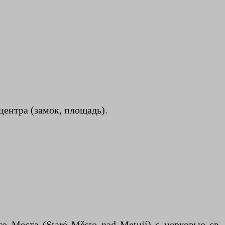
центра (замок, площадь).
о Места (Staré Město nad Metují) с церковью св.