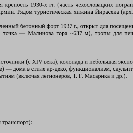
 крепость 1930-х гг. (часть чехословацких погр
мии. Рядом туристическая хижина Йирасека (арх
ленный бетонный форт 1937 г., открыт для посещен
я точка — Малинова гора ~637 м), тропы для пе
сточники (с XIV века), колонада и небольшая экспо
) — дома в стиле ар-деко, функционализм, скульпту
ям (включая легионеров, Т. Г. Масарика и др.).
)
 транспорт):