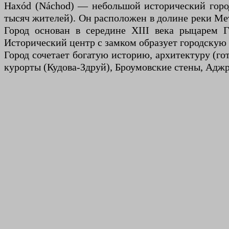
Нахód (Náchod) — небольшой исторический город
тысяч жителей). Он расположен в долине реки Мет
Город основан в середине XIII века рыцарем 
Исторический центр с замком образует городскую
Город сочетает богатую историю, архитектуру (гот
курорты (Кудова-Здруй), Броумовские стены, Адж