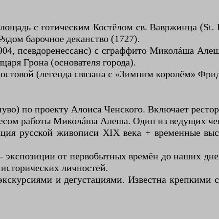
ощадь с готическим Костёлом св. Вавржинца (St. L
Рядом барочное деканство (1727).
04, псевдоренессанс) с сграффито Миколáша Алеш
царя Грона (основателя города).
мостовой (легенда связана с «Зимним королём» Фридр
нуво) по проекту Алоиса Ченского. Включает ресто
весом работы Миколáша Алеша. Один из ведущих че
ция русской живописи XIX века + временные выст
экспозиции от первобытных времён до наших дней,
 исторических личностей.
с экскурсиями и дегустациями. Известна крепкими