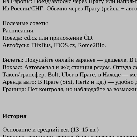
Из Европы: Поезд/автобус через Прагу или напряму
Из России/СНГ: Обычно через Прагу (рейсы + авто
Полезные советы
Расписания:
Поезда: cd.cz или приложение ČD.
Автобусы: FlixBus, IDOS.cz, Rome2Rio.
Билеты: Покупайте онлайн заранее — дешевле. В Н
Вокзал: Автовокзал и ж/д станция рядом. Оттуда 
Такси/трансфер: Bolt, Uber в Праге; в Находе — ме
Аренда авто: В Праге (Sixt, Hertz и т.д.) — удобн
Граница: Нет контроля, но наблюдайте за возможн
История
Основание и средний век (13–15 вв.)
Предшественником города была торговая деревня 