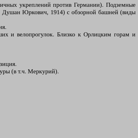
аничных укреплений против Германии). Подземные
. Душан Юркович, 1914) с обзорной башней (виды
ия.
ших и велопрогулок. Близко к Орлицким горам и
зиция.
ры (в т.ч. Меркурий).