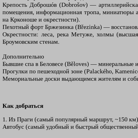
Крепость Доброшóв (Dobrošov) — артиллерийская
помещения, информационная тропа, миниатюры ар
на Крконоше и окрестности).
Пехотный форт Бржезинка (Březinka) — восстанов
Окрестности: леса, река Метуже, холмы (высша
Броумовским стенам.
Дополнительно
Бывшие спа в Беловесе (Běloves) — минеральные и
Прогулки по пешеходной зоне (Palackého, Kamenice
Мемориальные доски выдающимся жителям и событи
Как добраться
1. Из Праги (самый популярный маршрут, ~150 км
Автобус (самый удобный и быстрый общественный