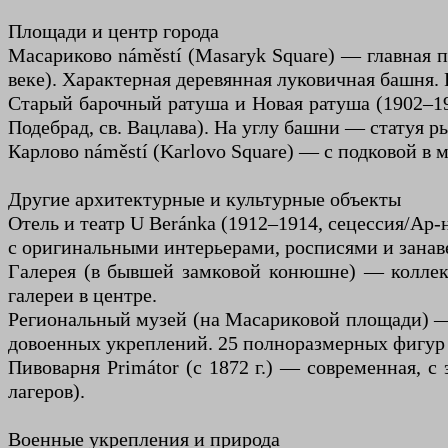
Площади и центр города
Масариково náměstí (Masaryk Square) — главная пл
веке). Характерная деревянная луковичная башня. 
Старый барочный ратуша и Новая ратуша (1902–19
Подебрад, св. Вацлава). На углу башни — статуя ры
Карлово náměstí (Karlovo Square) — с подковой в 
Другие архитектурные и культурные объекты
Отель и театр U Beránka (1912–1914, сецессия/Ар-
с оригинальными интерьерами, росписями и зана
Галерея (в бывшей замковой конюшне) — коллек
галереи в центре.
Региональный музей (на Масариковой площади) — 
довоенных укреплений. 25 полноразмерных фигур
Пивоварня Primátor (с 1872 г.) — современная, 
лагеров).
Военные укрепления и природа