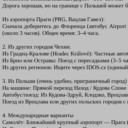
Дорога хорошая, но на границе с Польшей может б
Из аэропорта Праги (PRG, Вацлав Гавел):
Сначала доберитесь до Флоренца (автобус Airport
(около 3 часов). Общее время: 3–4 часа.
2. Из других городов Чехии.
Из Градец-Кралове (Hradec Králové): Частные авто
Из Брно или Остравы: Поезд с пересадками (3–5 ча
Из других регионов: Ищите через IDOS.cz (едины
3. Из Польши (очень удобно, приграничный город)
На машине: Прямой переход Наход / Кудова Слоне п
Автобус/поезд: Из Кудова-Здруй, Клодзко, Вроцла
Поезд из Вроцлава или других польских городов с 
4. Международные варианты
Самолёт: Ближайший крупный аэропорт — Прага (P