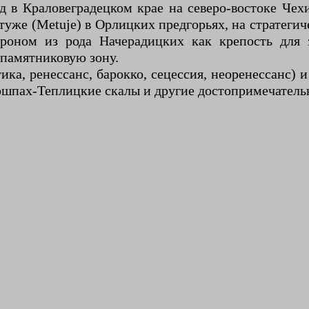
 в Краловеградецком крае на северо-востоке Чех
уже (Metuje) в Орлицких предгорьях, на стратегич
Гроном из рода Начерадицких как крепость для 
 памятниковую зону.
ика, ренессанс, барокко, сецессия, неоренессанс) и
ршпах-Теплицкие скалы и другие достопримечатель