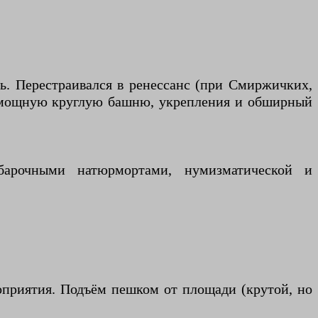
ть. Перестраивался в ренессанс (при Смиржичких,
ет мощную круглую башню, укрепления и обширный
барочными натюрмортами, нумизматической и
оприятия. Подъём пешком от площади (крутой, но