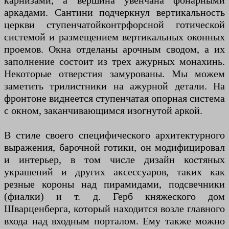
карнизами, а вершина увенчана фонарными
аркадами. Сантини подчеркнул вертикальность
церкви ступенчатой ​​контрфорсной готической
системой и размещением вертикальных оконных
проемов. Окна отделаны арочным сводом, а их
заполнение состоит из трех ажурных монахинь.
Некоторые отверстия замурованы. Мы можем
заметить трилистники на ажурной детали. На
фронтоне виднеется ступенчатая опорная система
с окном, заканчивающимся изогнутой аркой.
В стиле своего специфического архитектурного
выражения, барочной готики, он модифицировал
и интерьер, в том числе дизайн костяных
украшений и других аксессуаров, таких как
резные короны над пирамидами, подсвечники
(фиалки) и т. д. Герб княжеского дом
Шварценберга, который находится возле главного
входа над входным порталом. Ему также можно