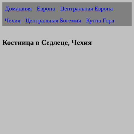
Домашняя
Европа
Центральная Европа
Чехия
Центральная Богемия
Кутна Гора
Костница в Седлеце, Чехия