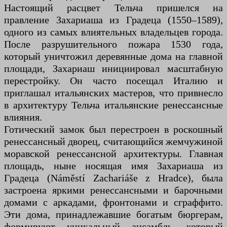
Настоящий расцвет Тельча пришелся на
правление Захариаша из Градеца (1550–1589),
одного из самых влиятельных владельцев города.
После разрушительного пожара 1530 года,
который уничтожил деревянные дома на главной
площади, Захариаш инициировал масштабную
перестройку. Он часто посещал Италию и
приглашал итальянских мастеров, что привнесло
в архитектуру Тельча итальянские ренессансные
влияния.
Готический замок был перестроен в роскошный
ренессансный дворец, считающийся жемчужиной
моравской ренессансной архитектуры. Главная
площадь, ныне носящая имя Захариаша из
Градеца (Náměstí Zachariáše z Hradce), была
застроена яркими ренессансными и барочными
домами с аркадами, фронтонами и сграффито.
Эти дома, принадлежавшие богатым бюргерам,
формируют уникальный ансамбль, который