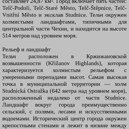
составляет 24,87 км². Город включает пять частей:
Telč-Podolí, Telč-Staré Město, Telč-Štěpnice, Telč-
Vnitřní Město и эксклав Studnice. Тельч окружен
холмистыми ландшафтами, типичными для
центральной части Чехии, и находится на высоте
514 метров над уровнем моря.
Рельеф и ландшафт
Тельч расположен в Кржижановской
возвышенности (Křižanov Highlands), которая
характеризуется холмистым рельефом с
умеренными перепадами высот. Самая высокая
точка в муниципальной территории — холм
Studnická Ostražka (642 метра над уровнем моря),
расположенный недалеко от части Studnice.
Ландшафт вокруг города преимущественно
сельский, с полями, лесами и искусственными
водоемами. Исторический центр города окружен
крепостными стенами и лежит в низине между