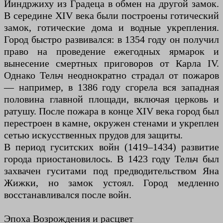
Йиндржиху из Градеца в обмен на другой замок.
В середине XIV века были построены готический
замок, готические дома и водные укрепления.
Город быстро развивался: в 1354 году он получил
право на проведение ежегодных ярмарок и
вынесение смертных приговоров от Карла IV.
Однако Тельч неоднократно страдал от пожаров
— например, в 1386 году сгорела вся западная
половина главной площади, включая церковь и
ратушу. После пожара в конце XIV века город был
перестроен в камне, окружен стенами и укреплен
сетью искусственных прудов для защиты.
В период гуситских войн (1419–1434) развитие
города приостановилось. В 1423 году Тельч был
захвачен гуситами под предводительством Яна
Жижки, но замок устоял. Город медленно
восстанавливался после войн.
Эпоха Возрождения и расцвет