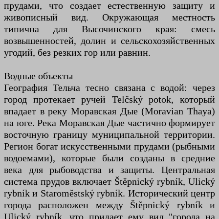
прудами, что создает естественную защиту и
живописный вид. Окружающая местность
типична для Высочинского края: смесь
возвышенностей, долин и сельскохозяйственных
угодий, без резких гор или равнин.
Водные объекты
География Тельча тесно связана с водой: через
город протекает ручей Telčský potok, который
впадает в реку Моравская Дые (Moravian Thaya)
на юге. Река Моравская Дые частично формирует
восточную границу муниципальной территории.
Регион богат искусственными прудами (рыбными
водоемами), которые были созданы в средние
века для рыбоводства и защиты. Центральная
система прудов включает Štěpnický rybník, Ulický
rybník и Staroměstský rybník. Исторический центр
города расположен между Štěpnický rybník и
Ulický rybník, что придает ему вид "города на