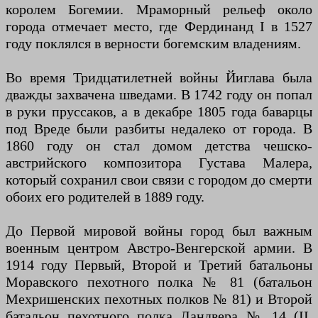
королем Богемии. Мраморный рельеф около
города отмечает место, где Фердинанд I в 1527
году поклялся в верности богемским владениям.
Во время Тридцатилетней войны Йиглава была
дважды захвачена шведами. В 1742 году он попал
в руки пруссаков, а в декабре 1805 года баварцы
под Вреде были разбиты недалеко от города. В
1860 году он стал домом детства чешско-
австрийского композитора Густава Малера,
который сохранил свои связи с городом до смерти
обоих его родителей в 1889 году.
До Первой мировой войны город был важным
военным центром Австро-Венгерской армии. В
1914 году Первый, Второй и Третий батальоны
Моравского пехотного полка № 81 (батальон
Мехришенских пехотных полков № 81) и Второй
батальон пехотного полка Ландвера № 14 (II.