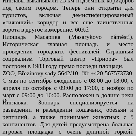
Йиглавы выкапывали 25 км подземных коридоров
под своим городом. Теперь они открыты для
туристов, включая демистифицированный
«сияющий» коридор и все еще таинственные
ворота в другое измерение. 60Kč.
Площадь Масарика (Masarykovo náměstí).
Историческая главная площадь и место
проведения городских фестивалей. Страшный
соцреализм Торговый центр «Приора» был
построен в 1983 году прямо посреди площади.
ZOO, Březinovy ​​sady 5642/10, ☏ +420 567573730.
С мая по сентябрь ежедневно с 08:00 до 18:00, с
апреля по октябрь с 09:00 до 17:00, с ноября по
март с 09:00 до 16:00. Расположен в долине реки
Йиглавка. Зоопарк специализируется на
разведении и разведении кошачьих, обезьян и
рептилий, а также принимает животных с 5
континентов. Для детей предусмотрена большая
игровая площадка с очень длинной горкой.