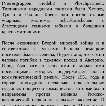
(Vierergruppen Fiedeln) и Ploschperment.
Типичными народными танцами были Хатшоу,
Тушен и Радлин. Крестьянки носили старые
«парные» костюмы Scharkaröckchen с
блестящими темными юбками и большими
красными тканями.
После окончания Второй мировой войны и в
соответствии с указами Бенеша немецкие
носители были выселены; Подсчитано, что сотни
человек погибли в тяжелом походе в Австрию.
Город был заселен чешскими и моравскими
поселенцами, которых поддерживает новый
коммунистический режим. После 1951 года в
городе проходили несколько показательных
судебных процессов коммунистов, которые были
направлены против влияния Римско-
католической церкви на сельское население. В
ходе этих процессов было вынесено 11 смертных