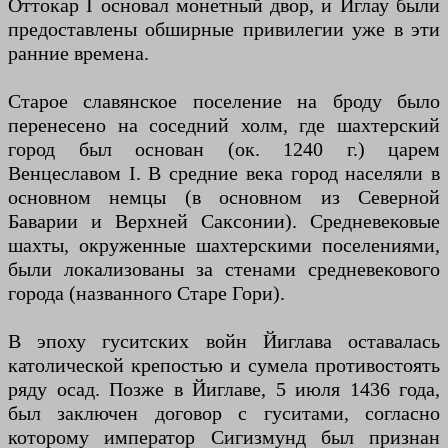
Оттокар I основал монетный двор, и Иглау были
предоставлены обширные привилегии уже в эти
ранние времена.
Старое славянское поселение на броду было
перенесено на соседний холм, где шахтерский
город был основан (ок. 1240 г.) царем
Венцеславом I. В средние века город населяли в
основном немцы (в основном из Северной
Баварии и Верхней Саксонии). Средневековые
шахты, окруженные шахтерскими поселениями,
были локализованы за стенами средневекового
города (названного Старе Гори).
В эпоху гуситских войн Йиглава оставалась
католической крепостью и сумела противостоять
ряду осад. Позже в Йиглаве, 5 июля 1436 года,
был заключен договор с гуситами, согласно
которому император Сигизмунд был признан