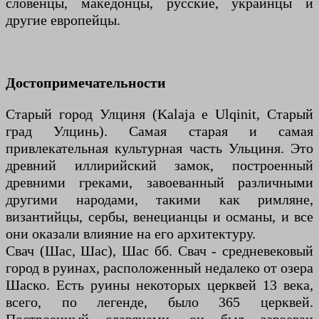
словенцы, македонцы, русские, украинцы и
другие европейцы.
Достопримечательности
Старый город Улциня (Kalaja e Ulqinit, Старый
град Улцинь). Самая старая и самая
привлекательная культурная часть Ульциня. Это
древний иллирийский замок, построенный
древними греками, завоеванный различными
другими народами, такими как римляне,
византийцы, сербы, венецианцы и османы, и все
они оказали влияние на его архитектуру.
Свач (Шас, Шас), Шас бб. Свач - средневековый
город в руинах, расположенный недалеко от озера
Шаско. Есть руины некоторых церквей 13 века,
всего, по легенде, было 365 церквей.