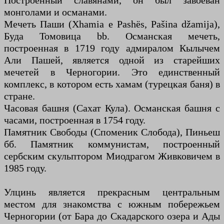
Построенный славянами, он был завоеван
монголами и османами.
Мечеть Паши (Xhamia e Pashës, Pašina džamija),
Буда Томовица bb. Османская мечеть,
построенная в 1719 году адмиралом Кылычем
Али Пашей, является одной из старейших
мечетей в Черногории. Это единственный
комплекс, в котором есть хамам (турецкая баня) в
стране.
Часовая башня (Сахат Кула). Османская башня с
часами, построенная в 1754 году.
Памятник Свободы (Споменик Слобода), Пиньеш
бб. Памятник коммунистам, построенный
сербским скульптором Миодрагом Живковичем в
1985 году.
Улцинь является прекрасным центральным
местом для знакомства с южным побережьем
Черногории (от Бара до Скадарского озера и Ады