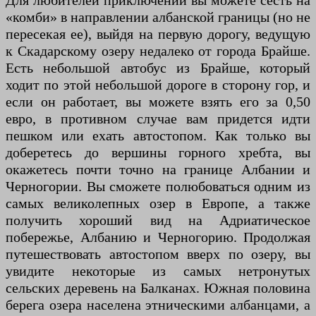
Для любителей приключений вы можете сесть на
«комби» в направлении албанской границы (но не
пересекая ее), выйдя на первую дорогу, ведущую
к Скадарскому озеру недалеко от города Брайше.
Есть небольшой автобус из Брайше, который
ходит по этой небольшой дороге в сторону гор, и
если он работает, вы можете взять его за 0,50
евро, в противном случае вам придется идти
пешком или ехать автостопом. Как только вы
доберетесь до вершины горного хребта, вы
окажетесь почти точно на границе Албании и
Черногории. Вы сможете полюбоваться одним из
самых великолепных озер в Европе, а также
получить хороший вид на Адриатическое
побережье, Албанию и Черногорию. Продолжая
путешествовать автостопом вверх по озеру, вы
увидите некоторые из самых нетронутых
сельских деревень на Балканах. Южная половина
берега озера населена этническими албанцами, а