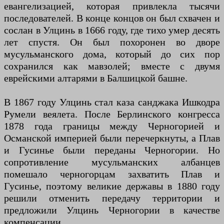
евангелизацией, которая привлекла тысячи
последователей. В конце концов он был схвачен и
сослан в Улцинь в 1666 году, где тихо умер десять
лет спустя. Он был похоронен во дворе
мусульманского дома, который до сих пор
сохранился как мавзолей; вместе с двумя
еврейскими алтарями в Балшицкой башне.
В 1867 году Улцинь стал каза санджака Ишкодра
Румели веялета. После Берлинского конгресса
1878 года границы между Черногорией и
Османской империей были перечеркнуты, а Плав
и Гусинье были переданы Черногории. Но
сопротивление мусульманских албанцев
помешало черногорцам захватить Плав и
Гусинье, поэтому великие державы в 1880 году
решили отменить передачу территории и
предложили Улцинь Черногории в качестве
компенсации.