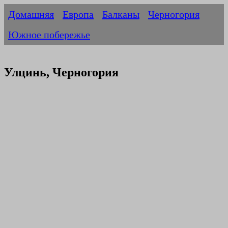
Домашняя
Европа
Балканы
Черногория
Южное побережье
Улцинь, Черногория