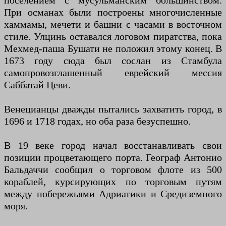
поселением с мусульманским большинством.
При османах были построены многочисленные
хаммамы, мечети и башни с часами в восточном
стиле. Улцинь оставался логовом пиратства, пока
Мехмед-паша Бушати не положил этому конец. В
1673 году сюда был сослан из Стамбула
самопровозглашенный еврейский мессия
Саббатай Цеви.
Венецианцы дважды пытались захватить город, в
1696 и 1718 годах, но оба раза безуспешно.
В 19 веке город начал восстанавливать свои
позиции процветающего порта. Географ Антонио
Бальдаччи сообщил о торговом флоте из 500
кораблей, курсирующих по торговым путям
между побережьями Адриатики и Средиземного
моря.