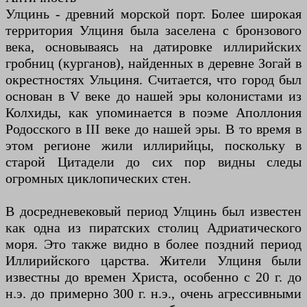
Улцинь - древний морской порт. Более широкая
территория Улциня была заселена с бронзового
века, основываясь на датировке иллирийских
гробниц (курганов), найденных в деревне Зогай в
окрестностях Ульциня. Считается, что город был
основан в V веке до нашей эры колонистами из
Колхиды, как упоминается в поэме Аполлония
Родосского в III веке до нашей эры. В то время в
этом регионе жили иллирийцы, поскольку в
старой Цитадели до сих пор видны следы
огромных циклопических стен.
В досредневековый период Улцинь был известен
как одна из пиратских столиц Адриатического
моря. Это также видно в более поздний период
Иллирийского царства. Жители Улциня были
известны до времен Христа, особенно с 20 г. до
н.э. до примерно 300 г. н.э., очень агрессивными