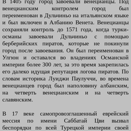
В 1405 году город завоевали венецианцы. Под
венецианским контролем город был
переименован в Дульчиньо на итальянском языке
и был включен в Албанию Венета. Венецианцы
сохраняли контроль до 1571 года, когда турки-
османы завоевали Дульчиньо с помощью
берберийских пиратов, которые не покинули
город после завоевания. Он был переименован в
Улгюн и оставался во владениях Османской
империи более 300 лет, за это время закрепилась
его далеко идущая репутация логова пиратов. По
словам историка Луиджи Паулуччи, во времена
венецианцев город был наполовину албанским,
на четверть венецианским и на четверть
славянским.
В 17 веке самопровозглашенный еврейский
мессия по имени Саббатай Цви вызвал
беспорядки по всей Турецкой империи своей