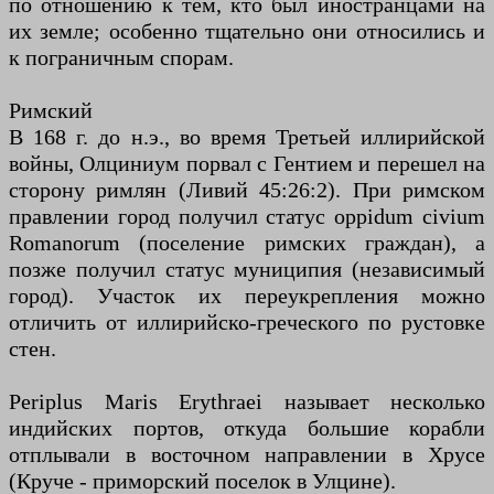
по отношению к тем, кто был иностранцами на
их земле; особенно тщательно они относились и
к пограничным спорам.
Римский
В 168 г. до н.э., во время Третьей иллирийской
войны, Олциниум порвал с Гентием и перешел на
сторону римлян (Ливий 45:26:2). При римском
правлении город получил статус oppidum civium
Romanorum (поселение римских граждан), а
позже получил статус муниципия (независимый
город). Участок их переукрепления можно
отличить от иллирийско-греческого по рустовке
стен.
Periplus Maris Erythraei называет несколько
индийских портов, откуда большие корабли
отплывали в восточном направлении в Хрусе
(Круче - приморский поселок в Улцине).