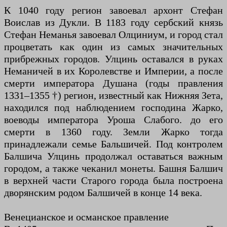
К 1040 году регион завоевал архонт Стефан
Воислав из Дукли. В 1183 году сербский князь
Стефан Неманья завоевал Олциниум, и город стал
процветать как один из самых значительных
прибрежных городов. Улцинь оставался в руках
Неманичей в их Королевстве и Империи, а после
смерти императора Душана (годы правления
1331–1355 †) регион, известный как Нижняя Зета,
находился под наблюдением господина Жарко,
воеводы императора Уроша Слабого. до его
смерти в 1360 году. Земли Жарко тогда
принадлежали семье Бальшичей. Под контролем
Балшича Улцинь продолжал оставаться важным
городом, а также чеканил монеты. Башня Балшич
в верхней части Старого города была построена
дворянским родом Балшичей в конце 14 века.
Венецианское и османское правление