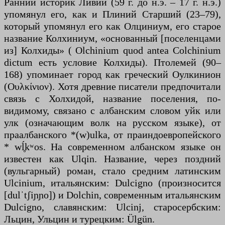
Ранний историк Ливий (59 г. до н.э. – 17 г. н.э.)
упомянул его, как и Плиний Старший (23–79),
который упомянул его как Олциниум, его старое
название Колхиниум, «основанный [поселенцами
из] Колхиды» ( Olchinium quod antea Colchinium
dictum есть условие Колхиды). Птолемей (90–
168) упоминает город как греческий Оулкинион
(Ουλκίνιον). Хотя древние писатели предпочитали
связь с Холхидой, название поселения, по-
видимому, связано с албанским словом уйк или
улк (означающим волк на русском языке), от
праалбанского *(w)ulka, от праиндоевропейского
* wĺ̥kʷos. На современном албанском языке он
известен как Ulqin. Название, через поздний
(вульгарный) роман, стало средним латинским
Ulcinium, итальянским: Dulcigno (произносится
[dulˈtʃiɲɲo]) и Dolchin, современным итальянским
Dulcigno, славянским: Ulcinj, старосербским:
Льцин, Ульцин и турецким: Ülgün.