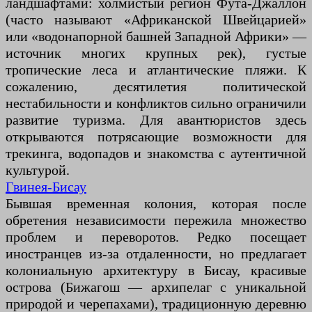
ландшафтами: холмистый регион Фута-Джаллон
(часто называют «Африканской Швейцарией»
или «водонапорной башней Западной Африки» —
источник многих крупных рек), густые
тропические леса и атлантические пляжи. К
сожалению, десятилетия политической
нестабильности и конфликтов сильно ограничили
развитие туризма. Для авантюристов здесь
открываются потрясающие возможности для
трекинга, водопадов и знакомства с аутентичной
культурой.
Гвинея-Бисау
Бывшая временная колония, которая после
обретения независимости пережила множество
проблем и переворотов. Редко посещает
иностранцев из-за отдаленности, но предлагает
колониальную архитектуру в Бисау, красивые
острова (Бижагош — архипелаг с уникальной
природой и черепахами), традиционную деревню