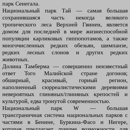
парк Сенегала.
Национальный парк Тай — самая большая
сохранившаяся часть некогда великого
тропического леса Верхней Гвинеи, является
домом для последней в мире жизнеспособной
популяции карликовых гиппопотамов, а также
многочисленных редких обезьян, шимпанзе,
редких лесных слонов и других редких
животных.
Долина Тамберма — совершенно неизвестный
ответ Того Малийской стране догонов;
обширный, красивый, горный регион,
наполненный сюрреалистическими деревнями
невероятных глиняных/глиняных крепостей и
культурой, едва тронутой современностью.
Национальный парк W — большая
трансграничная система национальных парков с
частями в Бенине, Буркина-Фасо и Нигере,
которая предлагает лучшие возможности для