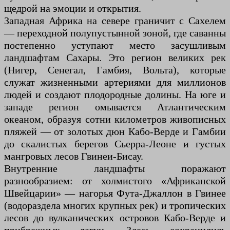
щедрой на эмоции и открытия.
Западная Африка на севере граничит с Сахелем
— переходной полупустынной зоной, где саванны
постепенно уступают место засушливым
ландшафтам Сахары. Это регион великих рек
(Нигер, Сенегал, Гамбия, Вольта), которые
служат жизненными артериями для миллионов
людей и создают плодородные долины. На юге и
западе регион омывается Атлантическим
океаном, образуя сотни километров живописных
пляжей — от золотых дюн Кабо-Верде и Гамбии
до скалистых берегов Сьерра-Леоне и густых
мангровых лесов Гвинеи-Бисау.
Внутренние ландшафты поражают
разнообразием: от холмистого «Африканской
Швейцарии» — нагорья Фута-Джаллон в Гвинее
(водораздела многих крупных рек) и тропических
лесов до вулканических островов Кабо-Верде и