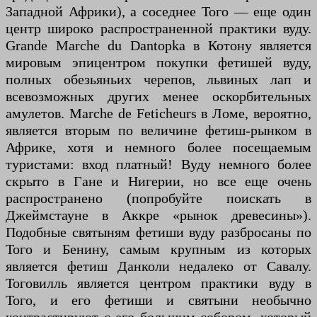
Западной Африки), а соседнее Того — еще один
центр широко распространенной практики вуду.
Grande Marche du Dantopka в Котону является
мировым эпицентром покупки фетишей вуду,
полных обезьяньих черепов, львиных лап и
всевозможных других менее оскорбительных
амулетов. Marche de Feticheurs в Ломе, вероятно,
является вторым по величине фетиш-рынком в
Африке, хотя и немного более посещаемым
туристами: вход платный! Вуду немного более
скрыто в Гане и Нигерии, но все еще очень
распространено (попробуйте поискать в
Джеймстауне в Аккре «рынок древесины»).
Подобные святыням фетиши вуду разбросаны по
Того и Бенину, самым крупным из которых
является фетиш Данколи недалеко от Савалу.
Тоговилль является центром практики вуду в
Того, и его фетиши и святыни необычно