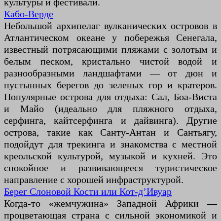
культуры и фестивали.
Кабо-Верде
Небольшой архипелаг вулканических островов в
Атлантическом океане у побережья Сенегала,
известный потрясающими пляжами с золотым и
белым песком, кристально чистой водой и
разнообразными ландшафтами — от дюн и
пустынных берегов до зеленых гор и кратеров.
Популярные острова для отдыха: Сал, Боа-Виста
и Майо (идеально для пляжного отдыха,
серфинга, кайтсерфинга и дайвинга). Другие
острова, такие как Санту-Антан и Сантьягу,
подойдут для трекинга и знакомства с местной
креольской культурой, музыкой и кухней. Это
спокойное и развивающееся туристическое
направление с хорошей инфраструктурой.
Берег Слоновой Кости или Кот-д’Ивуар
Когда-то «жемчужина» Западной Африки —
процветающая страна с сильной экономикой и