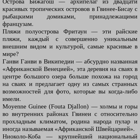
Острова Бижагош — архипелаг из двадцати
красивых тропических островов в Гвинее-Бисау с
рыбацкими домиками, принадлежащими
французам.
Пляжи полуострова Фритаун — эти райские
пляжи, каждый с совершенно уникальным
внешним видом и культурой, самые красивые в
мире?
Ганви Ганви в Википедии — абсурдно названная
«Африканской Венецией», эта деревня на сваях в
центре большого озера больше похожа на город
на сваях и предлагает одну из самых странных
возможностей для фото, которые вы когда-либо
имели.
Moyenne Guinee (Fouta Djallon) — холмы и горы
во внутренних районах Гвинеи с относительно
прохладным климатом, родина народа пулар и
иногда называемая «Африканской Швейцарией».
Ниоколо-Коба — крупнейший национальный