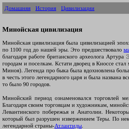
Домашняя
История
Цивилизации
Минойская цивилизация
Минойская цивилизация была цивилизацией эпохи 
по 1100 год до нашей эры. Это предшествовало
м
благодаря работе британского археолога Артура 
городам и поселкам. Кстати дворец в Кноссе стал
Миноя). Легенда про быка была вдохновлена боль
в честь этого легендарного царя и была названа в
то было 90 городов.
Минойский период ознаменовался торговлей м
Благодаря своим торговцам и художникам, минойск
Левантинского побережья и Анатолии. Некоторы
который был разрушен извержением Теры. По нек
легендарной страны-
Атлантиды
.