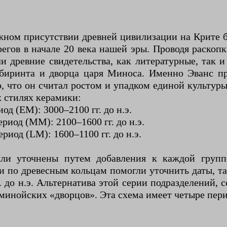
ожном присутствии древней цивилизации на Крите 
егов в начале 20 века нашей эры. Проводя раскоп
 древние свидетельства, как литературные, так и
абиринта и дворца царя Миноса. Именно Эванс п
о, что он считал ростом и упадком единой культур
х стилях керамики:
д (EM): 3000–2100 гг. до н.э.
иод (ММ): 2100–1600 гг. до н.э.
иод (LM): 1600–1100 гг. до н.э.
ыли уточнены путем добавления к каждой групп
 по древесным кольцам помогли уточнить даты, та
 г. до н.э. Альтернатива этой серии подразделений,
минойских «дворцов». Эта схема имеет четыре пери