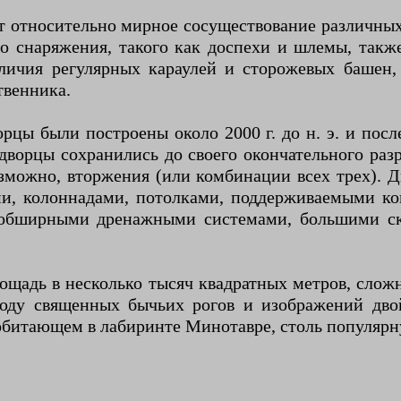
т относительно мирное сосуществование различных
 снаряжения, такого как доспехи и шлемы, также
личия регулярных караулей и сторожевых башен,
твенника.
рцы были построены около 2000 г. до н. э. и по
е дворцы сохранились до своего окончательного р
возможно, вторжения (или комбинации всех трех).
и, колоннадами, потолками, поддерживаемыми ко
 обширными дренажными системами, большими с
ощадь в несколько тысяч квадратных метров, слож
сюду священных бычьих рогов и изображений двой
 обитающем в лабиринте Минотавре, столь популяр