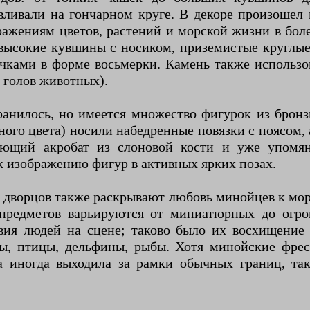
вливали на гончарном круге. В декоре произошел
ражениям цветов, растений и морской жизни в бол
ысокие кувшины с носиком, приземистые круглые
чками в форме восьмерки. Камень также использов
е голов животных).
нилось, но имеется множество фигурок из бронз
ого цвета) носили набедренные повязки с поясом, 
ающий акробат из слоновой кости и уже упомян
 изображению фигур в активных ярких позах.
х дворцов также раскрывают любовь минойцев к мор
предметов варьируются от миниатюрных до огр
ия людей на сцене; таково было их восхищение
яны, птицы, дельфины, рыбы. Хотя минойские фре
а иногда выходила за рамки обычных границ, так