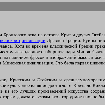
Бронзового века на острове Крит и других Эгейск
икенской цивилизации
Древней Греции. Руины циви
Эванса. Хотя во времена классической Греции гре
 местом легендарного лабиринта царя Миноя. Счита
шим наличием фресок и изображений быков и бычьих
ся Минойская цивилизация. Это была первая цивили
ежду Критским и Эгейским и средиземноморским
ое культурное влияние достигло от Крита до Кикла
е из его лучших произведений искусства сохран
оторым доказательствам этот город мог вполне бы