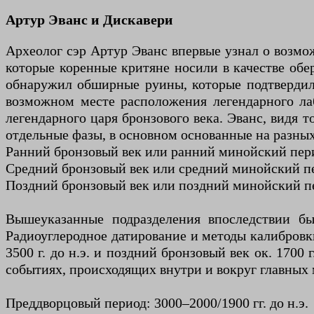
Артур Эванс и Дискавери
Археолог сэр Артур Эванс впервые узнал о возм
которые коренные критяне носили в качестве обер
обнаружил обширные руины, которые подтвердили
возможном месте расположения легендарного л
легендарного царя бронзового века. Эванс, видя т
отдельные фазы, в основном основанные на разны
Ранний бронзовый век или ранний минойский перио
Средний бронзовый век или средний минойский пер
Поздний бронзовый век или поздний минойский пер
Вышеуказанные подразделения впоследствии б
Радиоуглеродное датирование и методы калибровки
3500 г. до н.э. и поздний бронзовый век ок. 1700
событиях, происходящих внутри и вокруг главных 
Преддворцовый период: 3000–2000/1900 гг. до н.э.