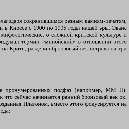
благодаря сохранившимся резным камням-печатям,
ки в Кноссе с 1900 по 1905 годы нашей эры, Эванс
 мифологические, о сложной критской культуре и
ридумал термин «минойский» в отношении этого
ы на Крите, разделил бронзовый век острова на три
е пронумерованных подфаз (например, MM II).
к что сейчас начинается ранний бронзовый век ок.
 созданная Платоном, вместо этого фокусируется на
ода: