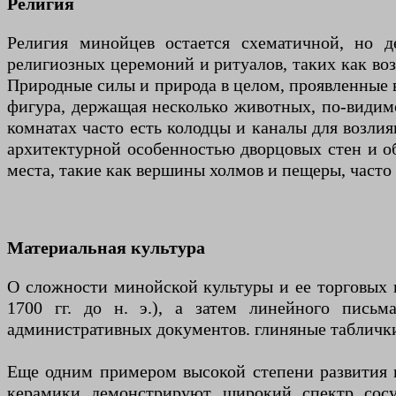
Религия
Религия минойцев остается схематичной, но д
религиозных церемоний и ритуалов, таких как во
Природные силы и природа в целом, проявленные в
фигура, держащая несколько животных, по-видимо
комнатах часто есть колодцы и каналы для возли
архитектурной особенностью дворцовых стен и о
места, такие как вершины холмов и пещеры, часто
Материальная культура
О сложности минойской культуры и ее торговых в
1700 гг. до н. э.), а затем линейного пись
административных документов. глиняные таблички
Еще одним примером высокой степени развития к
керамики демонстрируют широкий спектр сосу