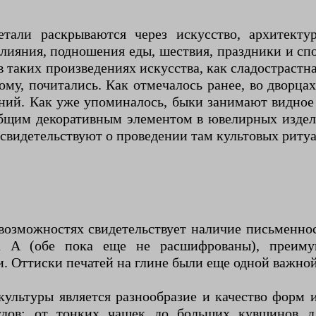
етали раскрываются через искусство, архитект
злияния, подношения еды, шествия, праздники и сп
 таких произведениях искусства, как сладостраст
му, почитались. Как отмечалось ранее, во дворцах
яний. Как уже упоминалось, быки занимают видное 
бщим декоративным элементом в ювелирных издел
 свидетельствуют о проведении там культовых ритуа
озможностях свидетельствует наличие письменнос
ма А (обе пока еще не расшифрованы), преим
. Оттиски печатей на глине были еще одной важной
ультуры является разнообразие и качество форм 
дов: от тонких чашек до больших кувшинов дл