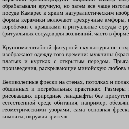
обрабатывали вручную, но затем все чаще изгота
посуде Камарес к ярким натуралистическим изоб
формы керамики включают трехручные амфоры, в
коробочки с крышками и ритуальные сосуды с ру
(ритуальных сосудов для возлияний, часто в форм
Крупномасштабной фигурной скульптуры не сохра
изображают одежду того времени: мужчины (красн
платьях и куртках с открытым передом. Прыг
произведения, раскрывающие минойскую любовь к
Великолепные фрески на стенах, потолках и пола
общинных и погребальных практиках. Размеры 
рисовавших природные ландшафты без присутств
естественной среде обитания, например, обезь
геометрическими узорами, сама основная фреск
комнаты, окружая зрителя.