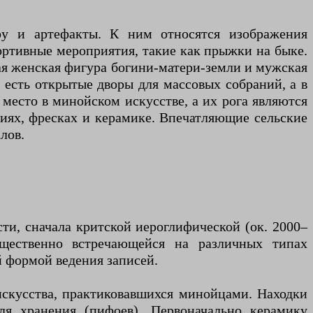
уру и артефакты. К ним относятся изображения
ортивные мероприятия, такие как прыжки на быке.
ная женская фигура богини-матери-земли и мужская
 есть открытые дворы для массовых собраний, а в
место в минойском искусстве, а их рога являются
иях, фресках и керамике. Впечатляющие сельские
лов.
ти, сначала критской иероглифической (ок. 2000–
ущественно встречающейся на различных типах
 формой ведения записей.
искусства, практиковавшихся минойцами. Находки
я хранения (пифоев). Первоначально керамику