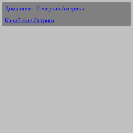
Домашняя
Северная Америка
Карибские Острова