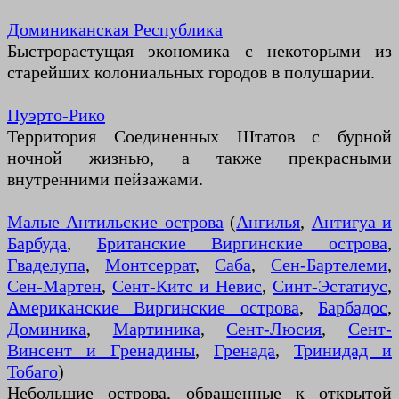
Доминиканская Республика
Быстрорастущая экономика с некоторыми из
старейших колониальных городов в полушарии.
Пуэрто-Рико
Территория Соединенных Штатов с бурной
ночной жизнью, а также прекрасными
внутренними пейзажами.
Малые Антильские острова
(
Ангилья
,
Антигуа и
Барбуда
,
Британские Виргинские острова
,
Гваделупа
,
Монтсеррат
,
Саба
,
Сен-Бартелеми
,
Сен-Мартен
,
Сент-Китс и Невис
,
Синт-Эстатиус
,
Американские Виргинские острова
,
Барбадос
,
Доминика
,
Мартиника
,
Сент-Люсия
,
Сент-
Винсент и Гренадины
,
Гренада
,
Тринидад и
Тобаго
)
Небольшие острова, обращенные к открытой