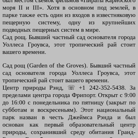
был местом съемок фильмов «Пираты Карибского
моря II и III». Хотя в основном под землей, в
парке также есть один из входов в известняковую
пещерную систему, одну из крупнейших
подводных пещерных систем в мире.
Сад рощ. Бывший частный сад основателя города
Уоллеса Гроувса, этот тропический рай стоит
вашего времени.
Сад рощ (Garden of the Groves). Бывший частный
сад основателя города Уоллеса Гроувса, этот
тропический рай стоит вашего времени.
Центр природы Рэнд, ☏ +1 242-352-5438. За
пределами центра города Фрипорт. Открыт с 9:00
до 16:00 с понедельника по пятницу (закрыт по
субботам и воскресеньям). Этот национальный
парк назван в честь Джеймса Рэнда и был
основан как первый образовательный центр
природы, сохранивший среду обитания Гранд-