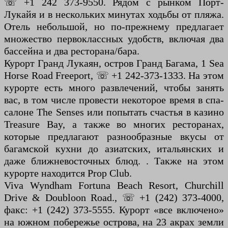
☏ +1 242 373-9550. Рядом с рынком Порт-
Лукайя и в нескольких минутах ходьбы от пляжа.
Отель небольшой, но по-прежнему предлагает
множество первоклассных удобств, включая два
бассейна и два ресторана/бара.
Курорт Гранд Лукаян, остров Гранд Багама, 1 Sea
Horse Road Freeport, ☏ +1 242-373-1333. На этом
курорте есть много развлечений, чтобы занять
вас, в том числе провести некоторое время в спа-
салоне The Senses или попытать счастья в казино
Treasure Bay, а также во многих ресторанах,
которые предлагают разнообразные вкусы от
багамской кухни до азиатских, итальянских и
даже ближневосточных блюд. . Также на этом
курорте находится Prop Club.
Viva Wyndham Fortuna Beach Resort, Churchill
Drive & Doubloon Road., ☏ +1 (242) 373-4000,
факс: +1 (242) 373-5555. Курорт «все включено»
на южном побережье острова, на 23 акрах земли