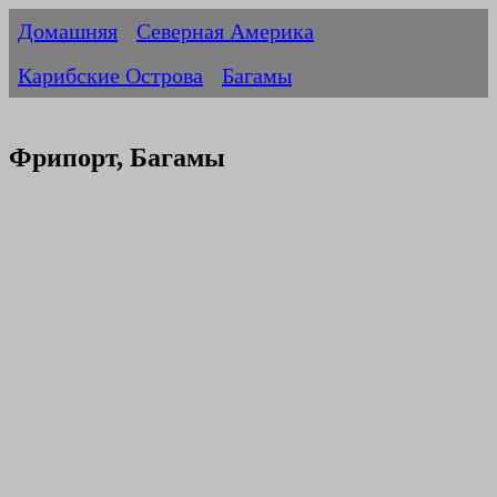
Домашняя
Северная Америка
Карибские Острова
Багамы
Фрипорт, Багамы