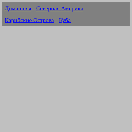
Домашняя
Северная Америка
Карибские Острова
Куба