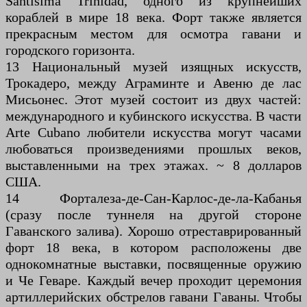
Santisima Trinidad, одного из крупнейших
кораблей в мире 18 века. Форт также является
прекрасным местом для осмотра гавани и
городского горизонта.
13 Национальный музей изящных искусств,
Трокадеро, между Аграминте и Авеню де лас
Мисьонес. Этот музей состоит из двух частей:
международного и кубинского искусства. В части
Arte Cubano любители искусства могут часами
любоваться произведениями прошлых веков,
выставленными на трех этажах. ~ 8 долларов
США.
14 Форталеза-де-Сан-Карлос-де-ла-Кабанья
(сразу после туннеля на другой стороне
Гаванского залива). Хорошо отреставрированный
форт 18 века, в котором расположены две
однокомнатные выставки, посвященные оружию
и Че Геваре. Каждый вечер проходит церемония
артиллерийских обстрелов гавани Гаваны. Чтобы