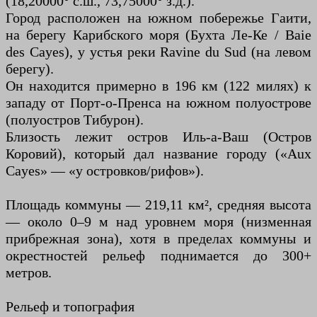
(18,20000° с.ш., 73,75000° з.д.).
Город расположен на южном побережье Гаити,
на берегу Карибского моря (Бухта Ле-Ке / Baie
des Cayes), у устья реки Ravine du Sud (на левом
берегу).
Он находится примерно в 196 км (122 милях) к
западу от Порт-о-Пренса на южном полуострове
(полуостров Тибурон).
Близость лежит остров Иль-а-Ваш (Остров
Коровий), который дал название городу («Aux
Cayes» — «у островков/рифов»).
Площадь коммуны — 219,11 км², средняя высота
— около 0–9 м над уровнем моря (низменная
прибрежная зона), хотя в пределах коммуны и
окрестностей рельеф поднимается до 300+
метров.
Рельеф и топография