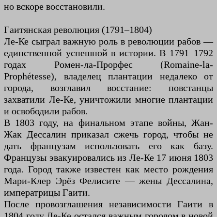
но вскоре восстановили.
Гаитянская революция (1791–1804)
Ле-Ке сыграл важную роль в революции рабов —
единственной успешной в истории. В 1791–1792
годах Ромен-ла-Прорфес (Romaine-la-
Prophétesse), владелец плантации недалеко от
города, возглавил восстание: повстанцы
захватили Ле-Ке, уничтожили многие плантации
и освободили рабов.
В 1803 году, на финальном этапе войны, Жан-
Жак Дессалин приказал сжечь город, чтобы не
дать французам использовать его как базу.
Французы эвакуировались из Ле-Ке 17 июня 1803
года. Город также известен как место рождения
Мари-Клер Эрёз Фелисите — жены Дессалина,
императрицы Гаити.
После провозглашения независимости Гаити в
1804 году Ле-Ке остался важным городом в новой