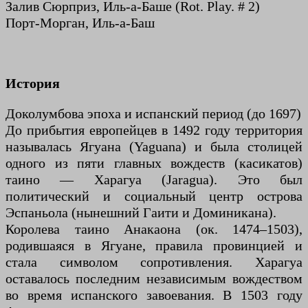
Залив Сюрприз, Иль-а-Баше (Rot. Play. # 2)
Порт-Морган, Иль-а-Баш
История
Доколумбова эпоха и испанский период (до 1697)
До прибытия европейцев в 1492 году территория
называлась Ягуана (Yaguana) и была столицей
одного из пяти главных вождеств (касикатов)
таино — Харагуа (Jaragua). Это был
политический и социальный центр острова
Эспаньола (нынешний Гаити и Доминикана).
Королева таино Анакаона (ок. 1474–1503),
родившаяся в Ягуане, правила провинцией и
стала символом сопротивления. Харагуа
оставалось последним независимым вождеством
во время испанского завоевания. В 1503 году