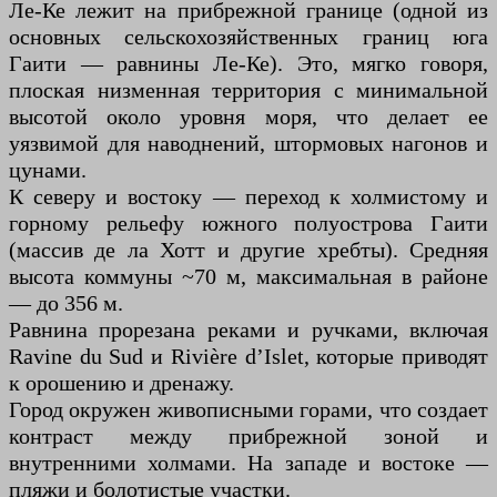
Ле-Ке лежит на прибрежной границе (одной из
основных сельскохозяйственных границ юга
Гаити — равнины Ле-Ке). Это, мягко говоря,
плоская низменная территория с минимальной
высотой около уровня моря, что делает ее
уязвимой для наводнений, штормовых нагонов и
цунами.
К северу и востоку — переход к холмистому и
горному рельефу южного полуострова Гаити
(массив де ла Хотт и другие хребты). Средняя
высота коммуны ~70 м, максимальная в районе
— до 356 м.
Равнина прорезана реками и ручками, включая
Ravine du Sud и Rivière d’Islet, которые приводят
к орошению и дренажу.
Город окружен живописными горами, что создает
контраст между прибрежной зоной и
внутренними холмами. На западе и востоке —
пляжи и болотистые участки.