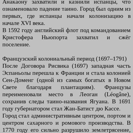
Анакаону захватили и казнили испанцы, что
ознаменовало падение таино. Город был одним из
первых, где испанцы начали колонизацию в
начале XVI века.
В 1592 году английский флот под командованием
Кристофера Ньюпорта захватил и сжёг
поселение.
Французский колониальный период (1697–1791)
После Договора Рисвика (1697) западная часть
Эспаньолы перешла к Франции и стала колонией
Сен-Доменг (одной из самых богатых в Новом
Свете благодаря плантациям). Французы
переименовали место в Леоган (Léogâne),
сохранив следы таино-названия Ягуана. В 1691
году губернатором стал Жан-Батист дю Кассе.
Город стал административным центром, портом и
центром сахарного и ромового производства. В
1770 году его сильно разрушило землетрясение,