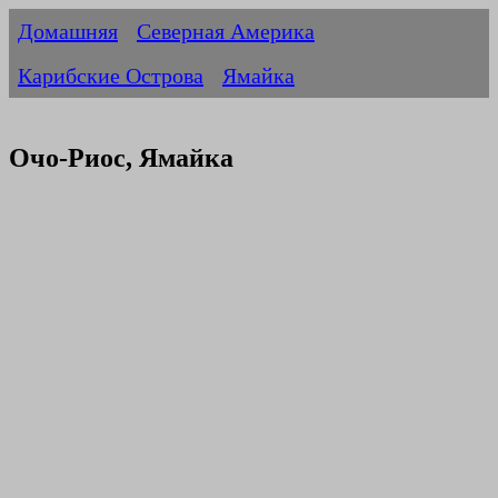
Домашняя
Северная Америка
Карибские Острова
Ямайка
Очо-Риос, Ямайка