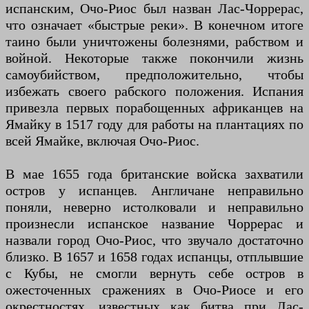
испанским, Очо-Риос был назван Лас-Чоррерас,
что означает «быстрые реки». В конечном итоге
таино были уничтожены болезнями, рабством и
войной. Некоторые также покончили жизнь
самоубийством, предположительно, чтобы
избежать своего рабского положения. Испания
привезла первых порабощенных африканцев на
Ямайку в 1517 году для работы на плантациях по
всей Ямайке, включая Очо-Риос.
В мае 1655 года британские войска захватили
остров у испанцев. Англичане неправильно
поняли, неверно истолковали и неправильно
произнесли испанское название Чоррерас и
назвали город Очо-Риос, что звучало достаточно
близко. В 1657 и 1658 годах испанцы, отплывшие
с Кубы, не смогли вернуть себе остров в
ожесточенных сражениях в Очо-Риосе и его
окрестностях, известных как битва при Лас-