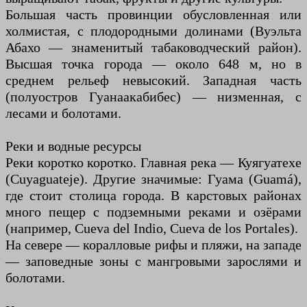
Большая часть провинции обусловленная или
холмистая, с плодородными долинами (Вуэльта
Абахо — знаменитый табаководческий район).
Высшая точка города — около 648 м, но в
среднем рельеф невысокий. Западная часть
(полуостров Гуанаакабибес) — низменная, с
лесами и болотами.
Реки и водные ресурсы
Реки коротко коротко. Главная река — Куягуатехе
(Cuyaguateje). Другие значимые: Гуама (Guamá),
где стоит столица города. В карстовых районах
много пещер с подземными реками и озёрами
(например, Cueva del Indio, Cueva de los Portales).
На севере — коралловые рифы и пляжи, на западе
— заповедные зоны с мангровыми зарослями и
болотами.