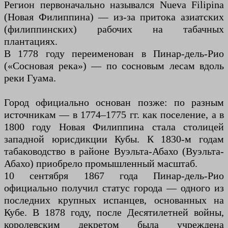
Регион первоначально назывался Nueva Filipina
(Новая Филиппина) — из-за притока азиатских
(филиппинских) рабочих на табачных
плантациях.
В 1778 году переименован в Пинар-дель-Рио
(«Сосновая река») — по сосновым лесам вдоль
реки Гуама.
Город официально основан позже: по разным
источникам — в 1774–1775 гг. как поселение, а в
1800 году Новая Филиппина стала столицей
западной юрисдикции Кубы. К 1830-м годам
табаководство в районе Вуэльта-Абахо (Вуэльта-
Абахо) приобрело промышленный масштаб.
10 сентября 1867 года Пинар-дель-Рио
официально получил статус города — одного из
последних крупных испанцев, основанных на
Кубе. В 1878 году, после Десятилетней войны,
королевским декретом была учреждена