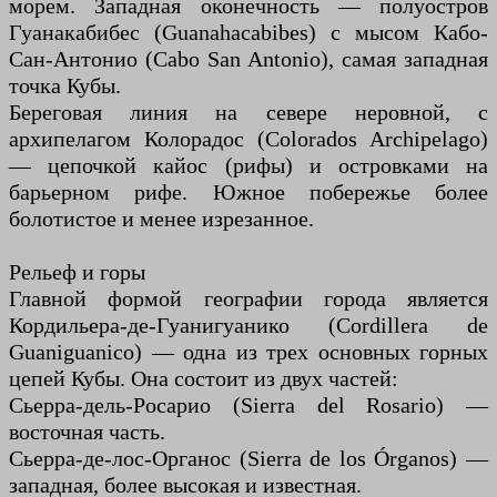
морем. Западная оконечность — полуостров
Гуанакабибес (Guanahacabibes) с мысом Кабо-
Сан-Антонио (Cabo San Antonio), самая западная
точка Кубы.
Береговая линия на севере неровной, с
архипелагом Колорадос (Colorados Archipelago)
— цепочкой кайос (рифы) и островками на
барьерном рифе. Южное побережье более
болотистое и менее изрезанное.
Рельеф и горы
Главной формой географии города является
Кордильера-де-Гуанигуанико (Cordillera de
Guaniguanico) — одна из трех основных горных
цепей Кубы. Она состоит из двух частей:
Сьерра-дель-Росарио (Sierra del Rosario) —
восточная часть.
Сьерра-де-лос-Органос (Sierra de los Órganos) —
западная, более высокая и известная.