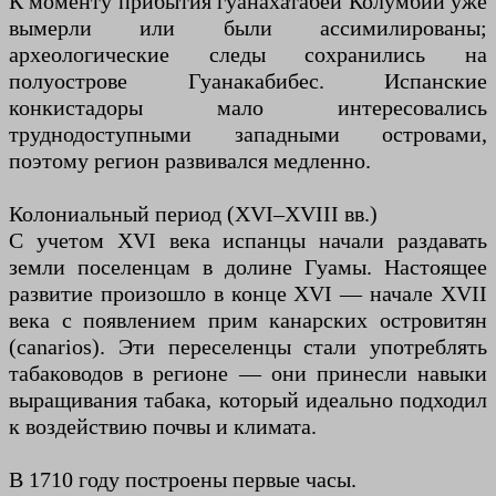
К моменту прибытия гуанахатабеи Колумбии уже
вымерли или были ассимилированы;
археологические следы сохранились на
полуострове Гуанакабибес. Испанские
конкистадоры мало интересовались
труднодоступными западными островами,
поэтому регион развивался медленно.
Колониальный период (XVI–XVIII вв.)
С учетом XVI века испанцы начали раздавать
земли поселенцам в долине Гуамы. Настоящее
развитие произошло в конце XVI — начале XVII
века с появлением прим канарских островитян
(canarios). Эти переселенцы стали употреблять
табаководов в регионе — они принесли навыки
выращивания табака, который идеально подходил
к воздействию почвы и климата.
В 1710 году построены первые часы.