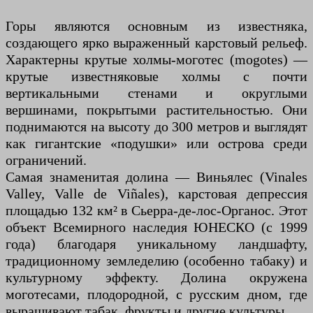
Горы являются основным из известняка,
создающего ярко выраженный карстовый рельеф.
Характерны крутые холмы-моготес (mogotes) —
крутые известняковые холмы с почти
вертикальными стенами и округлыми
вершинами, покрытыми растительностью. Они
поднимаются на высоту до 300 метров и выглядят
как гигантские «подушки» или острова среди
ограничений.
Самая знаменитая долина — Виньялес (Vinales
Valley, Valle de Viñales), карстовая депрессия
площадью 132 км² в Сьерра-де-лос-Органос. Этот
объект Всемирного наследия ЮНЕСКО (с 1999
года) благодаря уникальному ландшафту,
традиционному земледелию (особенно табаку) и
культурному эффекту. Долина окружена
моготесами, плодородной, с русским дном, где
выращивают табак, фрукты и другие культуры.