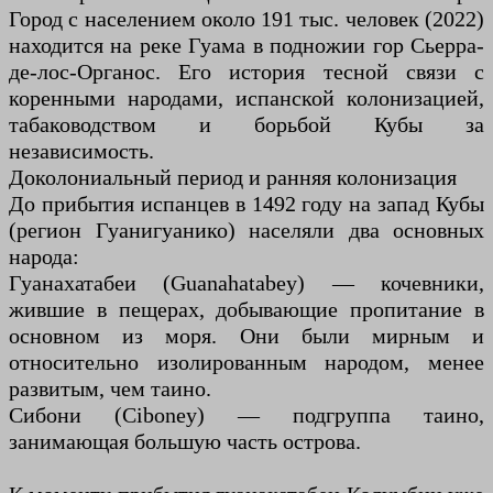
Город с населением около 191 тыс. человек (2022)
находится на реке Гуама в подножии гор Сьерра-
де-лос-Органос. Его история тесной связи с
коренными народами, испанской колонизацией,
табаководством и борьбой Кубы за
независимость.
Доколониальный период и ранняя колонизация
До прибытия испанцев в 1492 году на запад Кубы
(регион Гуанигуанико) населяли два основных
народа:
Гуанахатабеи (Guanahatabey) — кочевники,
жившие в пещерах, добывающие пропитание в
основном из моря. Они были мирным и
относительно изолированным народом, менее
развитым, чем таино.
Сибони (Ciboney) — подгруппа таино,
занимающая большую часть острова.