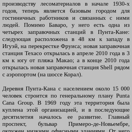
производству лесоматериалов в начале 1930-х
годов, теперь является базовым городом для
гостиничных работников и связанных с ними
людей. Помимо Баваро, у него есть одна из
четырех заправочных станций в Пунта-Кане:
следующая расположена в 48 км к западу в
Игуэй, на перекрестке Фруиса; новая заправочная
станция Texaco открылась в апреле 2010 года в 3
км к югу от пляжа Макао; а в конце 2010 года
открылась новая заправочная станция Shell рядом
с аэропортом (на шоссе Корал).
Деревня Пунта-Кана с населением около 15 000
человек строится по генеральному плану Punta
Cana Group. В 1969 году эта территория была
куплена этой организацией, и в последующие
десятилетия началось ее развитие. Главный
проспект, бульвар Примеро-де-Новьембре,
окружен низкими офисными зданиями. От него