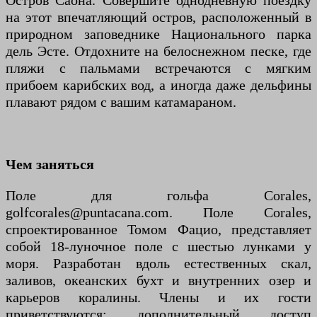
Остров Саона. Совершите однодневную поездку
на этот впечатляющий остров, расположенный в
природном заповеднике Национального парка
дель Эсте. Отдохните на белоснежном песке, где
пляжи с пальмами встречаются с мягким
прибоем карибских вод, а иногда даже дельфины
плавают рядом с вашим катамараном.
Чем заняться
Поле для гольфа Corales,
golfcorales@puntacana.com. Поле Corales,
спроектированное Томом Фацио, представляет
собой 18-луночное поле с шестью лунками у
моря. Разработан вдоль естественных скал,
заливов, океанских бухт и внутренних озер и
карьеров коралины. Члены и их гости
приветствуются; дополнительный доступ