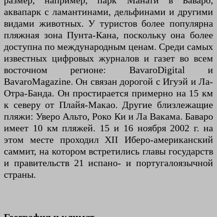
размер, например, парк Манати в Баваро,
аквапарк с ламантинами, дельфинами и другими
видами животных. У туристов более популярна
пляжная зона Пунта-Кана, поскольку она более
доступна по международным ценам. Среди самых
известных цифровых журналов и газет во всем
восточном регионе: BavaroDigital и
BavaroMagazine. Он связан дорогой с Игуэй и Ла-
Отра-Банда. Он простирается примерно на 15 км
к северу от Плайя-Макао. Другие близлежащие
пляжи: Уверо Альто, Роко Ки и Ла Вакама. Баваро
имеет 10 км пляжей. 15 и 16 ноября 2002 г. на
этом месте проходил XII Иберо-американский
саммит, на котором встретились главы государств
и правительств 21 испано- и португалоязычной
страны.