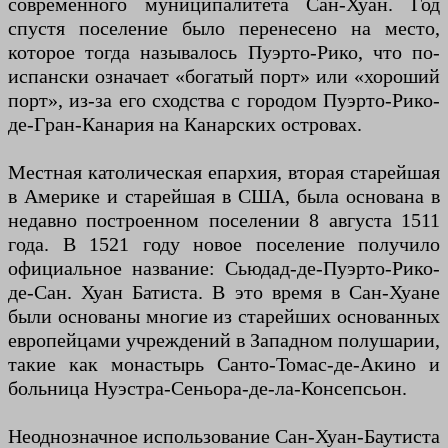
современного муниципалитета Сан-Хуан. Год
спустя поселение было перенесено на место,
которое тогда называлось Пуэрто-Рико, что по-
испански означает «богатый порт» или «хороший
порт», из-за его сходства с городом Пуэрто-Рико-
де-Гран-Канария на Канарских островах.
Местная католическая епархия, вторая старейшая
в Америке и старейшая в США, была основана в
недавно построенном поселении 8 августа 1511
года. В 1521 году новое поселение получило
официальное название: Сьюдад-де-Пуэрто-Рико-
де-Сан. Хуан Батиста. В это время в Сан-Хуане
были основаны многие из старейших основанных
европейцами учреждений в Западном полушарии,
такие как монастырь Санто-Томас-де-Акино и
больница Нуэстра-Сеньора-де-ла-Консепсьон.
Неоднозначное использование Сан-Хуан-Баутиста