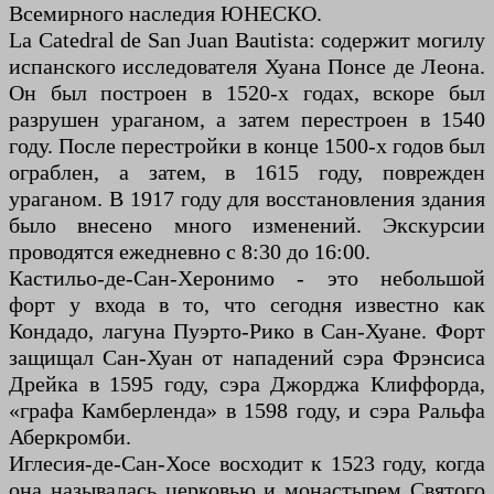
Всемирного наследия ЮНЕСКО.
La Catedral de San Juan Bautista: содержит могилу
испанского исследователя Хуана Понсе де Леона.
Он был построен в 1520-х годах, вскоре был
разрушен ураганом, а затем перестроен в 1540
году. После перестройки в конце 1500-х годов был
ограблен, а затем, в 1615 году, поврежден
ураганом. В 1917 году для восстановления здания
было внесено много изменений. Экскурсии
проводятся ежедневно с 8:30 до 16:00.
Кастильо-де-Сан-Херонимо - это небольшой
форт у входа в то, что сегодня известно как
Кондадо, лагуна Пуэрто-Рико в Сан-Хуане. Форт
защищал Сан-Хуан от нападений сэра Фрэнсиса
Дрейка в 1595 году, сэра Джорджа Клиффорда,
«графа Камберленда» в 1598 году, и сэра Ральфа
Аберкромби.
Иглесия-де-Сан-Хосе восходит к 1523 году, когда
она называлась церковью и монастырем Святого