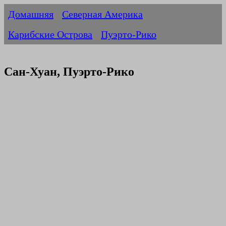
Домашняя
Северная Америка
Карибские Острова
Пуэрто-Рико
Сан-Хуан, Пуэрто-Рико