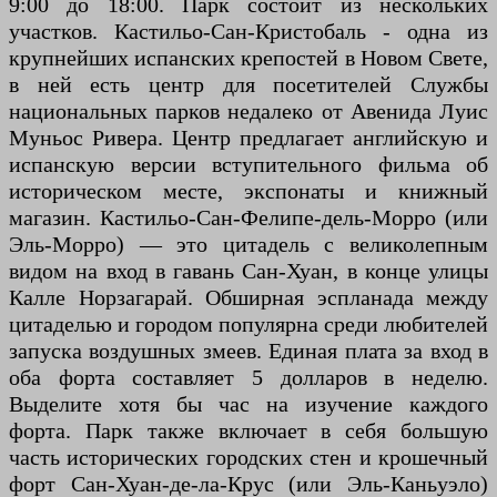
9:00 до 18:00. Парк состоит из нескольких
участков. Кастильо-Сан-Кристобаль - одна из
крупнейших испанских крепостей в Новом Свете,
в ней есть центр для посетителей Службы
национальных парков недалеко от Авенида Луис
Муньос Ривера. Центр предлагает английскую и
испанскую версии вступительного фильма об
историческом месте, экспонаты и книжный
магазин. Кастильо-Сан-Фелипе-дель-Морро (или
Эль-Морро) — это цитадель с великолепным
видом на вход в гавань Сан-Хуан, в конце улицы
Калле Норзагарай. Обширная эспланада между
цитаделью и городом популярна среди любителей
запуска воздушных змеев. Единая плата за вход в
оба форта составляет 5 долларов в неделю.
Выделите хотя бы час на изучение каждого
форта. Парк также включает в себя большую
часть исторических городских стен и крошечный
форт Сан-Хуан-де-ла-Крус (или Эль-Каньуэло)