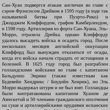
Сан-Хуан подвергся атакам англичан во главе с
сэром Фрэнсисом Дрейком в 1595 году (в ходе так
называемой битвы при Пуэрто-Рико) и
Джорджем Клиффордом, графом Камберлендом,
в 1598 году. Артиллерия из форта Сан-Хуана, Эль-
Морро, отразила Дрейка. однако Клиффорду
удалось высадить войска и осадить город. После
нескольких месяцев английской оккупации
Клиффорд был вынужден отказаться от осады,
когда его войска начали страдать от истощения и
болезней. В 1625 году город был разграблен
голландскими войсками во главе с капитаном
Бальдуино Энрико (также известным как
Будевейн Хендрикс / Боудойн Хенрик), но Эль
Морро выдержал штурм и не был взят. Голландцы
были контратакованы капитаном Хуаном де
Амескетой и 50 членами гражданского ополчения
на суше и артиллерийскими орудиями испанских