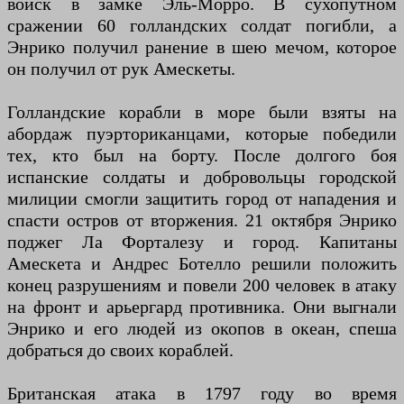
войск в замке Эль-Морро. В сухопутном
сражении 60 голландских солдат погибли, а
Энрико получил ранение в шею мечом, которое
он получил от рук Амескеты.
Голландские корабли в море были взяты на
абордаж пуэрториканцами, которые победили
тех, кто был на борту. После долгого боя
испанские солдаты и добровольцы городской
милиции смогли защитить город от нападения и
спасти остров от вторжения. 21 октября Энрико
поджег Ла Форталезу и город. Капитаны
Амескета и Андрес Ботелло решили положить
конец разрушениям и повели 200 человек в атаку
на фронт и арьергард противника. Они выгнали
Энрико и его людей из окопов в океан, спеша
добраться до своих кораблей.
Британская атака в 1797 году во время