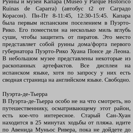
Руины и музей Капара (Museo y Parque Historico
Ruinas de Caparra) (автобус t2 от Саградо
Корасон). Пн-Пт 8-11:45, 12:30-15:45. Капара
была первым испанским поселением в Пуэрто-
Рико. Его поместили на несколько миль вглубь
суши, чтобы защитить от пиратов. Это место
представляет собой руины дома/форта первого
губернатора Пуэрто-Рико Хуана Понсе де Леона.
В небольшом музее представлены некоторые из
раскопанных артефактов. Все дисплеи на
испанском языке, хотя по запросу у них есть
сводная страница на английском языке. Свободно.
Пуэрта-де-Тьерра
В Пуэрта-де-Тьерра особо не на что смотреть, но
путешественнику, осматривающему этот район,
есть кое-что интересное. Старый Сан-Хуан
находится в 25 минутах ходьбы от пляжа. идите
по Авенида Муньос Ривера, пока не дойдете до