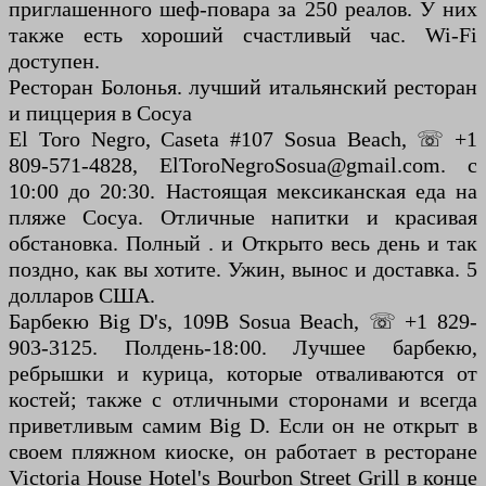
приглашенного шеф-повара за 250 реалов. У них
также есть хороший счастливый час. Wi-Fi
доступен.
Ресторан Болонья. лучший итальянский ресторан
и пиццерия в Сосуа
El Toro Negro, Caseta #107 Sosua Beach, ☏ +1
809-571-4828, ElToroNegroSosua@gmail.com. с
10:00 до 20:30. Настоящая мексиканская еда на
пляже Сосуа. Отличные напитки и красивая
обстановка. Полный . и Открыто весь день и так
поздно, как вы хотите. Ужин, вынос и доставка. 5
долларов США.
Барбекю Big D's, 109B Sosua Beach, ☏ +1 829-
903-3125. Полдень-18:00. Лучшее барбекю,
ребрышки и курица, которые отваливаются от
костей; также с отличными сторонами и всегда
приветливым самим Big D. Если он не открыт в
своем пляжном киоске, он работает в ресторане
Victoria House Hotel's Bourbon Street Grill в конце