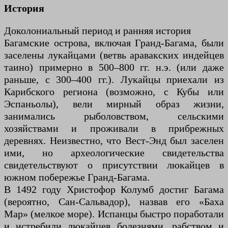
История
Доколониальный период и ранняя история
Багамские острова, включая Гранд-Багама, были
заселены лукайцами (ветвь аравакских индейцев
таино) примерно в 500–800 гг. н.э. (или даже
раньше, с 300–400 гг.). Лукайцы приехали из
Карибского региона (возможно, с Кубы или
Эспаньолы), вели мирный образ жизни,
занимались рыболовством, сельскими
хозяйствами и проживали в прибрежных
деревнях. Неизвестно, что Вест-Энд был заселен
ими, но археологические свидетельства
свидетельствуют о присутствии люкайцев в
южном побережье Гранд-Багама.
В 1492 году Христофор Колумб достиг Багама
(вероятно, Сан-Сальвадор), назвав его «Баха
Мар» (мелкое море). Испанцы быстро поработали
и истребили люкайцев болезнями, рабством и