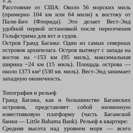
з. д.
Расстояние от США: Около 56 морских миль
(примерно 104 км или 64 мили) к востоку от
Палм-Бич (Флорида). Это делает Вест-Энд
удобной первой остановкой после пересечения
Гольфстрима для яхт и судов.
Остров Гранд Багама: Один из самых северных
островов архипелага. Остров вытянут с запада на
восток на ~153 км (95 миль), максимальная
ширина ~24 км (15 миль). Площадь острова —
около 1373 км² (530 кв. миль). Вест-Энд занимает
западную оконечность.
Топография и рельеф
Гранд Багама, как и большинство Багамских
островов, представляет собой низменную
известняковую платформу (часть Багамской
банки — Little Bahama Bank). Рельеф в квартире:
Средняя высота над уровнем моря — всего