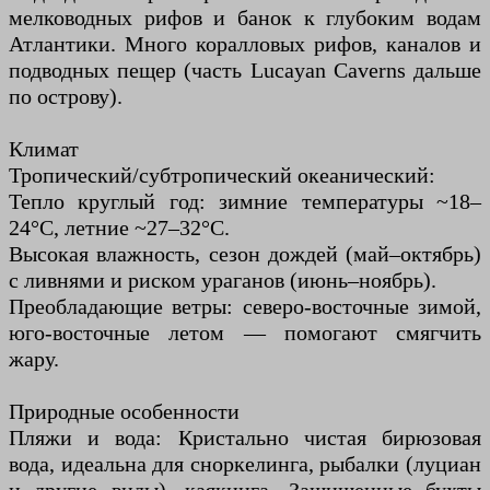
мелководных рифов и банок к глубоким водам
Атлантики. Много коралловых рифов, каналов и
подводных пещер (часть Lucayan Caverns дальше
по острову).
Климат
Тропический/субтропический океанический:
Тепло круглый год: зимние температуры ~18–
24°С, летние ~27–32°С.
Высокая влажность, сезон дождей (май–октябрь)
с ливнями и риском ураганов (июнь–ноябрь).
Преобладающие ветры: северо-восточные зимой,
юго-восточные летом — помогают смягчить
жару.
Природные особенности
Пляжи и вода: Кристально чистая бирюзовая
вода, идеальна для сноркелинга, рыбалки (луциан