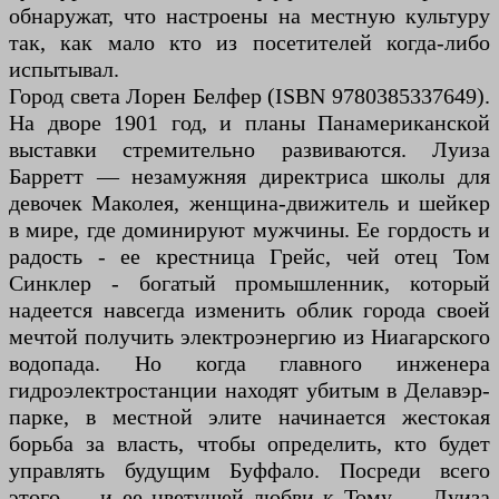
обнаружат, что настроены на местную культуру
так, как мало кто из посетителей когда-либо
испытывал.
Город света Лорен Белфер (ISBN 9780385337649).
На дворе 1901 год, и планы Панамериканской
выставки стремительно развиваются. Луиза
Барретт — незамужняя директриса школы для
девочек Маколея, женщина-движитель и шейкер
в мире, где доминируют мужчины. Ее гордость и
радость - ее крестница Грейс, чей отец Том
Синклер - богатый промышленник, который
надеется навсегда изменить облик города своей
мечтой получить электроэнергию из Ниагарского
водопада. Но когда главного инженера
гидроэлектростанции находят убитым в Делавэр-
парке, в местной элите начинается жестокая
борьба за власть, чтобы определить, кто будет
управлять будущим Буффало. Посреди всего
этого — и ее цветущей любви к Тому — Луиза