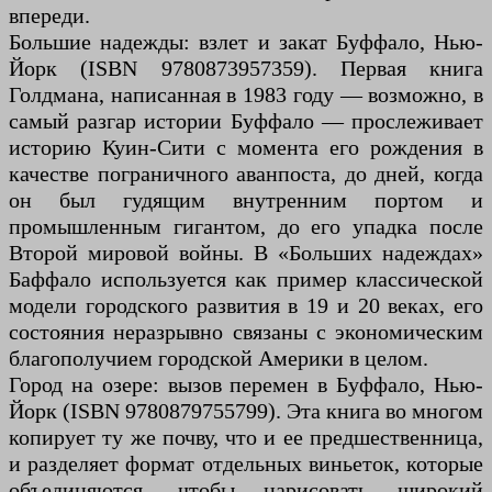
впереди.
Большие надежды: взлет и закат Буффало, Нью-
Йорк (ISBN 9780873957359). Первая книга
Голдмана, написанная в 1983 году — возможно, в
самый разгар истории Буффало — прослеживает
историю Куин-Сити с момента его рождения в
качестве пограничного аванпоста, до дней, когда
он был гудящим внутренним портом и
промышленным гигантом, до его упадка после
Второй мировой войны. В «Больших надеждах»
Баффало используется как пример классической
модели городского развития в 19 и 20 веках, его
состояния неразрывно связаны с экономическим
благополучием городской Америки в целом.
Город на озере: вызов перемен в Буффало, Нью-
Йорк (ISBN 9780879755799). Эта книга во многом
копирует ту же почву, что и ее предшественница,
и разделяет формат отдельных виньеток, которые
объединяются, чтобы нарисовать широкий