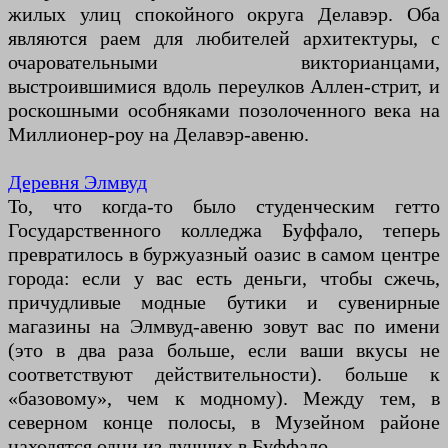
жилых улиц спокойного округа Делавэр. Оба
являются раем для любителей архитектуры, с
очаровательными викторианцами,
выстроившимися вдоль переулков Аллен-стрит, и
роскошными особняками позолоченного века на
Миллионер-роу на Делавэр-авеню.
Деревня Элмвуд
То, что когда-то было студенческим гетто
Государственного колледжа Буффало, теперь
превратилось в буржуазный оазис в самом центре
города: если у вас есть деньги, чтобы сжечь,
причудливые модные бутики и сувенирные
магазины на Элмвуд-авеню зовут вас по имени
(это в два раза больше, если ваши вкусы не
соответствуют действительности). больше к
«базовому», чем к модному). Между тем, в
северном конце полосы, в Музейном районе
находятся одни из лучших в Буффало.