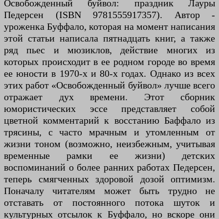
Освобожденный буйвол: праздник Лауры
Педерсен (ISBN 9781555917357). Автор -
уроженка Буффало, которая на момент написания
этой статьи написала пятнадцать книг, а также
ряд пьес и мюзиклов, действие многих из
которых происходит в ее родном городе во время
ее юности в 1970-х и 80-х годах. Однако из всех
этих работ «Освобожденный буйвол» лучше всего
отражает дух времени. Этот сборник
юмористических эссе представляет собой
цветной комментарий к восстанию Баффало из
трясины, с часто мрачным и утомленным от
жизни тоном (возможно, неизбежным, учитывая
временные рамки ее жизни) детских
воспоминаний о более ранних работах Педерсен,
теперь смягченных здоровой дозой оптимизм.
Поначалу читателям может быть трудно не
отставать от постоянного потока шуток и
культурных отсылок к Буффало, но вскоре они