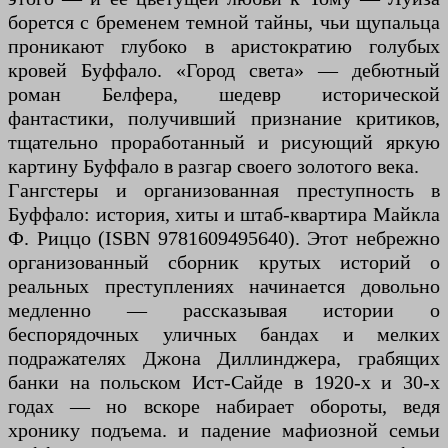
борется с бременем темной тайны, чьи щупальца
проникают глубоко в аристократию голубых
кровей Буффало. «Город света» — дебютный
роман Белфера, шедевр исторической
фантастики, получивший признание критиков,
тщательно проработанный и рисующий яркую
картину Буффало в разгар своего золотого века.
Гангстеры и организованная преступность в
Буффало: история, хиты и штаб-квартира Майкла
Ф. Риццо (ISBN 9781609495640). Этот небрежно
организованный сборник крутых историй о
реальных преступлениях начинается довольно
медленно — рассказывая истории о
беспорядочных уличных бандах и мелких
подражателях Джона Диллинджера, грабящих
банки на польском Ист-Сайде в 1920-х и 30-х
годах — но вскоре набирает обороты, ведя
хронику подъема. и падение мафиозной семьи