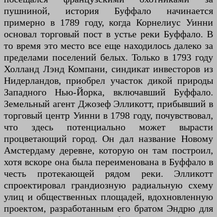
пушниной, история Буффало начинается
примерно в 1789 году, когда Корнелиус Уинни
основал торговый пост в устье реки Буффало. В
то время это место все еще находилось далеко за
пределами поселений белых. Только в 1793 году
Холланд Лэнд Компани, синдикат инвесторов из
Нидерландов, приобрел участок дикой природы
Западного Нью-Йорка, включавший Буффало.
Земельный агент Джозеф Элликотт, прибывший в
торговый центр Уинни в 1798 году, почувствовал,
что здесь потенциально может вырасти
процветающий город. Он дал название Новому
Амстердаму деревне, которую он там построил,
хотя вскоре она была переименована в Буффало в
честь протекающей рядом реки. Элликотт
спроектировал грандиозную радиальную схему
улиц и общественных площадей, вдохновленную
проектом, разработанным его братом Эндрю для