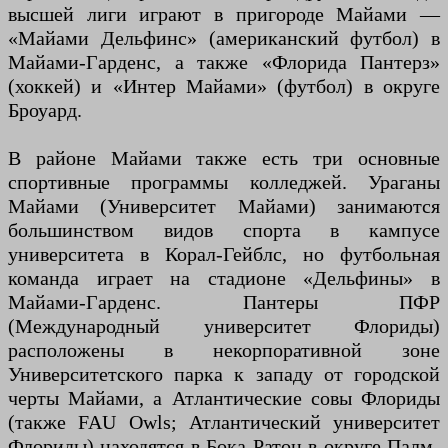
высшей лиги играют в пригороде Майами —
«Майами Дельфинс» (американский футбол) в
Майами-Гарденс, а также «Флорида Пантерз»
(хоккей) и «Интер Майами» (футбол) в округе
Броуард.
В районе Майами также есть три основные
спортивные программы колледжей. Ураганы
Майами (Университет Майами) занимаются
большинством видов спорта в кампусе
университета в Корал-Гейблс, но футбольная
команда играет на стадионе «Дельфины» в
Майами-Гарденс. Пантеры ПФР
(Международный университет Флориды)
расположены в некорпоративной зоне
Университетского парка к западу от городской
черты Майами, а Атлантические совы Флориды
(также FAU Owls; Атлантический университет
Флориды) находятся в Бока-Ратон в округе Палм-