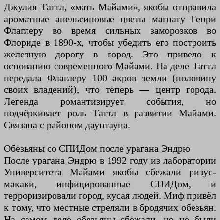
Джулия Таттл, «мать Майами», якобы отправила
ароматные апельсиновые цветы магнату Генри
Флаглеру во время сильных заморозков во
Флориде в 1890-х, чтобы убедить его построить
железную дорогу в город. Это привело к
основанию современного Майами. На деле Таттл
передала Флаглеру 100 акров земли (половину
своих владений), что теперь — центр города.
Легенда романтизирует события, но
подчёркивает роль Таттл в развитии Майами.
Связана с районом даунтауна.
Обезьяны со СПИДом после урагана Эндрю
После урагана Эндрю в 1992 году из лаборатории
Университета Майами якобы сбежали ризус-
макаки, инфицированные СПИДом, и
терроризировали город, кусая людей. Миф привёл
к тому, что местные стреляли в бродячих обезьян.
На самом деле обезьяны сбежали, но не были