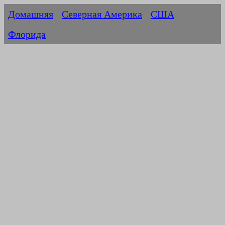
Домашняя
Северная Америка
США
Флорида