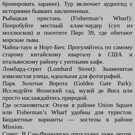
бронировать заранее). Тур включает аудиогид с
историями бывших заключенных.
Рыбацкая пристань (Fisherman’s Wharf):
Попробуйте местный клам-чаудер (суп из
моллюсков) и посетите Пирс 39, где обитают
морские львы.
Чайна-таун и Норт-Бич: Прогуляйтесь по самому
старому китайскому кварталу в США и
итальянскому району с уютными кафе.
Ломбард-стрит (Lombard Street): Знаменитая
извилистая улица, идеальная для фотографий.
Парк Золотые Ворота (Golden Gate Park):
Исследуйте Японский сад, музей де Янга или
просто наслаждайтесь природой.
Где остановиться: Отели в районе Union Square
или Fisherman’s Wharf удобны для туристов.
Бюджетные варианты — хостелы в районе
Mission.
Совет: В Сан-Франциско прохладно даже летом,