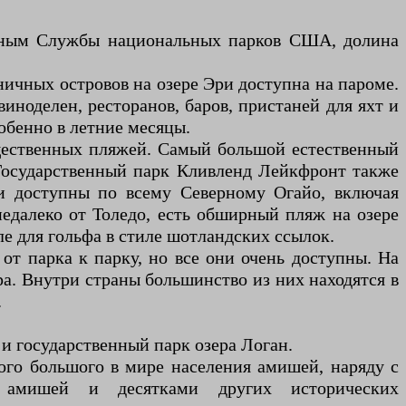
нным Службы национальных парков США, долина
ничных островов на озере Эри доступна на пароме.
иноделен, ресторанов, баров, пристаней для яхт и
обенно в летние месяцы.
щественных пляжей. Самый большой естественный
 Государственный парк Кливленд Лейкфронт также
и доступны по всему Северному Огайо, включая
недалеко от Толедо, есть обширный пляж на озере
е для гольфа в стиле шотландских ссылок.
от парка к парку, но все они очень доступны. На
ра. Внутри страны большинство из них находятся в
.
и государственный парк озера Логан.
ого большого в мире населения амишей, наряду с
 амишей и десятками других исторических