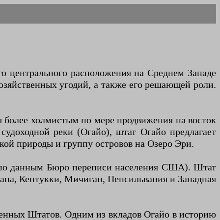
его центрального расположения на Среднем Западе
озяйственных угодий, а также его решающей роли.
ся более холмистым по мере продвижения на восток
судоходной реки (Огайо), штат Огайо предлагает
кой природы и группу островов на Озеро Эри.
ду по данным Бюро переписи населения США). Штат
иана, Кентукки, Мичиган, Пенсильвания и Западная
ненных Штатов. Одним из вкладов Огайо в историю