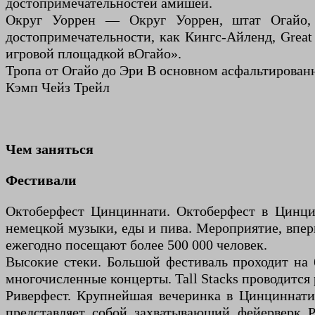
достопримечательностей амишей.
Округ Уоррен — Округ Уоррен, штат Огайо, 
достопримечательности, как Кингс-Айленд, Great
игровой площадкой в ​​​​Огайо».
Тропа от Огайо до Эри В основном асфальтированн
Кэмп Чейз Трейл
Чем заняться
Фестивали
Октоберфест Цинциннати. Октоберфест в Цинцин
немецкой музыки, еды и пива. Мероприятие, впер
ежегодно посещают более 500 000 человек.
Высокие стеки. Большой фестиваль проходит на 
многочисленные концерты. Tall Stacks проводится р
Риверфест. Крупнейшая вечеринка в Цинциннати
представляет собой захватывающий фейерверк 