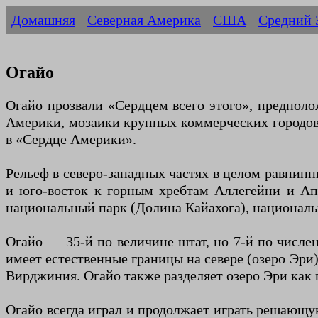
Домашняя
Северная Америка
США
Средний 
Огайо
Огайо прозвали «Сердцем всего этого», предполо
Америки, мозаики крупных коммерческих городов,
в «Сердце Америки».
Рельеф в северо-западных частях в целом равнинн
и юго-восток к горным хребтам Аллегейни и Апп
национальный парк (Долина Кайахога), националь
Огайо — 35-й по величине штат, но 7-й по числе
имеет естественные границы на севере (озеро Эри
Вирджиния. Огайо также разделяет озеро Эри как
Огайо всегда играл и продолжает играть решающу