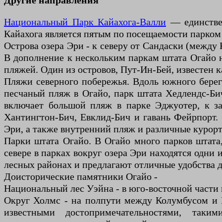
Другие направления
Национальный Парк Кайахога-Валли
— единстве
Кайахога является пятым по посещаемости парком
Острова озера Эри - к северу от Сандаски (между
В дополнение к нескольким паркам штата Огайо на
пляжей. Один из островов, Пут-Ин-Бей, известен 
Пляжи северного побережья. Вдоль южного бере
песчаный пляж в Огайо, парк штата Хедлендс-Би
включает большой пляж в парке Эджуотер, к з
Хантингтон-Бич, Евклид-Бич и гавань Фейрпорт. 
Эри, а также внутренний пляж и различные курорт
Парки штата Огайо. В Огайо много парков штата,
севере в парках вокруг озера Эри находятся одни
лесных районах и предлагают отличные удобства 
Доисторические памятники Огайо -
Национальный лес Уэйна - в юго-восточной части
Округ Холмс - на полпути между Колумбусом и К
известными достопримечательностями, та