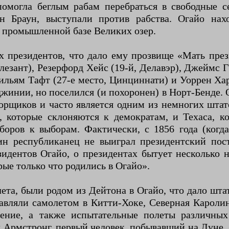
 помогла беглым рабам перебраться в свободные 
 Браун, выступали против рабства. Огайо нах
и промышленной базе Великих озер.
х президентов, что дало ему прозвище «Мать пр
лезант), Резерфорд Хейс (19-й, Делавэр), Джеймс
ильям Тафт (27-е место, Цинциннати) и Уоррен Ха
джинии, но поселился (и похоронен) в Норт-Бенде.
орщиков и часто является одним из немногих штат
которые склоняются к демократам, и Техаса, ко
оров к выборам. Фактически, с 1856 года (когд
ин республиканец не выиграл президентский пост
идентов Огайо, о президентах бытует несколько 
ые только что родились в Огайо».
лета, были родом из Дейтона в Огайо, что дало шт
авляли самолетом в Китти-Хоке, Северная Каролин
ление, а также испытательные полеты различны
 Армстронг, первый человек, побывавший на Луне