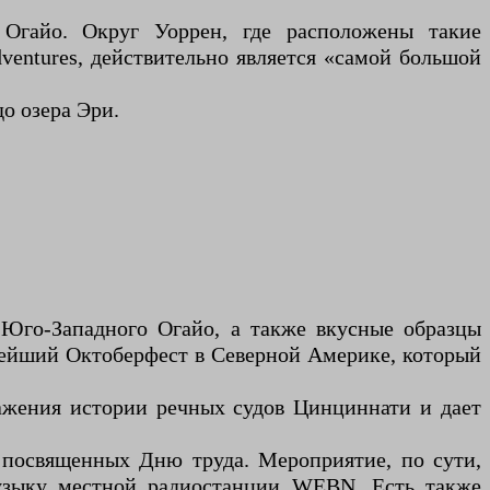
Огайо. Округ Уоррен, где расположены такие
ventures, действительно является «самой большой
о озера Эри.
 Юго-Западного Огайо, а также вкусные образцы
пнейший Октоберфест в Северной Америке, который
важения истории речных судов Цинциннати и дает
 посвященных Дню труда. Мероприятие, по сути,
музыку местной радиостанции WEBN. Есть также