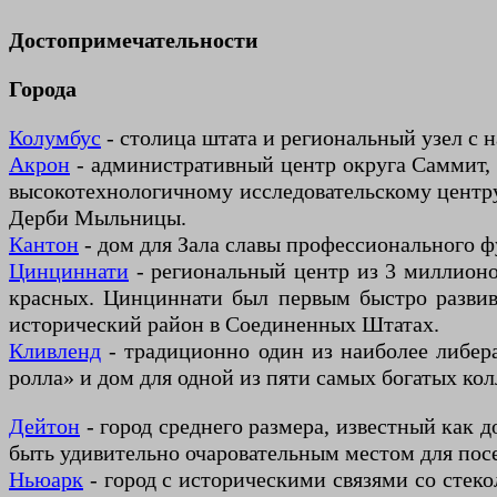
Достопримечательности
Города
Колумбус
- столица штата и региональный узел с 
Акрон
- административный центр округа Саммит, 
высокотехнологичному исследовательскому центру
Дерби Мыльницы.
Кантон
- дом для Зала славы профессионального 
Цинциннати
- региональный центр из 3 миллионо
красных. Цинциннати был первым быстро разви
исторический район в Соединенных Штатах.
Кливленд
- традиционно один из наиболее либер
ролла» и дом для одной из пяти самых богатых к
Дейтон
- город среднего размера, известный как 
быть удивительно очаровательным местом для пос
Ньюарк
- город с историческими связями со стек