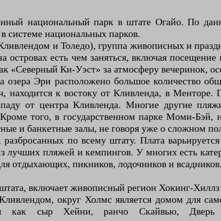
нный национальный парк в штате Огайо. По да
 в системе национальных парков.
 Кливлендом и Толедо), группа живописных и празд
 островах есть чем заняться, включая посещение в
как «Северный Ки-Уэст» за атмосферу вечеринок, ос
га озера Эри расположено большое количество об
ч, находится к востоку от Кливленда, в Менторе.
ападу от центра Кливленда. Многие другие пляж
Кроме того, в государственном парке Моми-Бэй, 
ные и банкетные залы, не говоря уже о сложном пол
 разбросанных по всему штату. Плата варьируется 
 из лучших пляжей и кемпингов. У многих есть кате
для отдыхающих, пикников, лодочников и всадников
 штата, включает живописный регион Хокинг-Хиллз 
ливлендом, округ Холмс является домом для сам
кими как сыр Хейни, ранчо Скайвью, Дверь