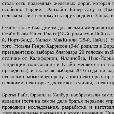
стала сеть подземных железных дорог, которая
особенно Гарриет Элизабет Бичер-Стоу и Джон
сельскохозяйственному сектору Среднего Запада 
Огайо также был домом для восьми американски
Огайо были Улисс Грант (18-й, родился в Пойнт-П
й, Норт-Бенд), Уильям МакКинли (25-й, Найлз), У
того, Уильям Генри Харрисон (9-й) родился в Вир
президентских выборах благодаря 20 голосам выб
отличие от Калифорнии, Иллинойса, Нью-Йорка, 
тенденции голосования в Огайо меняются от выб
президента) и включая выборы 2016 года ни од
несколько забывчивую репутацию некоторых през
великими, некоторые достигают величия, а некотор
Братья Райт, Орвилл и Уилбур, изобретатели само
авиации (хотя на самом деле братья первыми упр
проводили исследования, разработки и изготов
дополнительные претензии к этому прозвищу. Нил