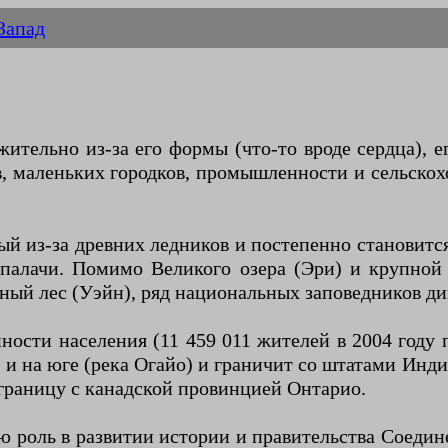
Запад
жительно из-за его формы (что-то вроде сердца), 
 маленьких городков, промышленности и сельскох
ый из-за древних ледников и постепенно становит
алачи. Помимо Великого озера (Эри) и крупной 
ный лес (Уэйн), ряд национальных заповедников ди
нности населения (11 459 011 жителей в 2004 го
) и на юге (река Огайо) и граничит со штатами Инд
 границу с канадской провинцией Онтарио.
ю роль в развитии истории и правительства Соеди