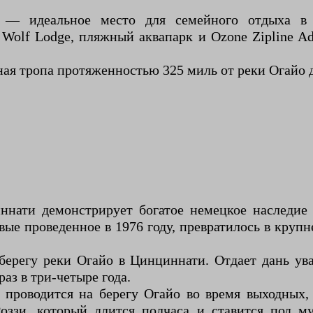
— идеальное место для семейного отдыха в 
 Wolf Lodge, пляжный аквапарк и Ozone Zipline Ad
ая тропа протяженностью 325 миль от реки Огайо д
нати демонстрирует богатое немецкое наследие
вые проведенное в 1976 году, превратилось в кру
берегу реки Огайо в Цинциннати. Отдает дань у
аз в три-четыре года.
 проводится на берегу Огайо во время выходных,
Роззи, который длится полчаса и ставится под 