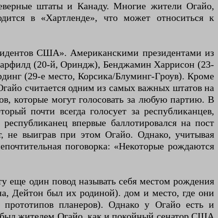
северные штаты и Канаду. Многие жители Огайо,
одится в «Хартленде», что может относиться к
езидентов США». Американскими президентами из
 Гарфилд (20-й, Ориндж), Бенджамин Харрисон (23-
рдинг (29-е место, Корсика/Блуминг-Гроув). Кроме
 Огайо считается одним из самых важных штатов на
ов, которые могут голосовать за любую партию. В
торый почти всегда голосует за республиканцев,
а республиканец впервые баллотировался на пост
, не выиграв при этом Огайо. Однако, учитывая
непочтительная поговорка: «Некоторые рождаются
ату еще один повод называть себя местом рождения
а, Дейтон был их родиной). дом и место, где они
х прототипов планеров). Однако у Огайо есть и
, был жителем Огайо, как и покойный сенатор США