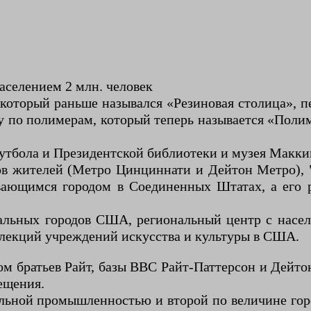
населением 2 млн. человек
который раньше назывался «Резиновая столица», п
 по полимерам, который теперь называется «Поли
футбола и Президентской библиотеки и музея Макк
в жителей (Метро Цинциннати и Дейтон Метро), "
вающимся городом в Соединенных Штатах, а его 
альных городов США, региональный центр с насел
оллекций учреждений искусства и культуры в США.
дом братьев Райт, базы ВВС Райт-Паттерсон и Дейт
ещения.
ольной промышленностью и второй по величине горо