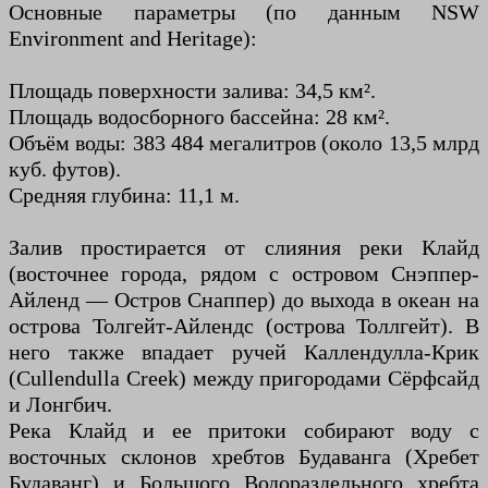
Основные параметры (по данным NSW
Environment and Heritage):
Площадь поверхности залива: 34,5 км².
Площадь водосборного бассейна: 28 км².
Объём воды: 383 484 мегалитров (около 13,5 млрд
куб. футов).
Средняя глубина: 11,1 м.
Залив простирается от слияния реки Клайд
(восточнее города, рядом с островом Снэппер-
Айленд — Остров Снаппер) до выхода в океан на
острова Толгейт-Айлендс (острова Толлгейт). В
него также впадает ручей Каллендулла-Крик
(Cullendulla Creek) между пригородами Сёрфсайд
и Лонгбич.
Река Клайд и ее притоки собирают воду с
восточных склонов хребтов Будаванга (Хребет
Будаванг) и Большого Водораздельного хребта