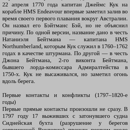
22 апреля 1770 года капитан Джеймс Кук на
корабле HMS Endeavour впервые заметил залив во
время своего первого плавания вокруг Австралии.
Он назвал его Бэйтманс Бэй, но не объяснил
причину. По одной версии, название дано в честь
Натаниэля Бейтмана — капитана HMS
Northumberland, которым Кук служил в 1760–1762
годах в качестве штурмана. По другой — в честь
Джона Бейтмана, 2-го виконта Бейтмана,
бывшего лорда-комиссара Адмиралтейства в
1750-х. Кук не высаживался, но заметил огонь
вдоль берега.
Первые контакты и конфликты (1797–1820-е
годы)
Первые прямые контакты произошли не сразу. В
1797 году 17 выживших с затонувшего судна
Сиднейская бухта (разрушение у берегов
современной Виктории) прошли пешком около