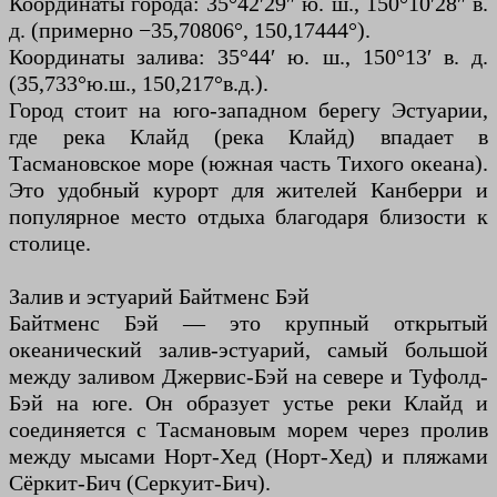
Координаты города: 35°42′29″ ю. ш., 150°10′28″ в.
д. (примерно −35,70806°, 150,17444°).
Координаты залива: 35°44′ ю. ш., 150°13′ в. д.
(35,733°ю.ш., 150,217°в.д.).
Город стоит на юго-западном берегу Эстуарии,
где река Клайд (река Клайд) впадает в
Тасмановское море (южная часть Тихого океана).
Это удобный курорт для жителей Канберри и
популярное место отдыха благодаря близости к
столице.
Залив и эстуарий Байтменс Бэй
Байтменс Бэй — это крупный открытый
океанический залив-эстуарий, самый большой
между заливом Джервис-Бэй на севере и Туфолд-
Бэй на юге. Он образует устье реки Клайд и
соединяется с Тасмановым морем через пролив
между мысами Норт-Хед (Норт-Хед) и пляжами
Сёркит-Бич (Серкуит-Бич).