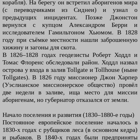
корабля). На берегу он встретил аборигенов мира
(с переводчиками из Сиднеи) и узнал о
предыдущих инцидентах. Позже Джонстон
вернулся с купцом Александром Берри и
исследователем Гамильтоном Хьюмом. В 1828
году при съёмке местности нашли заброшенную
хижину и загоны для скота.
В 1826–1828 годах геодезисты Роберт Ходдл и
Томас Флоренс обследовали район. Ходдл назвал
острова у входа в залив Tollgate и Tollhouse (ныне
Tollgates). В 1826 году миссионер Джон Харпер
(Уэслианское миссионерское общество) провёл
две недели в заливе, ища место для миссии
аборигенам, но губернатор отказался от земли.
Начало поселения и развития (1830–1880-е годы)
Постоянное европейское поселение началось в
1830-х годах с рубщиков леса (в основном кедра)
и рыбаков. В 1840-х годах были предприняты