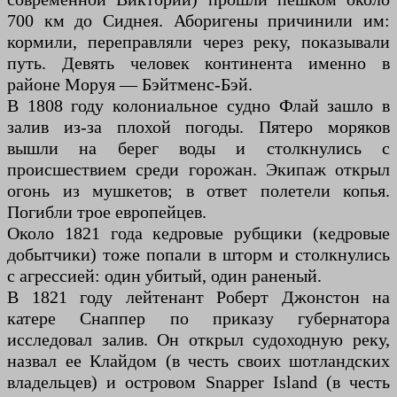
700 км до Сиднея. Аборигены причинили им:
кормили, переправляли через реку, показывали
путь. Девять человек континента именно в
районе Моруя — Бэйтменс-Бэй.
В 1808 году колониальное судно Флай зашло в
залив из-за плохой погоды. Пятеро моряков
вышли на берег воды и столкнулись с
происшествием среди горожан. Экипаж открыл
огонь из мушкетов; в ответ полетели копья.
Погибли трое европейцев.
Около 1821 года кедровые рубщики (кедровые
добытчики) тоже попали в шторм и столкнулись
с агрессией: один убитый, один раненый.
В 1821 году лейтенант Роберт Джонстон на
катере Снаппер по приказу губернатора
исследовал залив. Он открыл судоходную реку,
назвал ее Клайдом (в честь своих шотландских
владельцев) и островом Snapper Island (в честь