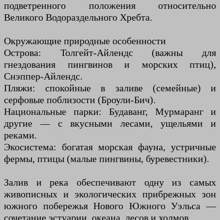
подветренного положения относительно
Великого Водораздельного Хребта.
Окружающие природные особенности
Острова: Толгейт-Айлендс (важны для
гнездования пингвинов и морских птиц),
Снэппер-Айлендс.
Пляжи: спокойные в заливе (семейные) и
серфовые поблизости (Броули-Бич).
Национальные парки: Будаванг, Мурмаранг и
другие — с вкусными лесами, ущельями и
реками.
Экосистема: богатая морская фауна, устричные
фермы, птицы (малые пингвины, буревестники).
Залив и река обеспечивают одну из самых
живописных и экологических прибрежных зон
южного побережья Нового Южного Уэльса —
сочетание эстуарии, океана, лесов и холмов.