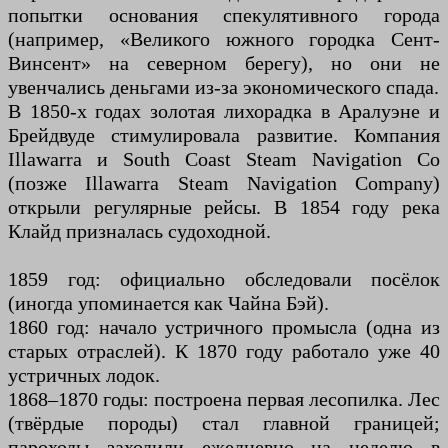
попытки основания спекулятивного города
(например, «Великого южного городка Сент-
Винсент» на северном берегу), но они не
увенчались деньгами из-за экономического спада.
В 1850-х годах золотая лихорадка в Аралуэне и
Брейдвуде стимулировала развитие. Компания
Illawarra и South Coast Steam Navigation Co
(позже Illawarra Steam Navigation Company)
открыли регулярные рейсы. В 1854 году река
Клайд призналась судоходной.
1859 год: официально обследовали посёлок
(иногда упоминается как Чайна Бэй).
1860 год: начало устричного промысла (одна из
старых отраслей). К 1870 году работало уже 40
устричных лодок.
1868–1870 годы: построена первая лесопилка. Лес
(твёрдые породы) стал главной границей;
пароходы заходили ежедневно на неделю в