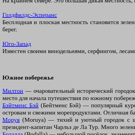
На крайнем севере. Это большая дикая местность,
Голдфилдс-Эсперанс
Бесплодная и плоская местность становится зеле
берег.
Юго-Запад
Известен своими винодельнями, серфингом, леса
Южное побережье
Милтон
— очаровательный исторический городок 
место для начала путешествия по южному побере
Бэйтменс Бэй
(Бейтменс Бэй) — популярный куро
островам и свежими морепродуктами. Отличная ба
Моруя
(Moruya) — тихий и уютный городок с ш
президент-капитан Чарльз де Ла Тур. Много зелен
Бодалла
(Bodalla) — небольшой посёлок, знамени