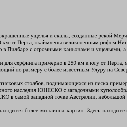
окрашенные ущелья и скалы, созданные рекой Мерч
0 км от Перта, окаймлены великолепным рифом Нин
о в Пилбаре с огромными каньонами и ущельями, 
н для серфинга примерно в 250 км к югу от Перта, 
щий по размеру с более известным Улуру на Север
няковых столбов, поднимающихся из песка примерно
рного наследия ЮНЕСКО с загадочными куполообра
О в самой западной точке Австралии, небольшой 
аходится более миллиона картин. Здесь находитс