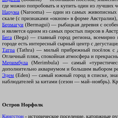
где можно попробовать и купить один из лучших ч
Нарума
(Narooma) — один из самых живописных г
скале (с признаками «окном» в форме Австралии)
Бермагуи
(Bermagui) — рыбацкая деревня с особе
и является одним из самых простых пирсов в Авст
Бега
(Bega) — главный город региона, всемирно 
городе есть интересный сырный центр с дегустаци
Татра
(Tathra) — милый прибрежный посёлок с д
Отличный пляж, спокойная атмосфера и прекрасн
Меримбула
(Merimbula) — самый «туристичес
дополнительно аквариумом и большим выбором рес
Эдем
(Eden) — самый южный город в списке, зна
наблюдателей за китами (сезон — май–ноябрь). Кр
Остров Норфолк
Кингстон
- историческое поселение, каторжные р