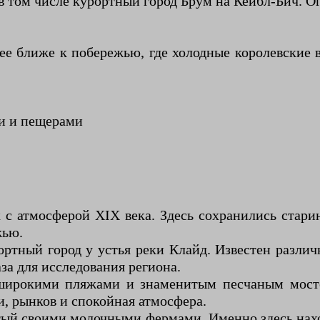
 в том числе курортный город Брум на Кейбл-Бич. 
нее ближе к побережью, где холодные королевские
ми и пещерами
с атмосферой XIX века. Здесь сохранились старин
жью.
ртный город у устья реки Клайд. Известен разли
за для исследования региона.
ирокими пляжами и знаменитым песчаным мостом
и, рынков и спокойная атмосфера.
тый своими молочными фермами. Именно здесь нахо