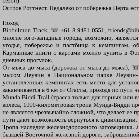
сезон).
Остров Роттнест. Недалеко от побережья Перта ест
Поход
Bibbulmun Track, ☏ +61 8 9481 0551, friends@bib
многие юго-западные города, возможно, является
угодья, побережье и пастбища к кемпингам, о
Карманные книги с картами можно купить в Фонд
дневных прогулок.
От мыса до мыса (дорожка от мыса до мыса), ☏ 
мысом Леувин в Национальном парке Леувин-Н
установленных кемпингах есть место для установ
заканчивается в 6 км от Огасты, проходя по пути ч
Munda Biddi Trail (трасса только для горных или 
колеса, 1000-километровая тропа Мунда-Бидди про
не является чрезвычайно сложной, что делает ее п
пути дают возможность вернуться к цивилизации.
Тропа наследия железнодорожного заповедника. Л
бывшей Восточной железной дороги, заброшенной