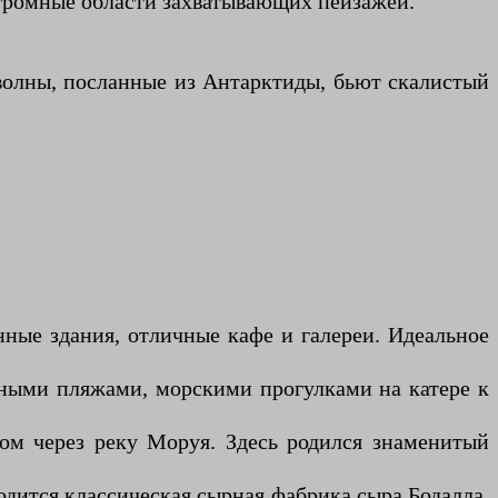
Огромные области захватывающих пейзажей.
 волны, посланные из Антарктиды, бьют скалистый
ные здания, отличные кафе и галереи. Идеальное
чными пляжами, морскими прогулками на катере к
 через реку Моруя. Здесь родился знаменитый
дится классическая сырная фабрика сыра Бодалла,