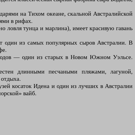
арями на Тихом океане, скальной Австралийской
ями в рифах.
о ловля тунца и марлина), имеет красивую гавань
ят один из самых популярных сыров Австралии. В
фе.
годов — один из старых в Новом Южном Уэльсе.
естен длинными песчаными пляжами, лагуной,
 отдыха.
зей косаток Идена и один из лучших в Австралии
орской» вайб.