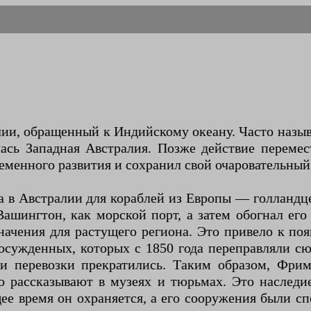
и, обращенный к Индийскому океану. Часто назыв
сь Западная Австралия. Позже действие перемест
еменного развития и сохранил свой очаровательный
в Австралии для кораблей из Европы — голландцев 
Вашингтон, как морской порт, а затем обогнал ег
начения для растущего региона. Это привело к по
осужденных, которых с 1850 года переправляли с
ии перевозки прекратились. Таким образом, Фри
рассказывают в музеях и тюрьмах. Это наследие
щее время он охраняется, а его сооружения были 