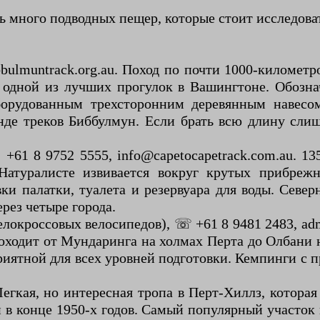
ь много подводных пещер, которые стоит исследова
bulmuntrack.org.au. Поход по почти 1000-километ
 одной из лучших прогулок в Вашингтоне. Обозна
борудованным трехсторонним деревянным навесом
е треков Биббулмун. Если брать всю длину слиш
+61 8 9752 5555, info@capetocapetrack.com.au. 1
атуралисте извивается вокруг крутых прибрежн
ки палатки, туалета и резервуара для воды. Север
ерез четыре города.
велокроссовых велосипедов), ☏ +61 8 9481 2483, a
ходит от Мундаринга на холмах Перта до Олбани н
риятной для всех уровней подготовки. Кемпинги с 
егкая, но интересная тропа в Перт-Хиллз, котора
 в конце 1950-х годов. Самый популярный участок