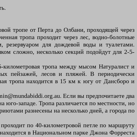
ть.
ровой тропе от Перта до Олбани, проходящей через
ченная тропа проходит через лес, водно-болотные
, резервуаром для дождевой воды и туалетами.
ком сложно, несколько секций подойдут для 2-5-
35-километровая тропа между мысом Натуралист и
ых пейзажей, лесов и пляжей. В периодически
ная тропа находится в 15 км к югу от Дансборо и
dmin@mundabiddi.org.au. Если вы предпочитаете два
а юго-западе. Тропа различается по местности, но
приютами разнесены на несколько дней, а города по
я проходит по 40-километровой петле по маршруту
 находится в Национальном парке Джона Форреста