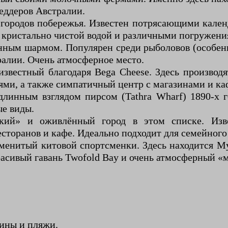
еддеров Австралии.
ородов побережья. Известен потрясающими календ
, кристально чистой водой и различными погружени
нным шармом. Популярен среди рыболовов (особенн
ралии. Очень атмосферное место.
известный благодаря Bega Cheese. Здесь производ
ями, а также симпатичный центр с магазинами и ка
линным взглядом пирсом (Tathra Wharf) 1890-х 
ые виды.
кий» и оживлённый город в этом списке. Изв
торанов и кафе. Идеально подходит для семейного
менитый китовой спортсменки. Здесь находится Му
асивый гавань Twofold Bay и очень атмосферный «м
уины и пляжи.