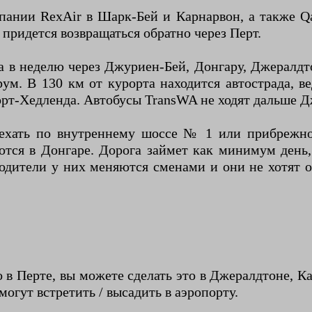
ании RexAir в Шарк-Бей и Карнарвон, а также Qan
 придется возвращаться обратно через Перт.
а в неделю через Джуриен-Бей, Донгару, Джералдтон
Брум. В 130 км от курорта находится автострада,
орт-Хедленда. Автобусы TransWA не ходят дальше 
го ехать по внутреннему шоссе № 1 или прибреж
тся в Донгаре. Дорога займет как минимум день, 
водители у них меняются сменами и они не хотят 
 в Перте, вы можете сделать это в Джералдтоне, К
могут встретить / высадить в аэропорту.