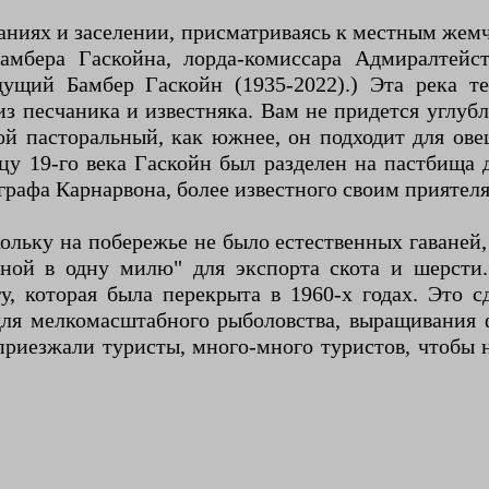
иях и заселении, присматриваясь к местным жемчу
мбера Гаскойна, лорда-комиссара Адмиралтейст
щий Бамбер Гаскойн (1935-2022).) Эта река те
з песчаника и известняка. Вам не придется углуб
кой пасторальный, как южнее, он подходит для ове
цу 19-го века Гаскойн был разделен на пастбища д
 графа Карнарвона, более известного своим приятеля
кольку на побережье не было естественных гаваней
ной в одну милю" для экспорта скота и шерсти. 
у, которая была перекрыта в 1960-х годах. Это 
для мелкомасштабного рыболовства, выращивания 
приезжали туристы, много-много туристов, чтобы 