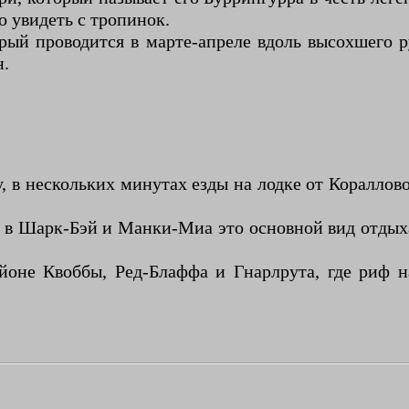
о увидеть с тропинок.
орый проводится в марте-апреле вдоль высохшего р
н.
 в нескольких минутах езды на лодке от Кораллово
о в Шарк-Бэй и Манки-Миа это основной вид отдыха
оне Квоббы, Ред-Блаффа и Гнарлрута, где риф на