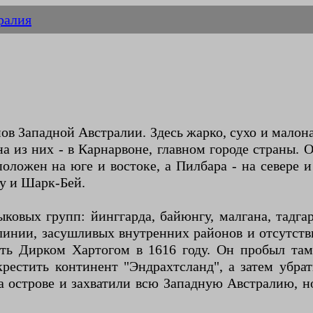
ралия
ов Западной Австралии. Здесь жарко, сухо и малон
ина из них - в Карнарвоне, главном городе страны
ложен на юге и востоке, а Пилбара - на севере и
у и Шарк-Бей.
ковых групп: йинггарда, байюнгу, малгана, тадг
 линии, засушливых внутренних районов и отсутст
сть Дирком Хартогом в 1616 году. Он пробыл та
рестить континент "Эндрахтсланд", а затем убра
а острове и захватили всю Западную Австралию, н