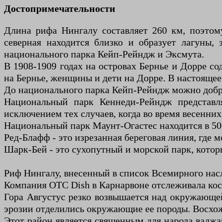
Достопримечательности
Длина рифа Нингалу составляет 260 км, поэтому
северная находится близко и образует лагуны,
национального парка Кейп-Рейндж и Эксмута.
В 1908-1909 годах на островах Бернье и Дорре с
на Бернье, женщины и дети на Дорре. В настояще
До национального парка Кейп-Рейндж можно добра
Национальный парк Кеннеди-Рейндж представл
исключением тех случаев, когда во время весенни
Национальный парк Маунт-Огастес находится в 500
Ред-Блафф - это изрезанная береговая линия, где 
Шарк-Бей - это сухопутный и морской парк, кот
Риф Нингалу, внесенный в список Всемирного нас
Компания OTC Dish в Карнарвоне отслеживала кос
Гора Августус резко возвышается над окружающей 
эрозии отделились окружающие ее породы. Восхожде
Этот район является священным для народа ваджар