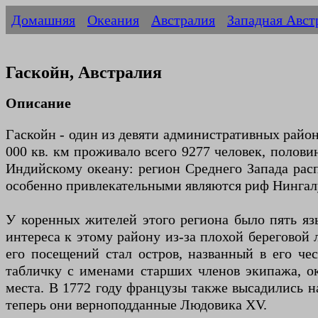
Домашняя
Океания
Австралия
Западная Авст
Гаскойн, Австралия
Описание
Гаскойн - один из девяти административных район
000 кв. км проживало всего 9277 человек, полов
Индийскому океану: регион Среднего Запада распо
особенно привлекательными являются риф Нингал
У коренных жителей этого региона было пять язы
интереса к этому району из-за плохой береговой
его посещений стал остров, названный в его че
табличку с именами старших членов экипажа, ок
места. В 1772 году французы также высадились н
теперь они верноподданные Людовика XV.