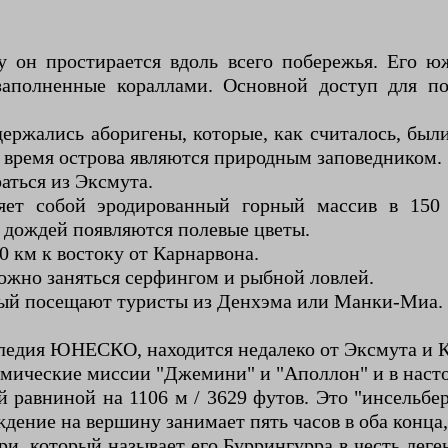
 он простирается вдоль всего побережья. Его юж
 заполненные кораллами. Основной доступ для по
одержались аборигены, которые, как считалось, б
е время острова являются природным заповедником.
ться из Эксмута.
яет собой эродированный горный массив в 150 
х дождей появляются полевые цветы.
 км к востоку от Карнарвона.
можно заняться серфингом и рыбной ловлей.
орый посещают туристы из Денхэма или Манки-Миа.
ледия ЮНЕСКО, находится недалеко от Эксмута и К
мические миссии "Джемини" и "Аполлон" и в насто
равниной на 1106 м / 3629 футов. Это "инсельберг
ние на вершину занимает пять часов в оба конца, 
и, который называет его Буррингурра в честь лег