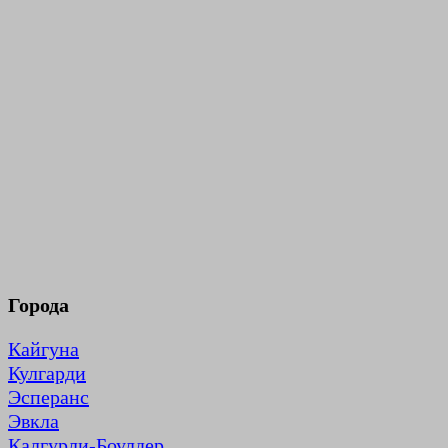
Города
Кайгуна
Кулгарди
Эсперанс
Эвкла
Калгурли-Боулдер