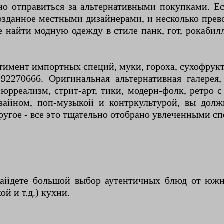
о отправиться за альтернативными покупками. Е
озданное местными дизайнерами, и несколько пре
 найти модную одежду в стиле панк, гот, рокаби
ртимент импортных специй, муки, гороха, сухофрук
92270666. Оригинальная альтернативная галерея
рреализм, стрит-арт, тики, модерн-фолк, ретро с
дизайном, поп-музыкой и контркультурой, вы дол
ругое - все это тщательно отобрано увлеченными с
йдете большой выбор аутентичных блюд от южно-
й и т.д.) кухни.