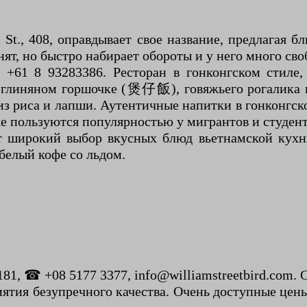
 St., 408, оправдывает свое название, предлагая
ят, но быстро набирает обороты и у него много сво
1 8 93283386. Ресторан в гонконгском стиле,
а в глиняном горшочке (煲仔飯), говяжьего рогал
риса и лапши. Аутентичные напитки в гонконгско
 пользуются популярностью у мигрантов и студент
ают широкий выбор вкусных блюд вьетнамской кухн
белый кофе со льдом.
 181, ☎ +08 5177 3377, info@williamstreetbird.com. 
ятия безупречного качества. Очень доступные цен