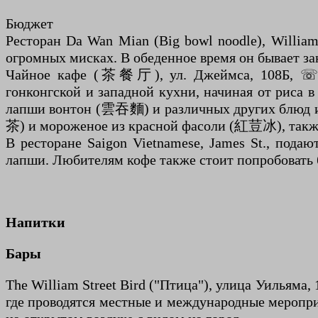
Бюджет
Ресторан Da Wan Mian (Big bowl noodle), William
огромных мисках. В обеденное время он бывает зан
Чайное кафе (茶餐厅), ул. Джеймса, 108Б, ☏ +6
гонконгской и западной кухни, начиная от рис
лапши вонтон (雲吞麵) и различных других блюд из 
茶) и мороженое из красной фасоли (紅荳冰), также
В ресторане Saigon Vietnamese, James St., под
лапши. Любителям кофе также стоит попробовать 
Напитки
Бары
The William Street Bird ("Птица"), улица Уильяма,
где проводятся местные и международные меропри