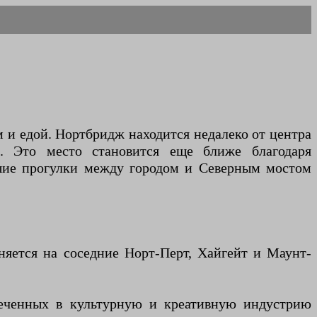
м и едой. Нортбридж находится недалеко от центра
в. Это место становится еще ближе благодаря
ешие прогулки между городом и Северным мостом
няется на соседние Норт-Перт, Хайгейт и Маунт-
леченных в культурную и креативную индустрию