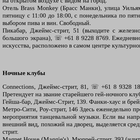
на открытом воздухе с видом на город.
Отель Brass Monkey (Брасс Манки), улица Уильям
пятницу с 11:00 до 18:00, с понедельника по пя
выбором пива и вин. Свободный.
Пикабар, Джеймс-стрит, 51 (выходите с железно
большого экрана), ☏ +61 8 9228 8769. Ежедневно
искусства, расположено в самом центре культурно
Ночные клубы
Connections, Джеймс-стрит, 81, ☏ +61 8 9328 1870
Претендует на звание старейшего гей-ночного клуб
Гейша-бар, Джеймс-Стрит, 139. Фанки-хаус и бре
Метро-Сити, Роу-стрит, 146 Здесь еженедельно пр
мероприятия танцевальной музыки. Если вы напра
внешний вид, похожий на дворец, выделяется сред
стрит.
Magnet House (Maggie's), Мюррей-стрит, 393 (идит