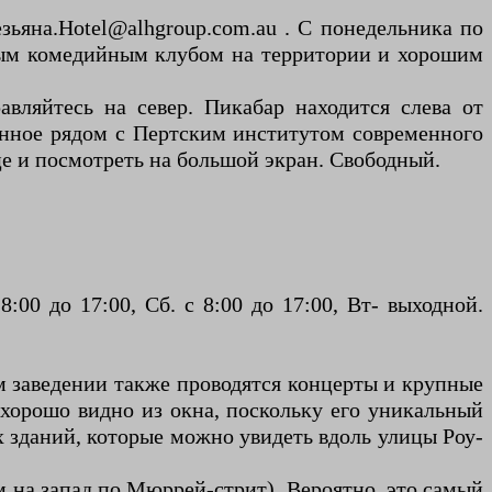
зьяна.Hotel@alhgroup.com.au . С понедельника по
ичным комедийным клубом на территории и хорошим
авляйтесь на север. Пикабар находится слева от
женное рядом с Пертским институтом современного
це и посмотреть на большой экран. Свободный.
8:00 до 17:00, Сб. с 8:00 до 17:00, Вт- выходной.
ом заведении также проводятся концерты и крупные
 хорошо видно из окна, поскольку его уникальный
х зданий, которые можно увидеть вдоль улицы Роу-
ем на запад по Мюррей-стрит). Вероятно, это самый