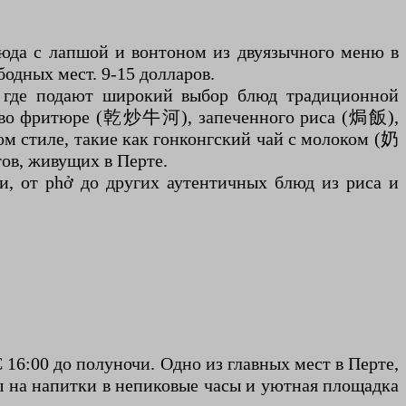
 блюда с лапшой и вонтоном из двуязычного меню в
бодных мест. 9-15 долларов.
 где подают широкий выбор блюд традиционной
ика во фритюре (乾炒牛河), запеченного риса (焗飯),
м стиле, такие как гонконгский чай с молоком (奶
ов, живущих в Перте.
и, от phở до других аутентичных блюд из риса и
С 16:00 до полуночи. Одно из главных мест в Перте,
ы на напитки в непиковые часы и уютная площадка