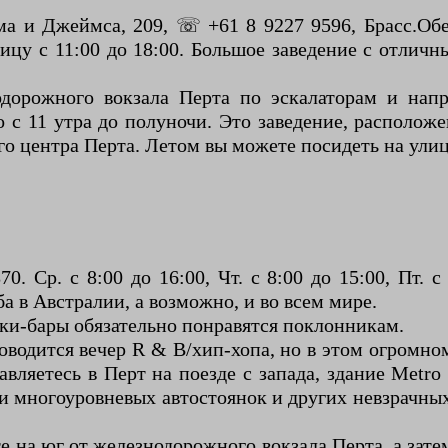
а и Джеймса, 209, ☏ +61 8 9227 9596, Брасс.Обе
тницу с 11:00 до 18:00. Большое заведение с отл
дорожного вокзала Перта по эскалаторам и напр
 с 11 утра до полуночи. Это заведение, располо
го центра Перта. Летом вы можете посидеть на ули
. Ср. с 8:00 до 16:00, Чт. с 8:00 до 15:00, Пт. с 
а в Австралии, а возможно, и во всем мире.
йки-бары обязательно понравятся поклонникам.
оводится вечер R & B/хип-хопа, но в этом огромн
вляетесь в Перт на поезде с запада, здание Metro
и многоуровневых автостоянок и других невзрачны
е на юг от железнодорожного вокзала Перта, а зат