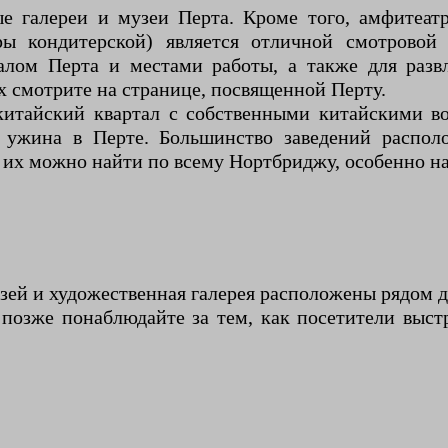
ые галереи и музеи Перта. Кроме того, амфитеа
ры кондитерской) является отличной смотровой
ом Перта и местами работы, а также для разв
 смотрите на странице, посвященной Перту.
китайский квартал с собственными китайскими в
о ужина в Перте. Большинство заведений распо
 их можно найти по всему Нортбриджу, особенно на
ей и художественная галерея расположены рядом дру
позже понаблюдайте за тем, как посетители выст