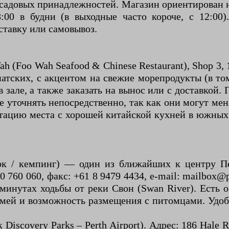
садовых принадлежностей. Магазин ориентирован н
8:00 в будни (в выходные часто короче, с 12:0
ставку или самовывоз.
(Foo Wah Seafood & Chinese Restaurant), Shop 3, 1
атских, с акцентом на свежие морепродукты (в т
зале, а также заказать на вынос или с доставкой.
е уточнять непосредственно, так как они могут мен
утацию места с хорошей китайской кухней в южных 
арк / кемпинг) — один из ближайших к центру Пер
 760 060, факс: +61 8 9479 4434, e-mail: mailbox@
 минутах ходьбы от реки Свон (Swan River). Есть 
емей и возможность размещения с питомцами. Удобн
ак Discovery Parks – Perth Airport). Адрес: 186 Hale 