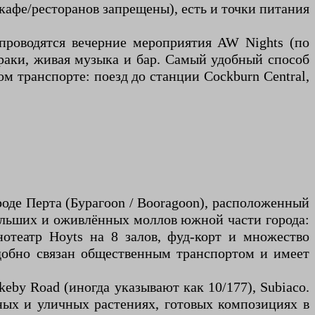
 кафе/ресторанов запрещены), есть и точки питания
 проводятся вечерние мероприятия AW Nights (по
траки, живая музыка и бар. Самый удобный способ
м транспорте: поезд до станции Cockburn Central,
оде Перта (Бурагoon / Booragoon), расположенный
 больших и оживлённых моллов южной части города:
нотеатр Hoyts на 8 залов, фуд-корт и множество
удобно связан общественным транспортом и имеет
keby Road (иногда указывают как 10/177), Subiaco.
тных и уличных растениях, готовых композициях в