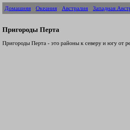
Домашняя
Океания
Австралия
Западная Авст
Пригороды Перта
Пригороды Перта - это районы к северу и югу от р