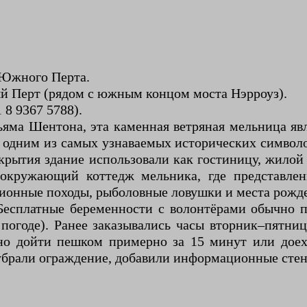
 Южного Перта.
 Перт (рядом с южным концом моста Нэрроуз).
 8 9367 5788).
льяма Шентона, эта каменная ветряная мельница
 одним из самых узнаваемых исторических символо
закрытия здание использовали как гостиницу, жило
 окружающий коттедж мельника, где представле
ионные походы, рыболовные ловушки и места рожде
есплатные беременности с волонтёрами обычно пр
погоде). Ранее заказывались часы вторник–пятниц
 дойти пешком примерно за 15 минут или доеха
 убрали ограждение, добавили информационные стен