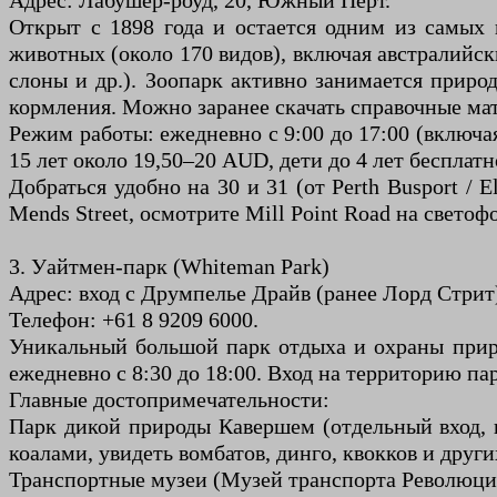
Адрес: Лабушер-роуд, 20, Южный Перт.
Открыт с 1898 года и остается одним из самых 
животных (около 170 видов), включая австралийск
слоны и др.). Зоопарк активно занимается прир
кормления. Можно заранее скачать справочные ма
Режим работы: ежедневно с 9:00 до 17:00 (включая
15 лет около 19,50–20 AUD, дети до 4 лет бесплат
Добраться удобно на 30 и 31 (от Perth Busport / 
Mends Street, осмотрите Mill Point Road на светоф
3. Уайтмен-парк (Whiteman Park)
Адрес: вход с Друмпелье Драйв (ранее Лорд Стрит
Телефон: +61 8 9209 6000.
Уникальный большой парк отдыха и охраны природ
ежедневно с 8:30 до 18:00. Вход на территорию па
Главные достопримечательности:
Парк дикой природы Кавершем (отдельный вход, 
коалами, увидеть вомбатов, динго, квокков и друг
Транспортные музеи (Музей транспорта Революци