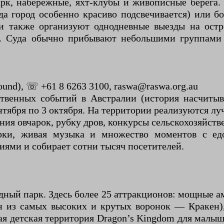
арк, набережные, яхт-клубы и живописные берега
гда город особенно красиво подсвечивается) или 
 также организуют однодневные выезды на остро
 Суда обычно прибывают небольшими группами д
und), ☏ +61 8 6263 3100, raswa@raswa.org.au
твенных событий в Австралии (история насчитыва
нтября по 3 октября. На территории реализуются л
ания овчарок, рубку дров, конкурсы сельскохозяйст
ерки, живая музыка и множество моментов с е
ями и собирает сотни тысяч посетителей.
ный парк. Здесь более 25 аттракционов: мощные ам
н из самых высоких и крутых воронок — Кракен),
 детская территория Dragon’s Kingdom для малыш