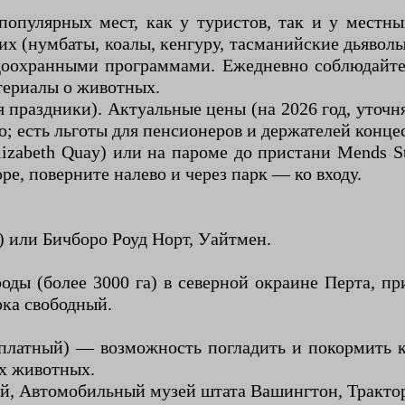
популярных мест, как у туристов, так и у местны
их (нумбаты, коалы, кенгуру, тасманийские дьявол
одоохранными программами. Ежедневно соблюдайте 
териалы о животных.
 праздники). Актуальные цены (на 2026 год, уточн
но; есть льготы для пенсионеров и держателей конце
Elizabeth Quay) или на пароме до пристани Mends 
оре, поверните налево и через парк — ко входу.
) или Бичборо Роуд Норт, Уайтмен.
ы (более 3000 га) в северной окраине Перта, пр
рка свободный.
платный) — возможность погладить и покормить ке
их животных.
й, Автомобильный музей штата Вашингтон, Тракто