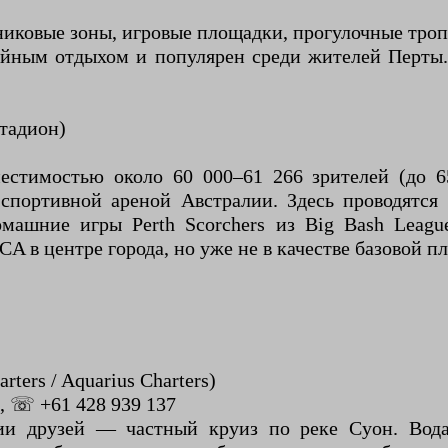
никовые зоны, игровые площадки, прогулочные троп
йным отдыхом и популярен среди жителей Перты. 
Стадион)
стимостью около 60 000–61 266 зрителей (до 6
 спортивной ареной Австралии. Здесь проводятс
омашние игры Perth Scorchers из Big Bash Leag
A в центре города, но уже не в качестве базовой п
ters / Aquarius Charters)
, ☏ +61 428 939 137
и друзей — частный круиз по реке Суон. Вода