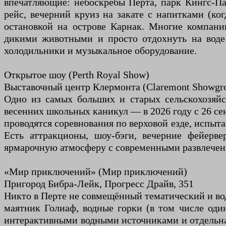
впечатляющие: небоскребы Перта, парк Кингс-П
рейс, вечерний круиз на закате с напитками (ко
остановкой на острове Карнак. Многие компании
дикими животными и просто отдохнуть на воде.
холодильники и музыкальное оборудование.
Открытое шоу (Perth Royal Show)
Выставочный центр Клермонта (Claremont Showgro
Одно из самых больших и старых сельскохозяйс
весенних школьных каникул — в 2026 году с 26 се
проводятся соревнования по верховой езде, испыт
Есть аттракционы, шоу-бэги, вечерние фейерв
ярмарочную атмосферу с современными развлечени
«Мир приключений» (Мир приключений)
Пригород Бибра-Лейк, Прогресс Драйв, 351
Никто в Перте не совмещённый тематический и вод
маятник Голиаф, водные горки (в том числе оди
интерактивными водными источниками и отдельная