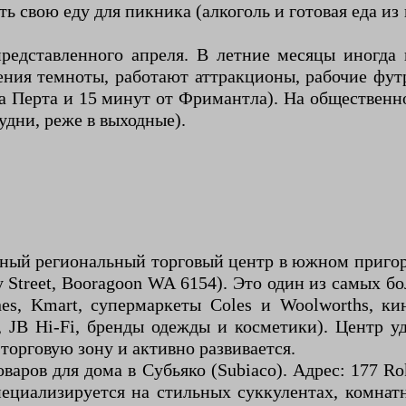
 свою еду для пикника (алкоголь и готовая еда из
редставленного апреля. В летние месяцы иногда
ления темноты, работают аттракционы, рабочие фу
 Перта и 15 минут от Фримантла). На общественно
удни, реже в выходные).
пный региональный торговый центр в южном пригор
ley Street, Booragoon WA 6154). Это один из самых
nes, Kmart, супермаркеты Coles и Woolworths, ки
, JB Hi-Fi, бренды одежды и косметики). Центр 
орговую зону и активно развивается.
аров для дома в Субьяко (Subiaco). Адрес: 177 Ro
Специализируется на стильных суккулентах, комна