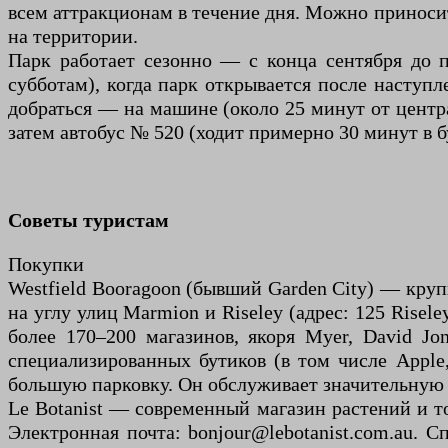
всем аттракционам в течение дня. Можно приносить
на территории.
Парк работает сезонно — с конца сентября до п
субботам), когда парк открывается после наступ
добраться — на машине (около 25 минут от центра
затем автобус № 520 (ходит примерно 30 минут в б
Советы туристам
Покупки
Westfield Booragoon (бывший Garden City) — кру
на углу улиц Marmion и Riseley (адрес: 125 Rise
более 170–200 магазинов, якоря Myer, David Jo
специализированных бутиков (в том числе Apple
большую парковку. Он обслуживает значительную т
Le Botanist — современный магазин растений и тов
Электронная почта: bonjour@lebotanist.com.au. 