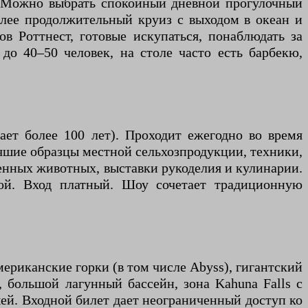
. Можно выбрать спокойный дневной прогулочный
более продолжительный круиз с выходом в океан и
в Роттнест, готовые искупаться, понаблюдать за
о 40–50 человек, на столе часто есть барбекю,
ет более 100 лет). Проходит ежегодно во время
учшие образцы местной сельхозпродукции, техники,
венных животных, выставки рукоделия и кулинарии.
дой. Вход платный. Шоу сочетает традиционную
ериканские горки (в том числе Abyss), гигантский
 большой лагунный бассейн, зона Kahuna Falls с
ей. Входной билет дает неограниченный доступ ко