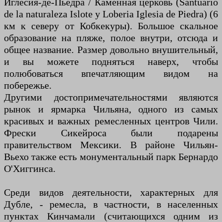
Иглесия-де-Пьедра / Каменная церковь (Santuario
de la naturaleza Islote y Loberia Iglesia de Piedra) (6
км к северу от Кобкекуры). Большое скальное
образование на пляже, полое внутри, отсюда и
общее название. Размер довольно внушительный,
и вы можете подняться наверх, чтобы
полюбоваться впечатляющим видом на
побережье.
Другими достопримечательностями являются
рынок и ярмарка Чильяна, одного из самых
красивых и важных ремесленных центров Чили.
Фрески Сикейроса были подарены
правительством Мексики. В районе Чильян-
Вьехо также есть монументальный парк Бернардо
О'Хиггинса.
Среди видов деятельности, характерных для
Дубле, - ремесла, в частности, в населенных
пунктах Кинчамали (считающихся одним из