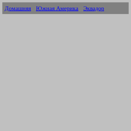
Домашняя
Южная Америка
Эквадор