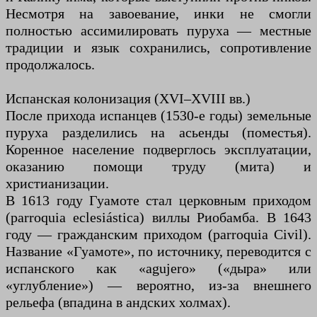
Несмотря на завоевание, инки не смогли
полностью ассимилировать пуруха — местные
традиции и язык сохранились, сопротивление
продолжалось.
Испанская колонизация (XVI–XVIII вв.)
После прихода испанцев (1530-е годы) земельные
пуруха разделились на асьенды (поместья).
Коренное население подверглось эксплуатации,
оказанию помощи труду (мита) и
христианизации.
В 1613 году Гуамоте стал церковным приходом
(parroquia eclesiástica) виллы Риобамба. В 1643
году — гражданским приходом (parroquia Civil).
Название «Гуамоте», по источнику, переводится с
испанского как «аgujero» («дыра» или
«углубление») — вероятно, из-за внешнего
рельефа (впадина в андских холмах).