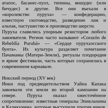
атапос, басанес-пулл, типины, вишудес (или
бичудес) и другие. Все они въехали в
«королевство пуруха» — конфедерацию,
известную скотоводство, разведение лам и
альпак, пастушество и производство шерсти.
Пуруха славились упорным резистором любого
завоевателя. Регион часто называют «Corazón de
Rebeldía Puruhá» — «Сердце пурухаэсского
бунта». Их культура разделяет почитание
Пачамамы (Матери-Земли), ритуалы плодородия
и яркие фестивали, часть которых сохранилась в
современном карнавале.
Инкский период (XV век)
Инки под предводительством Уайна Капака
завоевали эти земли во второй кампании на
севере. Пуруха оказал ожесточённое
сопротивление: известные генералы Эпиклахима
и Каликучима, которые выступили против инков.