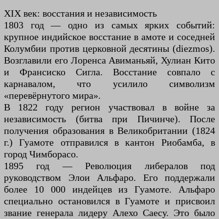
XIX век: восстания и независимость
1803 год — одно из самых ярких событий:
крупное индийское восстание в амоте и соседней
Колумбии против церковной десятины (diezmos).
Возглавили его Лоренса Авиманьяй, Хулиан Кито
и Франсиско Сигла. Восстание совпало с
карнавалом, что усилило символизм
«перевёрнутого мира».
В 1822 году регион участвовал в войне за
независимость (битва при Пичинче). После
получения образования в Великобритании (1824
г.) Гуамоте отправился в кантон Риобамба, в
город Чимборасо.
1895 год — Революция либералов под
руководством Элои Альфаро. Его поддержали
более 10 000 индейцев из Гуамоте. Альфаро
специально остановился в Гуамоте и присвоил
звание генерала лидеру Алехо Саесу. Это было