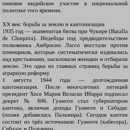
пиковое индийское участие в национальной
политике того времени.
XX век: борьба за землю и кантонизация
1935 год — знаменитая битва при Чукире (Batalla
de Chuquira). Индейцы под предводительством
полковника Амбросио Лассо восстали против
помещиков, которые систематически издевались
над крестьянами, насиловали женщин и отбирали
землю. Это одна из главных страниц борьбы за
аграрную реформу.
1 августа 1944 года — долгожданная
кантонизация. После многолетних петиций
президент Хосе Мария Веласко Ибарра подписал
декрет № 606. Гуамоте стал губернатором
кантона, включая доходы Гуамоте и Себадас
(позже добавилась Пальмира). Сегодня кантон
состоит из трёх источников: Гуамоте (кабесера),
Себадас и Пальмира.