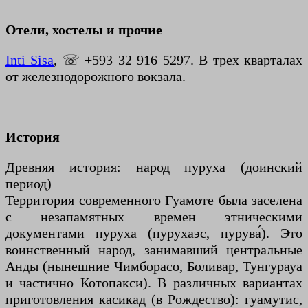
Отели, хостелы и прочие
Inti Sisa
, ☏ +593 32 916 5297. В трех кварталах
от железнодорожного вокзала.
История
Древняя история: народ пуруха (доинский
период)
Территория современного Гуамоте была заселена
с незапамятных времен этническими
документами пуруха (пурухаэс, пурува́). Это
воинственный народ, занимавший центральные
Анды (нынешние Чимборасо, Боливар, Тунгурауа
и частично Котопакси). В различных вариантах
приготовления касикад (в Рождество): гуамутис,