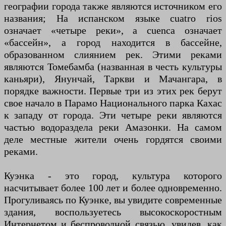
географии города также являются источником его
названия; На испанском языке cuatro rios
означает «четыре реки», а cuenca означает
«бассейн», а город находится в бассейне,
образованном слиянием рек. Этими реками
являются Томебамба (названная в честь культуры
каньяри), Янунчай, Таркви и Мачангара, в
порядке важности. Первые три из этих рек берут
свое начало в Парамо Национального парка Кахас
к западу от города. Эти четыре реки являются
частью водораздела реки Амазонки. На самом
деле местные жители очень гордятся своими
реками.
Куэнка - это город, культура которого
насчитывает более 100 лет и более одновременно.
Прогуливаясь по Куэнке, вы увидите современные
здания, воспользуетесь высокоскоростным
Интернетом и беспроводной связью, увидев, как