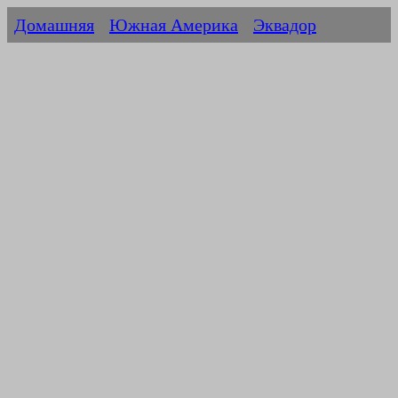
Домашняя
Южная Америка
Эквадор