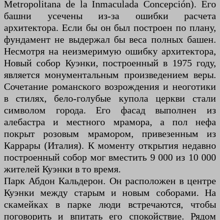
Metropolitana de la Inmaculada Concepción). Его
башни усечены из-за ошибки расчета
архитектора. Если бы он был построен по плану,
фундамент не выдержал бы веса полных башен.
Несмотря на неизмеримую ошибку архитектора,
Новый собор Куэнки, построенный в 1975 году,
является монументальным произведением веры.
Сочетание романского возрождения и неоготики
в стилях, бело-голубые купола церкви стали
символом города. Его фасад выполнен из
алебастра и местного мрамора, а пол нефа
покрыт розовым мрамором, привезенным из
Каррары (Италия). К моменту открытия недавно
построенный собор мог вместить 9 000 из 10 000
жителей Куэнки в то время.
Парк Абдон Кальдерон. Он расположен в центре
Куэнки между старым и новым соборами. На
скамейках в парке люди встречаются, чтобы
поговорить и впитать его спокойствие. Рядом