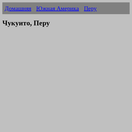
Домашняя
Южная Америка
Перу
Чукуито, Перу