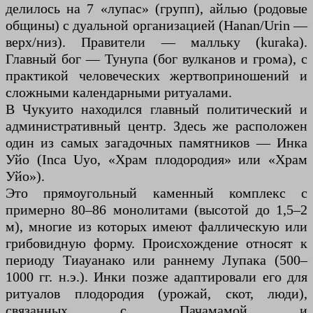
делилось на 7 «лупас» (групп), айлью (родовые
общины) с дуальной организацией (Hanan/Urin —
верх/низ). Правители — малльку (kuraka).
Главный бог — Тунупа (бог вулканов и грома), с
практикой человеческих жертвоприношений и
сложными календарными ритуалами.
В Чукуито находился главный политический и
административный центр. Здесь же расположен
один из самых загадочных памятников — Инка
Уйо (Inca Uyo, «Храм плодородия» или «Храм
Уйо»).
Это прямоугольный каменный комплекс с
примерно 80–86 монолитами (высотой до 1,5–2
м), многие из которых имеют фаллическую или
грибовидную форму. Происхождение относят к
периоду Тиауанако или раннему Лупака (500–
1000 гг. н.э.). Инки позже адаптировали его для
ритуалов плодородия (урожай, скот, люди),
связанных с Пачамамой и