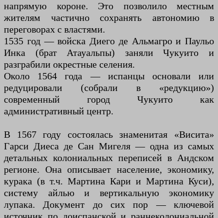
напрямую короне. Это позволило местным
жителям частично сохранять автономию в
переговорах с властями.
1535 год — войска Диего де Альмагро и Паульо
Инка (брат Атауальпы) заняли Чукуито и
разграбили окрестные селения.
Около 1564 года — испанцы основали или
редуцировали (собрали в «редукцию»)
современный город Чукуито как
административный центр.
В 1567 году состоялась знаменитая «Висита»
Гарси Диеса де Сан Мигеля — одна из самых
детальных колониальных переписей в Андском
регионе. Она описывает население, экономику,
курaка (в т.ч. Мартина Кари и Мартина Куси),
систему айлью и вертикальную экономику
лупака. Документ до сих пор — ключевой
источник по доиспанской и раннеколониальной