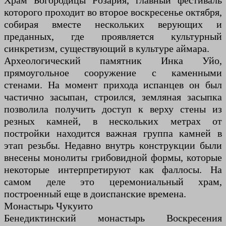
Храм Богородицы Розария, главный фестиваль
которого проходит во второе воскресенье октября,
собирая вместе нескольких верующих и
преданных, где проявляется культурный
синкретизм, существующий в культуре аймара.
Археологический памятник Инка Уйо,
прямоугольное сооружение с каменными
стенами. На момент прихода испанцев он был
частично засыпан, строился, земляная засыпка
позволила получить доступ к верху стены из
резных камней, в нескольких метрах от
постройки находится важная группа камней в
этап резьбы. Недавно внутрь конструкции были
внесены монолиты грибовидной формы, которые
некоторые интерпретируют как фаллосы. На
самом деле это церемониальный храм,
построенный еще в доиспанские времена.
Монастырь Чукуито
Бенедиктинский монастырь Воскресения