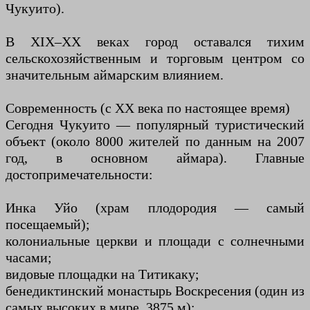
Чукуито).
В XIX–XX веках город оставался тихим
сельскохозяйственным и торговым центром со
значительным аймарским влиянием.
Современность (с XX века по настоящее время)
Сегодня Чукуито — популярный туристический
объект (около 8000 жителей по данным на 2007
год, в основном аймара). Главные
достопримечательности:
Инка Уйо (храм плодородия — самый
посещаемый);
колониальные церкви и площади с солнечными
часами;
видовые площадки на Титикаку;
бенедиктинский монастырь Воскресения (один из
самых высоких в мире, 3875 м);