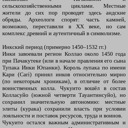
сельскохозяйственными циклами. Местные
жители до сих пор проводят здесь андские
обряды. Археологи спорят: часть камней,
возможно, переставили в XX веке, но сам
комплекс древний и аутентичный в символизме.
Инкский период (примерно 1450–1532 гг.)
Инки завоевали регион Коллао около 1450 года
при Пачакутеке (или в начале правления его сына
Тупака Инки Юпанки). Король лупака по имени
Кари (Cari) принял инков относительно мирно
(по некоторым хроникам), в отличие от более
воинственных колла. Чукуито вошёл в состав
Колласуйо (южной четверти Тауантинсуйо), но
сохранил значительную автономию: местные
элиты (курака) сохранили власть при условии
лояльности и поставок ресурсов, труда и воинов.
Чукуито остался важным административным и