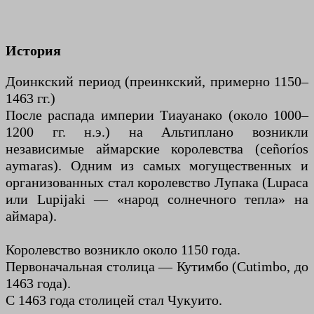
История
Доинкский период (преинкский, примерно 1150–
1463 гг.)
После распада империи Тиауанако (около 1000–
1200 гг. н.э.) на Альтиплано возникли
независимые аймарские королевства (сеñoríos
aymaras). Одним из самых могущественных и
организованных стал королевство Лупака (Lupaca
или Lupijaki — «народ солнечного тепла» на
аймара).
Королевство возникло около 1150 года.
Первоначальная столица — Кутимбо (Cutimbo, до
1463 года).
С 1463 года столицей стал Чукуито.