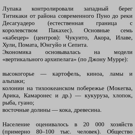
Лупака контролировали западный берег
Титикаки от района современного Пуно до реки
Десагуадеро (естественная граница с
королевством Пакахес). Основные семь
«кабецер» (центров): Чукуито, Акора, Илаве,
Хули, Помата, Юнгуйо и Сепита.
Экономика основывалась на модели
«вертикального архипелага» (по Джону Мурре):
высокогорье — картофель, киноа, ламы и
альпаки;
колонии на тихоокеанском побережье (Мокегва,
Арика, Камаронес и др.) — кукуруза, хлопок,
рыба, гуано;
восточные долины — кока, древесина.
Население оценивалось в 20 000 хозяйств
(примерно 80–100 тыс. человек). Общество