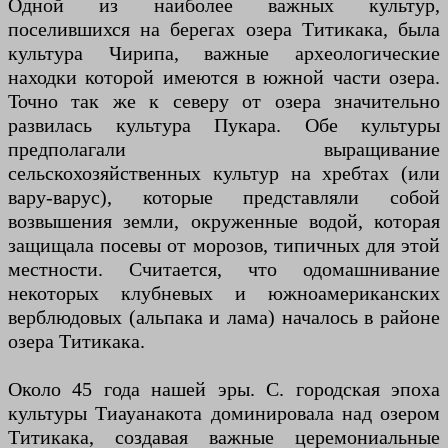
Одной из наиболее важных культур,
поселившихся на берегах озера Титикака, была
культура Чирипа, важные археологические
находки которой имеются в южной части озера.
Точно так же к северу от озера значительно
развилась культура Пукара. Обе культуры
предполагали выращивание
сельскохозяйственных культур на хребтах (или
вару-варус), которые представляли собой
возвышения земли, окруженные водой, которая
защищала посевы от морозов, типичных для этой
местности. Считается, что одомашнивание
некоторых клубневых и южноамериканских
верблюдовых (альпака и лама) началось в районе
озера Титикака.
Около 45 года нашей эры. C. городская эпоха
культуры Тиауанакота доминировала над озером
Титикака, создавая важные церемониальные