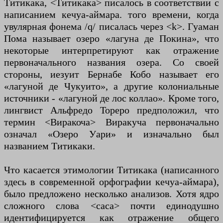
Титикака, <Титикака> писалось в соответствии с
написанием кечуа-аймара. того времени, когда
увулярная фонема /q/ писалась через <k>. Гуаман
Пома называет озеро «лагуна де Покина», что
некоторые интерпретируют как отражение
первоначального названия озера. Со своей
стороны, иезуит Бернабе Кобо называет его
«лагуной де Чукуито», а другие колониальные
источники - «лагуной де лос коллао». Кроме того,
лингвист Альфредо Тореро предположил, что
термин <Виракоча> Виракуча первоначально
означал «Озеро Уари» и изначально был
названием Титикаки.
Что касается этимологии Титикака (написанного
здесь в современной орфографии кечуа-аймара),
было предложено несколько анализов. Хотя ядро ​​
сложного слова <caca> почти единодушно
идентифицируется как отражение общего