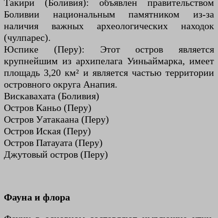
Такири (Боливия): объявлен правительством
Боливии национальным памятником из-за
наличия важных археологических находок
(чулпарес).
Юспике (Перу): Этот остров является
крупнейшим из архипелага Уиньаймарка, имеет
площадь 3,20 км² и является частью территории
островного округа Анапия.​
Вискавахата (Боливия)
Остров Каньо (Перу)
Остров Уатакаана (Перу)
Остров Иская (Перу)
Остров Патауата (Перу)
Джутовый остров (Перу)
Фауна и флора