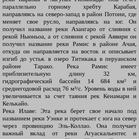
параллельно горному хребту Карабая,
направляясь на северо-запад в район Потони, где
меняет свое русло, направляясь на юг. Он
получил название реки Азангаро от слияния с
рекой Ньюньоа, а от слияния с рекой Аявири он
получил название реки Рамис в районе Ачая,
откуда он направляется на восток и описывает
изгиб до устья. в озеро Титикака в перуанском
районе Тарако. Река Рамис имеет
приблизительную длину 32 км,
гидрографический бассейн 14 684 км² и
среднегодовой расход 76 м³/с. Уровень воды в ней
увеличивается за счет таяния рек Кенамари и
Келькайо.
Река Илаве: Эта река берет свое начало под
названием реки Уэнке и протекает с юга на север
через провинцию Эль-Коллао. Она получает
важный вклад от реки Агуаскальентес и