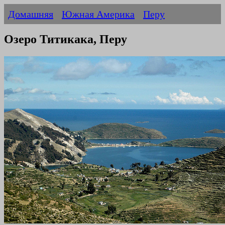
Домашняя
Южная Америка
Перу
Oзеро Титикака, Перу