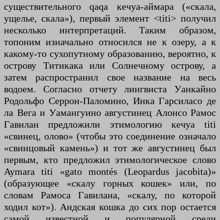
существительного qaqa кечуа-аймара («скала,
ущелье, скала»), первый элемент <titi> получил
несколько интерпретаций. Таким образом,
топоним изначально относился не к озеру, а к
какому-то сухопутному образованию, вероятно, к
острову Титикака или Солнечному острову, а
затем распространил свое название на весь
водоем. Согласно отчету лингвиста Уанкайно
Родольфо Серрон-Паломино, Инка Гарсиласо де
ла Вега и Уамангуино августинец Алонсо Рамос
Гавилан предложили этимологию кечуа titi
«свинец, олово» (чтобы это соединение означало
«свинцовый камень») и тот же августинец был
первым, кто предложил этимологическое слово
Aymara titi «gato montés (Leopardus jacobita)»
(образующее «скалу горных кошек» или, по
словам Рамоса Гавилана, «скалу, по которой
ходил кот»). Андская кошка до сих пор остается
самой известной и популярной среди