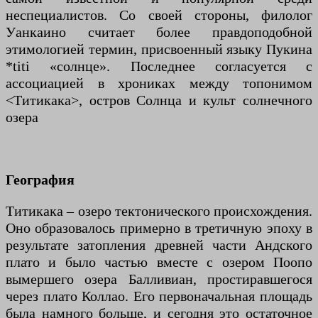
неспециалистов. Со своей стороны, филолог
Уанкаино считает более правдоподобной
этимологией термин, присвоенный языку Пукина
*titi «солнце». Последнее согласуется с
ассоциацией в хрониках между топонимом
<Титикака>, остров Солнца и культ солнечного
озера
География
Титикака – озеро тектонического происхождения.
Оно образовалось примерно в третичную эпоху в
результате затопления древней части Андского
плато и было частью вместе с озером Поопо
вымершего озера Балливиан, простиравшегося
через плато Коллао. Его первоначальная площадь
была намного больше, и сегодня это остаточное