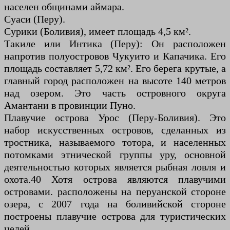
населен общинами аймара.
Суаси (Перу).
Сурики (Боливия), имеет площадь 4,5 км².
Такиле или Интика (Перу): Он расположен
напротив полуостровов Чукуито и Капачика. Его
площадь составляет 5,72 км². Его берега крутые, а
главный город расположен на высоте 140 метров
над озером. Это часть островного округа
Амантани в провинции Пуно.
Плавучие острова Урос (Перу-Боливия). Это
набор искусственных островов, сделанных из
тростника, называемого тотора, и населенных
потомками этнической группы уру, основной
деятельностью которых является рыбная ловля и
охота.40 Хотя острова являются плавучими
островами. расположены на перуанской стороне
озера, с 2007 года на боливийской стороне
построены плавучие острова для туристических
целей.