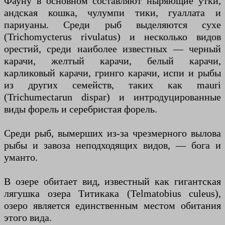
Фауну в основном составляют ныряющие утки,
андская кошка, чулумпи тики, гуаллата и
париуаны. Среди рыб выделяются сухе
(Trichomycterus rivulatus) и несколько видов
орестий, среди наиболее известных — черный
карачи, желтый карачи, белый карачи,
карликовый карачи, гринго карачи, испи и рыбы
из других семейств, таких как mauri
(Trichumectarun dispar) и интродуцированные
виды форель и серебристая форель.
Среди рыб, вымерших из-за чрезмерного вылова
рыбы и завоза неподходящих видов, — бога и
уманто.
В озере обитает вид, известный как гигантская
лягушка озера Титикака (Telmatobius culeus),
озеро является единственным местом обитания
этого вида.