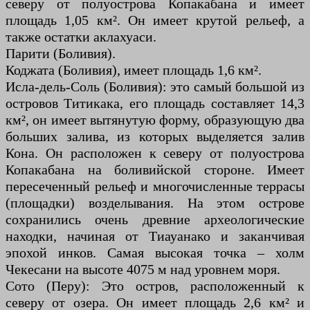
северу от полуострова Копакабана и имеет
площадь 1,05 км². Он имеет крутой рельеф, а
также остатки аклахуаси.
Парити (Боливия).
Коджата (Боливия), имеет площадь 1,6 км².
Исла-дель-Соль (Боливия): это самый большой из
островов Титикака, его площадь составляет 14,3
км², он имеет вытянутую форму, образующую два
больших залива, из которых выделяется залив
Кона. Он расположен к северу от полуострова
Копакабана на боливийской стороне. Имеет
пересеченный рельеф и многочисленные террасы
(площадки) возделывания. На этом острове
сохранились очень древние археологические
находки, начиная от Тиауанако и заканчивая
эпохой инков. Самая высокая точка – холм
Чекесани на высоте 4075 м над уровнем моря.
Сото (Перу): Это остров, расположенный к
северу от озера. Он имеет площадь 2,6 км² и