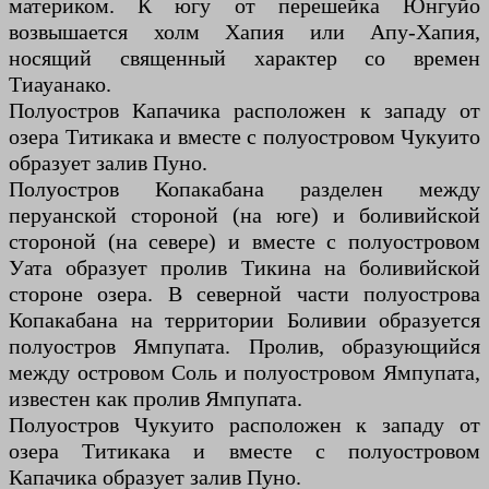
материком. К югу от перешейка Юнгуйо
возвышается холм Хапия или Апу-Хапия,
носящий священный характер со времен
Тиауанако.
Полуостров Капачика расположен к западу от
озера Титикака и вместе с полуостровом Чукуито
образует залив Пуно.
Полуостров Копакабана разделен между
перуанской стороной (на юге) и боливийской
стороной (на севере) и вместе с полуостровом
Уата образует пролив Тикина на боливийской
стороне озера. В северной части полуострова
Копакабана на территории Боливии образуется
полуостров Ямпупата. Пролив, образующийся
между островом Соль и полуостровом Ямпупата,
известен как пролив Ямпупата.
Полуостров Чукуито расположен к западу от
озера Титикака и вместе с полуостровом
Капачика образует залив Пуно.