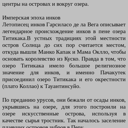
центры на островах и вокруг озера.
Имперская эпоха инков
Летописец инков Гарсиласо де ла Вега описывает
легендарное происхождение инков в пене озера
Титикака.В устных традициях этой местности
остров Солнца до сих пор считается местом,
откуда вышли Манко Капак и Мама Оклло, чтобы
основать королевство из Куско. Правда в том, что
озеро Титикака имело большое религиозное
значение для инков, и именно Пачакутек
присоединил озеро Титикака и его окрестности
(плато Коллао) к Тауантинсуйо.
По преданию урусов, они бежали от осады инков,
укрывшись на озере, для этого построили на
озере искусственные острова, используя в
качестве сырья тростник. Так началось заселение
плавучих островов зубров в Перу.