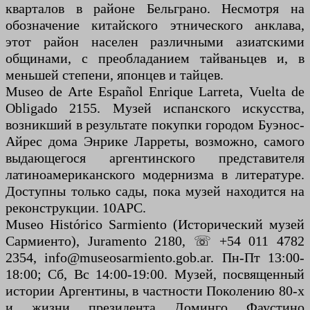
кварталов в районе Бельграно. Несмотря на
обозначение китайского этнического анклава,
этот район населен различными азиатскими
общинами, с преобладанием тайваньцев и, в
меньшей степени, японцев и тайцев.
Museo de Arte Español Enrique Larreta, Vuelta de
Obligado 2155. Музей испанского искусства,
возникший в результате покупки городом Буэнос-
Айрес дома Энрике Ларреты, возможно, самого
выдающегося аргентинского представителя
латиноамериканского модернизма в литературе.
Доступны только сады, пока музей находится на
реконструкции. 10АРС.
Museo Histórico Sarmiento (Исторический музей
Сармиенто), Juramento 2180, ☏ +54 011 4782
2354, info@museosarmiento.gob.ar. Пн-Пт 13:00-
18:00; Сб, Вс 14:00-19:00. Музей, посвященный
истории Аргентины, в частности Поколению 80-х
и жизни президента Доминго Фаустино