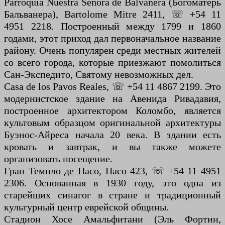
Parroquia Nuestra Senora de Balvanera (Богоматерь
Бальванера), Bartolome Mitre 2411, ☏ +54 11
4951 2218. Построенный между 1799 и 1860
годами, этот приход дал первоначальное название
району. Очень популярен среди местных жителей
со всего города, которые приезжают помолиться
Сан-Экспедито, Святому невозможных дел.
Casa de los Pavos Reales, ☏ +54 11 4867 2199. Это
модернистское здание на Авенида Ривадавия,
построенное архитектором Коломбо, является
культовым образцом оригинальной архитектуры
Буэнос-Айреса начала 20 века. В здании есть
кровать и завтрак, и вы также можете
организовать посещение.
Гран Темпло де Пасо, Пасо 423, ☏ +54 11 4951
2306. Основанная в 1930 году, это одна из
старейших синагог в стране и традиционный
культурный центр еврейской общины.
Стадион Хосе Амальфитани (Эль Фортин,