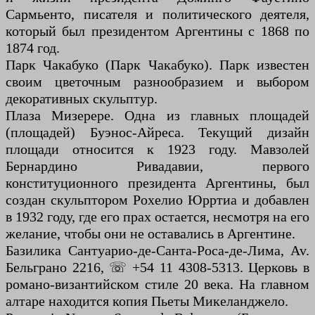
Сармьенто, писателя и политического деятеля,
который был президентом Аргентины с 1868 по
1874 год.
Парк Чакабуко (Парк Чакабуко). Парк известен
своим цветочным разнообразием и выбором
декоративных скульптур.
Плаза Мизерере. Одна из главных площадей
(площадей) Буэнос-Айреса. Текущий дизайн
площади относится к 1923 году. Мавзолей
Бернардино Ривадавии, первого
конституционного президента Аргентины, был
создан скульптором Рохелио Юрртиа и добавлен
в 1932 году, где его прах остается, несмотря на его
желание, чтобы они не оставались в Аргентине.
Базилика Сантуарио-де-Санта-Роса-де-Лима, Av.
Бельграно 2216, ☏ +54 11 4308-5313. Церковь в
романо-византийском стиле 20 века. На главном
алтаре находится копия Пьеты Микеланджело.