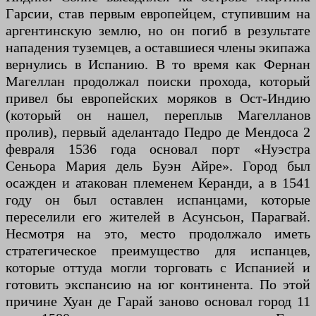
Гарсии, став первым европейцем, ступившим на
аргентинскую землю, но он погиб в результате
нападения туземцев, а оставшиеся члены экипажа
вернулись в Испанию. В то время как Фернан
Магеллан продолжал поиски прохода, который
привел бы европейских моряков в Ост-Индию
(который он нашел, переплыв Магелланов
пролив), первый аделантадо Педро де Мендоса 2
февраля 1536 года основал порт «Нуэстра
Сеньора Мария дель Буэн Айре». Город был
осажден и атакован племенем Керанди, а в 1541
году он был оставлен испанцами, которые
переселили его жителей в Асунсьон, Парагвай.
Несмотря на это, место продолжало иметь
стратегическое преимущество для испанцев,
которые оттуда могли торговать с Испанией и
готовить экспансию на юг континента. По этой
причине Хуан де Гарай заново основал город 11