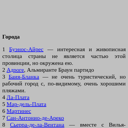
Города
1
Буэнос-Айрес
— интересная и живописная
столица страны не является частью этой
провинции, но окружена ею.
2
Адроге
, Альмиранте Браун партидо
3
Баия-Бланка
— не очень туристический, но
рабочий город с, по-видимому, очень хорошими
пляжами.
4
Ла-Плата
5
Мар-дель-Плата
6
Мартинес
7
Сан-Антонио-де-Ареко
8
Сьерра-де-ла-Вентана
— вместе с Вилья-