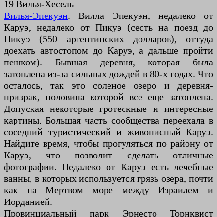
19 Вилья-Хесель
Вилья-Эпекуэн
. Вилла Эпекуэн, недалеко от
Каруэ, недалеко от Пикуэ (сесть на поезд до
Пикуэ (550 аргентинских долларов), оттуда
доехать автостопом до Каруэ, а дальше пройти
пешком). Бывшая деревня, которая была
затоплена из-за сильных дождей в 80-х годах. Что
осталось, так это соленое озеро и деревня-
призрак, половина которой все еще затоплена.
Допуская некоторые гротескные и интересные
картины. Большая часть сообщества переехала в
соседний туристический и живописный Каруэ.
Найдите время, чтобы прогуляться по району от
Каруэ, что позволит сделать отличные
фотографии. Недалеко от Каруэ есть лечебные
ванны, в которых используется грязь озера, почти
как на Мертвом море между Израилем и
Иорданией.
Провинциальный парк Эрнесто Торнквист