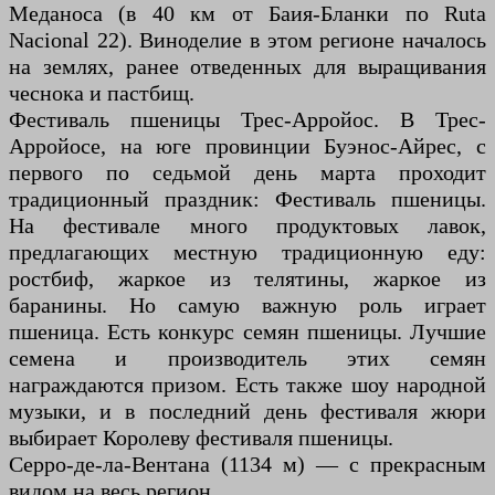
Меданоса (в 40 км от Баия-Бланки по Ruta
Nacional 22). Виноделие в этом регионе началось
на землях, ранее отведенных для выращивания
чеснока и пастбищ.
Фестиваль пшеницы Трес-Арройос. В Трес-
Арройосе, на юге провинции Буэнос-Айрес, с
первого по седьмой день марта проходит
традиционный праздник: Фестиваль пшеницы.
На фестивале много продуктовых лавок,
предлагающих местную традиционную еду:
ростбиф, жаркое из телятины, жаркое из
баранины. Но самую важную роль играет
пшеница. Есть конкурс семян пшеницы. Лучшие
семена и производитель этих семян
награждаются призом. Есть также шоу народной
музыки, и в последний день фестиваля жюри
выбирает Королеву фестиваля пшеницы.
Серро-де-ла-Вентана (1134 м) — с прекрасным
видом на весь регион.